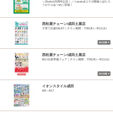
＼Shufoo!25周年記念！／☆aruku&コラボ開催☆ぽたろ
うがケロあつめに登場！
西松屋チェーン/成田土屋店
子育て応援SALE!!｜チラシ期間：7/30(木)～8/11(火)
西松屋チェーン/成田土屋店
秋の出産準備フェア｜チラシ期間：7/30(木)～8/11(火)
イオンスタイル成田
8/8～8/17