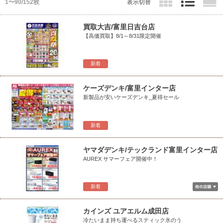
1〜90/152枚
表示切替
買取大吉/富里日吉台店
【高価買取】8/1～8/31限定開催
新着
ケーズデンキ/富里インター店
新製品が安いケーズデンキ_夏得セール
新着
ヤマダデンキ/テックランド富里インター店
AUREX サマーフェア開催中！
新着
カインズ ユアエルム成田店
冷たいまま持ち運べるスティック氷のう