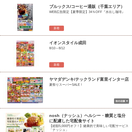
ブルックス/コーヒー通販（千葉エリア）
WEB広告限定【夏季限定】34％OFF『水出し珈琲』
新着
イオンスタイル成田
8/10～8/12
新着
ヤマダデンキ/テックランド富里インター店
夏祭りスーパーSALE！
nosh（ナッシュ）ヘルシー・糖質と塩分
に配慮した宅配食サイト
【総額5,000円オフ！】健康的で美味しい宅配サービス
「ナッシュ」