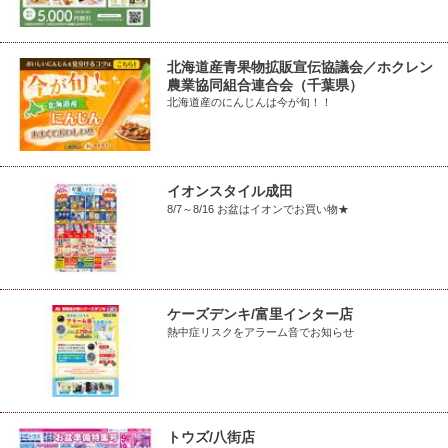
北海道産青果物拡販宣伝協議会／ホクレン
農業協同組合連合会（千葉県）
北海道産のにんじんは今が旬！！
イオンスタイル成田
8/7～8/16 お盆はイオンでお買い物★
ケーズデンキ/富里インター店
熱中症リスクをアラーム音でお知らせ
トウズ/八街店