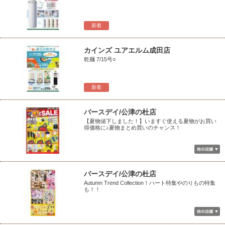
新着
カインズ ユアエルム成田店
乾麺 7/15号○
新着
バースデイ/公津の杜店
【夏物値下しました！】いますぐ使える夏物がお買い
得価格に♪夏物まとめ買いのチャンス！
バースデイ/公津の杜店
Autumn Trend Collection！ハート特集やのりもの特集
も！！