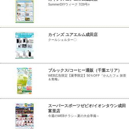
SummerDIYウィーク 7/29号○
カインズ ユアエルム成田店
クールシェルター〇
ブルックス/コーヒー通販（千葉エリア）
WEB広告限定【夏季限定】50％OFF『かんたフェ 抹茶
＆青梅』
スーパースポーツゼビオ/イオンタウン成田
富里店
今週のWEBチラシ～夏の大会準備～