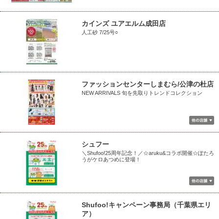
カインズ ユアエルム成田店
人工砂 7/25号○
ファッションセンターしまむら/公津の杜店
NEW ARRIVALS 旬を先取りトレンドコレクション
シュフー
＼Shufoo!25周年記念！／☆aruku&コラボ開催☆ぽたろ
うがケロあつめに登場！
Shufoo!キャンペーン事務局（千葉県エリ
ア）