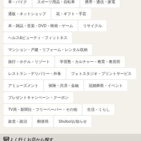
車・バイク
スポーツ用品・自転車
携帯・通信・家電
通販・ネットショップ
花・ギフト・手芸
本・雑誌・音楽・DVD・映画・ゲーム
リサイクル
ヘルス&ビューティ・フィットネス
マンション・戸建・リフォーム・レンタル収納
旅行・ホテル・リゾート
学習塾・カルチャー・教育・教習所
レストラン・デリバリー・外食
フォトスタジオ・プリントサービス
アミューズメント
保険・共済・金融
冠婚葬祭・イベント
プレゼントキャンペーン・クーポン
TV局・新聞社・フリーペーパー・その他
生活・くらし
政党・政治
郵便局
Shufoo!お知らせ
よく行くお店から探す