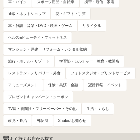
車・バイク
スポーツ用品・自転車
携帯・通信・家電
通販・ネットショップ
花・ギフト・手芸
本・雑誌・音楽・DVD・映画・ゲーム
リサイクル
ヘルス&ビューティ・フィットネス
マンション・戸建・リフォーム・レンタル収納
旅行・ホテル・リゾート
学習塾・カルチャー・教育・教習所
レストラン・デリバリー・外食
フォトスタジオ・プリントサービス
アミューズメント
保険・共済・金融
冠婚葬祭・イベント
プレゼントキャンペーン・クーポン
TV局・新聞社・フリーペーパー・その他
生活・くらし
政党・政治
郵便局
Shufoo!お知らせ
よく行くお店から探す