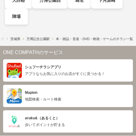
大白硲
万博公園西
島名
下河原崎
陣場
探す
茨城県
万博記念公園駅
本・雑誌・音楽・DVD・映画・ゲームのチラシ一覧
ONE COMPATHのサービス
シュフーチラシアプリ
アプリならお気に入りのお店がすぐに見つかる！
Mapion
地図検索・ルート検索
aruku&（あるくと）
歩いてポイントが貯まる