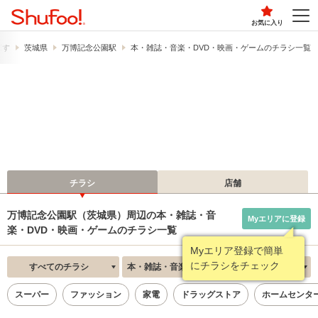
お気に入り
探す
茨城県
万博記念公園駅
本・雑誌・音楽・DVD・映画・ゲームのチラシ一覧
チラシ
店舗
万博記念公園駅（茨城県）周辺の本・雑誌・音
Myエリアに登録
楽・DVD・映画・ゲームのチラシ一覧
Myエリア登録で簡単
にチラシをチェック
すべてのチラシ
本・雑誌・音楽・DVD・映画・ゲーム
新着順
スーパー
ファッション
家電
ドラッグストア
ホームセンタ