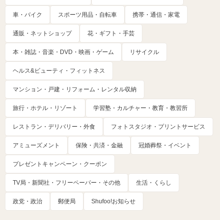
車・バイク
スポーツ用品・自転車
携帯・通信・家電
通販・ネットショップ
花・ギフト・手芸
本・雑誌・音楽・DVD・映画・ゲーム
リサイクル
ヘルス&ビューティ・フィットネス
マンション・戸建・リフォーム・レンタル収納
旅行・ホテル・リゾート
学習塾・カルチャー・教育・教習所
レストラン・デリバリー・外食
フォトスタジオ・プリントサービス
アミューズメント
保険・共済・金融
冠婚葬祭・イベント
プレゼントキャンペーン・クーポン
TV局・新聞社・フリーペーパー・その他
生活・くらし
政党・政治
郵便局
Shufoo!お知らせ