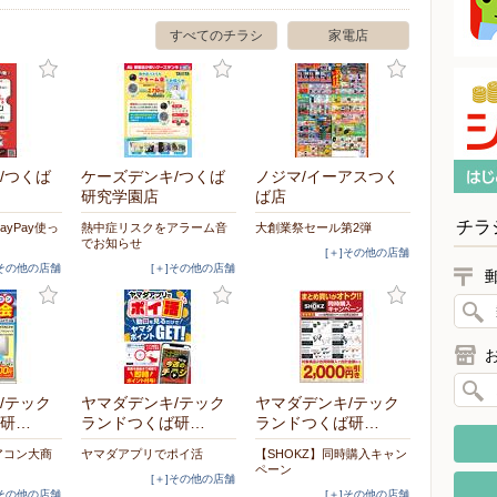
すべてのチラシ
家電店
/つくば
ケーズデンキ/つくば
ノジマ/イーアスつく
研究学園店
ば店
チラ
yPay使っ
熱中症リスクをアラーム音
大創業祭セール第2弾
でお知らせ
[＋]その他の店舗
]その他の店舗
[＋]その他の店舗
/テック
ヤマダデンキ/テック
ヤマダデンキ/テック
研…
ランドつくば研…
ランドつくば研…
エアコン大商
ヤマダアプリでポイ活
【SHOKZ】同時購入キャン
ペーン
[＋]その他の店舗
]その他の店舗
[＋]その他の店舗