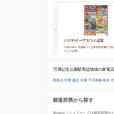
ノジマ/イーアスつくば店
〒305-0817 茨城県つくば市研究学園5丁目
スつくば2階
万博記念公園駅周辺地域の家電
香取台
中西
諏訪
水堀
下河原崎
島名
都道府県から探す
Shufoo!（シュフー）では都道府