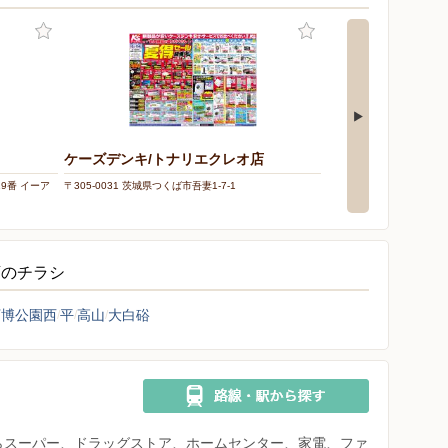
ケーズデンキ/トナリエクレオ店
ケーズデンキ/つく
19番 イーア
〒305-0031 茨城県つくば市吾妻1-7-1
〒305-0817 茨城県つくば
店のチラシ
万博公園西
平
高山
大白硲
県からスーパー、ドラッグストア、ホームセンター、家電、ファ