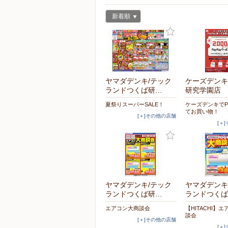
新着順
ヤマダデンキ/テック
ケーズデンキ
ランドつくば研…
研究学園店
夏祭りスーパーSALE！
ケーズデンキでPa
てお買い物！
[＋]その他の店舗
[＋
ヤマダデンキ/テック
ヤマダデンキ
ランドつくば研…
ランドつくば
エアコン大商談会
【HITACHI】
談会
[＋]その他の店舗
[＋