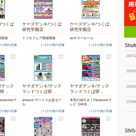
/つくば
ケーズデンキ/つくば
ケーズデンキ/つくば
研究学園店
研究学園店
催開催
ドコモフェア開催開催
auサマーセール
Shu
]その他の店舗
[＋]その他の店舗
[＋]その他の店舗
26/7/
26/6/
/テック
ヤマダデンキ/テック
ヤマダデンキ/テック
26/6/
研…
ランドつくば研…
ランドつくば研…
asonicテ
amazon デバイスお盆セー
本気の値引き！Panasonicテ
25/6/
ル
レビ【4K有…
]その他の店舗
[＋]その他の店舗
[＋]その他の店舗
SN