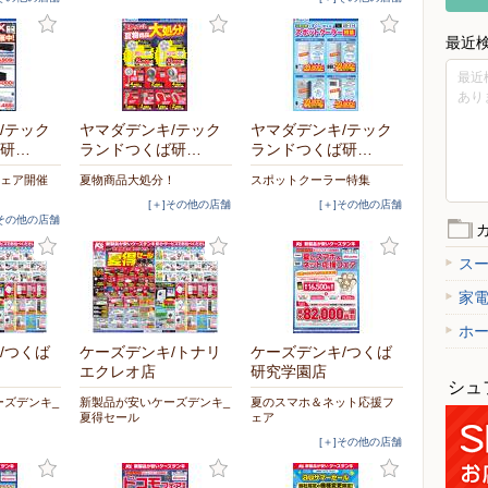
最近
最近
あり
/テック
ヤマダデンキ/テック
ヤマダデンキ/テック
研…
ランドつくば研…
ランドつくば研…
フェア開催
夏物商品大処分！
スポットクーラー特集
[＋]その他の店舗
[＋]その他の店舗
]その他の店舗
ス
家
ホ
/つくば
ケーズデンキ/トナリ
ケーズデンキ/つくば
エクレオ店
研究学園店
シュ
ーズデンキ_
新製品が安いケーズデンキ_
夏のスマホ＆ネット応援フ
夏得セール
ェア
[＋]その他の店舗