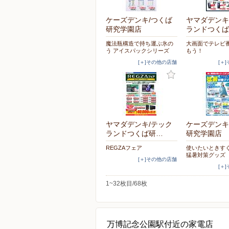
ケーズデンキ/つくば
ヤマダデンキ
研究学園店
ランドつくば
魔法瓶構造で持ち運ぶ氷の
大画面でテレビ
う アイスパックシリーズ
もう！
[＋]その他の店舗
[＋
ヤマダデンキ/テック
ケーズデンキ
ランドつくば研…
研究学園店
REGZAフェア
使いたいときす
猛暑対策グッズ
[＋]その他の店舗
[＋
1~32枚目/68枚
万博記念公園駅付近の家電店