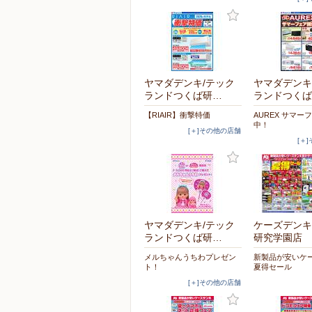
ヤマダデンキ/テック
ヤマダデンキ
ランドつくば研…
ランドつくば
【RIAIR】衝撃特価
AUREX サマー
中！
[＋]その他の店舗
[＋
ヤマダデンキ/テック
ケーズデンキ
ランドつくば研…
研究学園店
メルちゃんうちわプレゼン
新製品が安いケ
ト！
夏得セール
[＋]その他の店舗