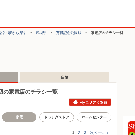
路線・駅から探す
>
茨城県
>
万博記念公園駅
>
家電店のチラシ一覧
店舗
辺の家電店のチラシ一覧
家電
ドラッグストア
ホームセンター
1
2
3
次ページ
＞