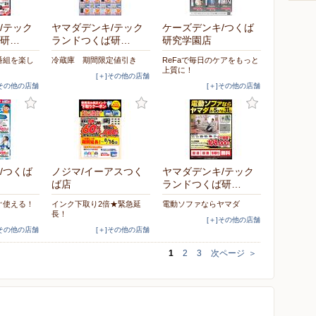
/テック
ヤマダデンキ/テック
ケーズデンキ/つくば
研…
ランドつくば研…
研究学園店
番組を楽し
冷蔵庫 期間限定値引き
ReFaで毎日のケアをもっと
上質に！
[＋]その他の店舗
]その他の店舗
[＋]その他の店舗
/つくば
ノジマ/イーアスつく
ヤマダデンキ/テック
ば店
ランドつくば研…
ぐ使える！
インク下取り2倍★緊急延
電動ソファならヤマダ
長！
[＋]その他の店舗
]その他の店舗
[＋]その他の店舗
1
2
3
次ページ
＞