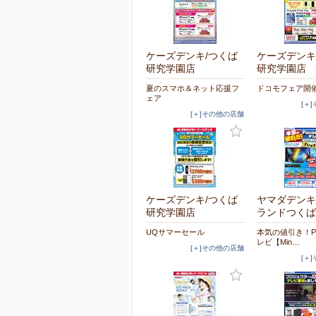
ケーズデンキ/つくば
ケーズデンキ
研究学園店
研究学園店
夏のスマホ＆ネット応援フ
ドコモフェア開
ェア
[＋
[＋]その他の店舗
ケーズデンキ/つくば
ヤマダデンキ
研究学園店
ランドつくば
UQサマーセール
本気の値引き！Pan
レビ【Min…
[＋]その他の店舗
[＋