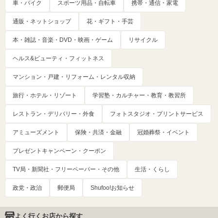
車・バイク
スポーツ用品・自転車
携帯・通信・家電
通販・ネットショップ
花・ギフト・手芸
本・雑誌・音楽・DVD・映画・ゲーム
リサイクル
ヘルス&ビューティ・フィットネス
マンション・戸建・リフォーム・レンタル収納
旅行・ホテル・リゾート
学習塾・カルチャー・教育・教習所
レストラン・デリバリー・外食
フォトスタジオ・プリントサービス
アミューズメント
保険・共済・金融
冠婚葬祭・イベント
プレゼントキャンペーン・クーポン
TV局・新聞社・フリーペーパー・その他
生活・くらし
政党・政治
郵便局
Shufoo!お知らせ
よく行くお店から探す