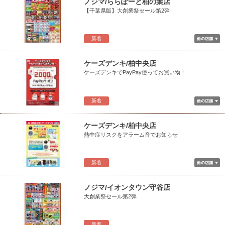
ノジマ/ららぽーと柏の葉店
【千葉県版】大創業祭セール第2弾
新着
ケーズデンキ/柏中央店
ケーズデンキでPayPay使ってお買い物！
新着
ケーズデンキ/柏中央店
熱中症リスクをアラーム音でお知らせ
新着
ノジマ/イオンタウン守谷店
大創業祭セール第2弾
新着