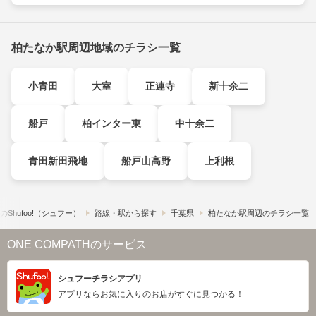
柏たなか駅周辺地域のチラシ一覧
小青田
大室
正連寺
新十余二
船戸
柏インター東
中十余二
青田新田飛地
船戸山高野
上利根
​Shufoo!​（シュフー）
路線・駅から探す
千葉県
柏たなか駅周辺のチラシ一覧
ONE COMPATHのサービス
シュフーチラシアプリ
アプリならお気に入りのお店がすぐに見つかる！