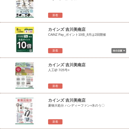
新着
カインズ 吉川美南店
CAINZ Pay_ポイント10倍_8月は2回開催
新着
カインズ 吉川美南店
人工砂 7/25号○
新着
カインズ 吉川美南店
夏物大処分 ハンディーファン+氷のう〇
新着