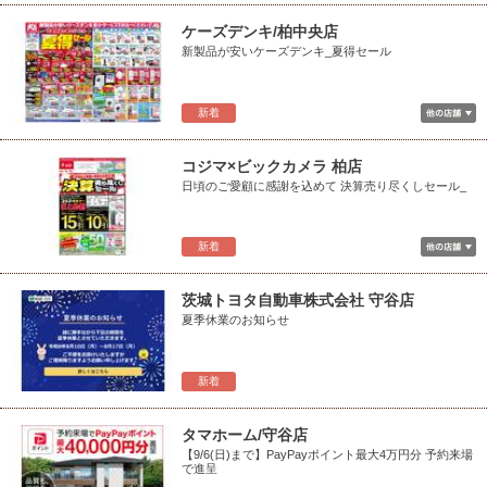
ケーズデンキ/柏中央店
新製品が安いケーズデンキ_夏得セール
新着
コジマ×ビックカメラ 柏店
日頃のご愛顧に感謝を込めて 決算売り尽くしセール_
新着
茨城トヨタ自動車株式会社 守谷店
夏季休業のお知らせ
新着
タマホーム/守谷店
【9/6(日)まで】PayPayポイント最大4万円分 予約来場
で進呈