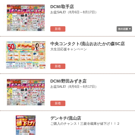
DCM/取手店
お盆SALE!（8月6日～8月17日）
新着
中央コンタクト/流山おおたかの森SC店
大生活応援キャンペーン
新着
DCM/野田みずき店
お盆SALE!（8月6日～8月17日）
新着
デンキチ/流山店
ご購入のチャンス！三菱冷蔵庫が値下げ！！２