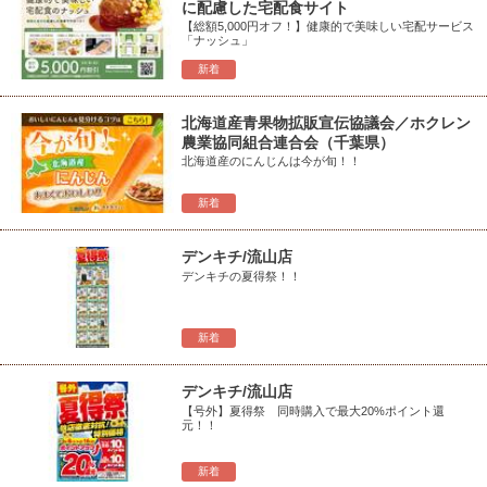
に配慮した宅配食サイト
【総額5,000円オフ！】健康的で美味しい宅配サービス
「ナッシュ」
新着
北海道産青果物拡販宣伝協議会／ホクレン
農業協同組合連合会（千葉県）
北海道産のにんじんは今が旬！！
新着
デンキチ/流山店
デンキチの夏得祭！！
新着
デンキチ/流山店
【号外】夏得祭 同時購入で最大20%ポイント還
元！！
新着