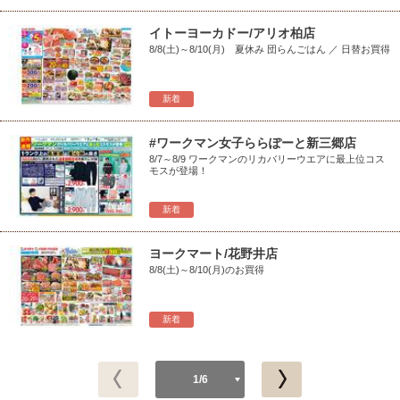
イトーヨーカドー/アリオ柏店
8/8(土)～8/10(月) 夏休み 団らんごはん ／ 日替お買得
新着
#ワークマン女子ららぽーと新三郷店
8/7～8/9 ワークマンのリカバリーウエアに最上位コス
モスが登場！
新着
ヨークマート/花野井店
8/8(土)～8/10(月)のお買得
新着
1/6