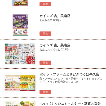
新着
カインズ 吉川美南店
切花販売中 8/9号○
新着
カインズ 吉川美南店
お盆のおもてなし 7/29号
新着
ポケットファームどきどきつくば牛久店
梨・アールスメロンフェア開催中！ネットショップに
て「ぶどう」の販売始まりました！
新着
nosh（ナッシュ）ヘルシー・糖質と塩分