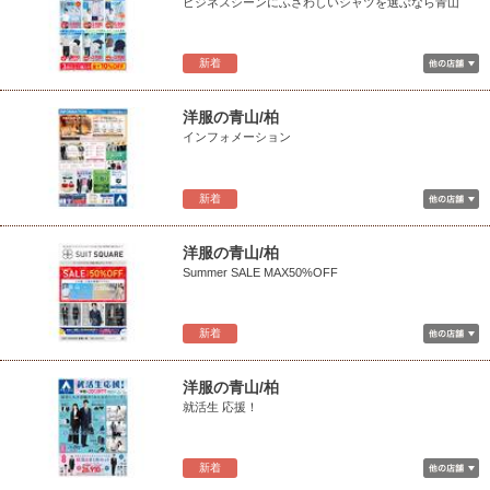
ビジネスシーンにふさわしいシャツを選ぶなら青山
新着
洋服の青山/柏
インフォメーション
新着
洋服の青山/柏
Summer SALE MAX50%OFF
新着
洋服の青山/柏
就活生 応援！
新着