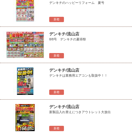
デンキチのハッピーリフォーム 夏号
新着
デンキチ/流山店
8/8号 デンキチの夏得祭
新着
デンキチ/流山店
デンキチは業務用エアコンも取扱中！！
新着
デンキチ/流山店
新製品入れ替えにつきアウトレット大放出
新着