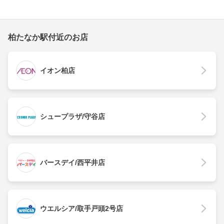
柏たなか駅付近のお店
イオン柏店
シュープラザ/守谷店
バースデイ/西平井店
ウエルシア/取手戸頭2号店