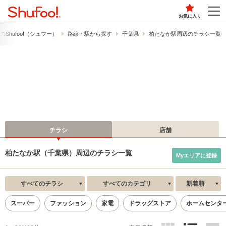
お気に入り
​Shufoo!​（シュフー）
路線・駅から探す
千葉県
柏たなか駅周辺のチラシ一覧
チラシ
店舗
柏たなか駅（千葉県）周辺のチラシ一覧
Myエリアに登録
すべてのチラシ
すべてのカテゴリ
新着順
スーパー
ファッション
家電
ドラッグストア
ホームセンタ