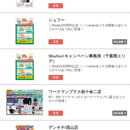
新着
シュフー
＼Shufoo!25周年記念！／☆aruku&コラボ開催☆ぽたろ
うがケロあつめに登場！
新着
Shufoo!キャンペーン事務局（千葉県エリ
ア）
＼Shufoo!25周年記念！／☆aruku&コラボ開催☆ぽたろ
うがケロあつめに登場！
新着
ワークマンプラス柏十余二店
8/7～8/9 ワークマンのリカバリーウエアに最上位コス
モスが登場！
新着
デンキチ/流山店