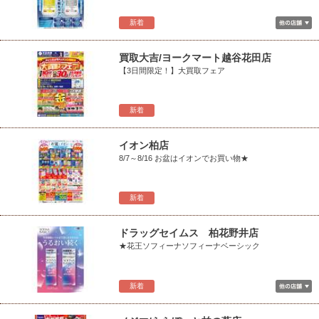
新着
買取大吉/ヨークマート越谷花田店
【3日間限定！】大買取フェア
新着
イオン柏店
8/7～8/16 お盆はイオンでお買い物★
新着
ドラッグセイムス 柏花野井店
★花王ソフィーナソフィーナベーシック
新着