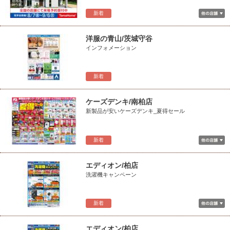
新着
洋服の青山/茨城守谷
インフォメーション
新着
ケーズデンキ/南柏店
新製品が安いケーズデンキ_夏得セール
新着
エディオン/柏店
洗濯機キャンペーン
新着
エディオン/柏店