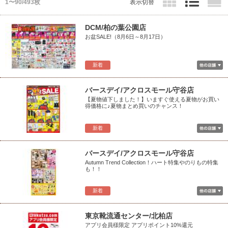
1〜90/493枚
表示切替
DCM/柏の葉公園店
お盆SALE!（8月6日～8月17日）
新着
バースデイ/アクロスモール守谷店
【夏物値下しました！】いますぐ使える夏物がお買い
得価格に♪夏物まとめ買いのチャンス！
新着
バースデイ/アクロスモール守谷店
Autumn Trend Collection！ハート特集やのりもの特集
も！！
新着
東京靴流通センター/北柏店
アプリ会員様限定 アプリポイント10%還元