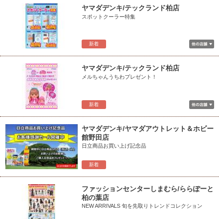
ヤマダデンキ/テックランド柏店
スポットクーラー特集
新着
ヤマダデンキ/テックランド柏店
メルちゃんうちわプレゼント！
新着
ヤマダデンキ/ヤマダアウトレット＆ホビー
館野田店
日立商品お買い上げ記念品
新着
ファッションセンターしまむら/ららぽーと
柏の葉店
NEW ARRIVALS 旬を先取りトレンドコレクション