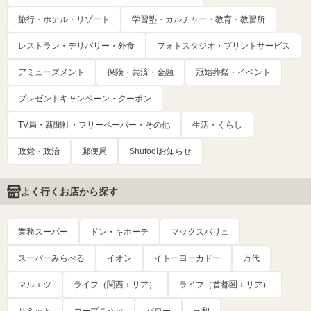
旅行・ホテル・リゾート
学習塾・カルチャー・教育・教習所
レストラン・デリバリー・外食
フォトスタジオ・プリントサービス
アミューズメント
保険・共済・金融
冠婚葬祭・イベント
プレゼントキャンペーン・クーポン
TV局・新聞社・フリーペーパー・その他
生活・くらし
政党・政治
郵便局
Shufoo!お知らせ
よく行くお店から探す
業務スーパー
ドン・キホーテ
マックスバリュ
スーパーみらべる
イオン
イトーヨーカドー
万代
マルエツ
ライフ（関西エリア）
ライフ（首都圏エリア）