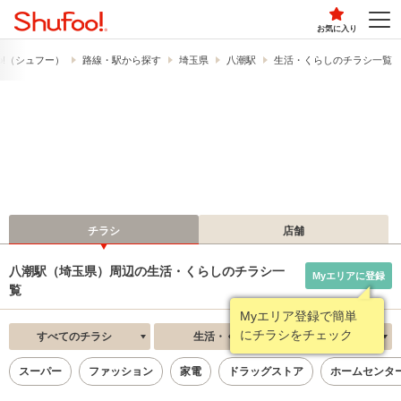
お気に入り
o!​（シュフー）
路線・駅から探す
埼玉県
八潮駅
生活・くらしのチラシ一覧
チラシ
店舗
八潮駅（埼玉県）周辺の生活・くらしのチラシ一
Myエリアに登録
覧
Myエリア登録で簡単
にチラシをチェック
すべてのチラシ
生活・くらし
新着順
スーパー
ファッション
家電
ドラッグストア
ホームセンタ