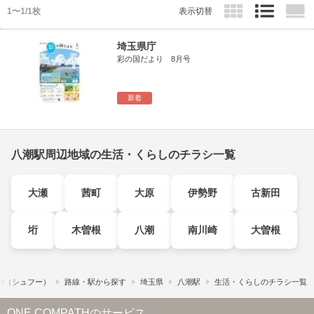
1〜1/1枚
表示切替
埼玉県庁
彩の国だより 8月号
新着
八潮駅周辺地域の生活・くらしのチラシ一覧
大瀬
茜町
大原
伊勢野
古新田
垳
木曽根
八潮
南川崎
大曽根
o!​（シュフー）
路線・駅から探す
埼玉県
八潮駅
生活・くらしのチラシ一覧
ONE COMPATHのサービス