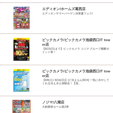
エディオン/ホームズ葛西店
エディオンサマーバーゲン決算夏フェス!
ビックカメラ/ビックカメラ池袋西口IT tow
er店
【8/23(日)まで】ビックカメラ コジマ グループ横断ポ
イント祭！
ビックカメラ/ビックカメラ池袋西口IT tow
er店
【8/8(土)~8/16(日)】[ど冷えもんBOX] 一気に冷やして
くれる冷え冷え体験会！【池...
ノジマ/八潮店
大創業祭セール第2弾