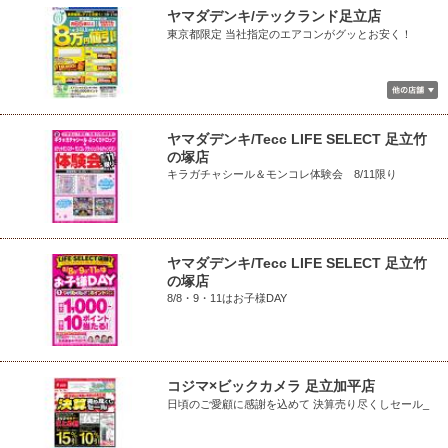
ヤマダデンキ/テックランド足立店
東京都限定 当社指定のエアコンがグッとお安く！
ヤマダデンキ/Tecc LIFE SELECT 足立竹
の塚店
キラガチャシール＆モンコレ体験会 8/11限り
ヤマダデンキ/Tecc LIFE SELECT 足立竹
の塚店
8/8・9・11はお子様DAY
コジマ×ビックカメラ 足立加平店
日頃のご愛顧に感謝を込めて 決算売り尽くしセール_