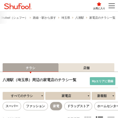
お気に入り
hufoo!​（シュフー）
路線・駅から探す
埼玉県
八潮駅
家電店のチラシ一覧
チラシ
店舗
八潮駅（埼玉県）周辺の家電店のチラシ一覧
Myエリアに登録
すべてのチラシ
家電店
新着順
スーパー
ファッション
家電
ドラッグストア
ホームセンタ