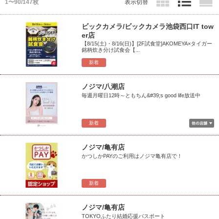
1〜90/147枚
表示切替
ビックカメラ/ビックカメラ池袋西口IT tow
er店
【8/15(土)・8/16(日)】[2F試食堂]AKOMEYA×タイガー
銘柄炊き分け試食会【...
新着
ノジマ/八潮店
毎週月曜日12時～ともちん&#39;s good life放送中
新着
ノジマ/亀有店
かつしかPAYのご利用はノジマ亀有店で！
新着
ノジマ/亀有店
TOKYOふたり結婚応援パスポート