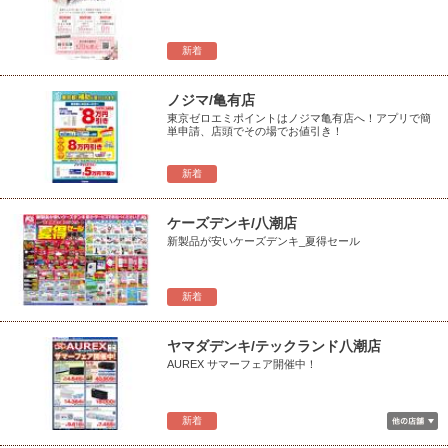
新着
ノジマ/亀有店
東京ゼロエミポイントはノジマ亀有店へ！アプリで簡
単申請、店頭でその場でお値引き！
新着
ケーズデンキ/八潮店
新製品が安いケーズデンキ_夏得セール
新着
ヤマダデンキ/テックランド八潮店
AUREX サマーフェア開催中！
新着