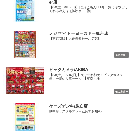
er店
【8/8(土)~8/16(日)】[ど冷えもんBOX] 一気に冷やして
くれる冷え冷え体験会！【池...
ノジマ/イトーヨーカドー曳舟店
【東京都版】大創業祭セール第2弾
ビックカメラ/AKIBA
【8/8(土)～8/16(日)】売り切れ御免！ビックカメラ
年に一度の決算セール!!【東京・神...
ケーズデンキ/足立店
熱中症リスクをアラーム音でお知らせ