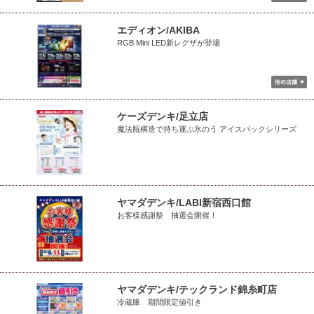
エディオン/AKIBA
RGB Mini LED新レグザが登場
ケーズデンキ/足立店
魔法瓶構造で持ち運ぶ氷のう アイスパックシリーズ
ヤマダデンキ/LABI新宿西口館
お客様感謝祭 抽選会開催！
ヤマダデンキ/テックランド錦糸町店
冷蔵庫 期間限定値引き