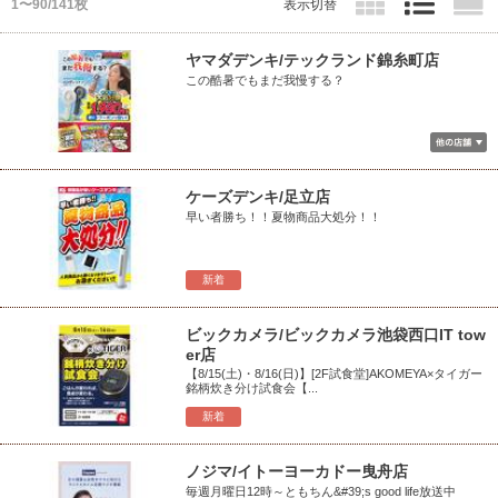
1〜90/141枚
表示切替
ヤマダデンキ/テックランド錦糸町店
この酷暑でもまだ我慢する？
ケーズデンキ/足立店
早い者勝ち！！夏物商品大処分！！
新着
ビックカメラ/ビックカメラ池袋西口IT tow
er店
【8/15(土)・8/16(日)】[2F試食堂]AKOMEYA×タイガー
銘柄炊き分け試食会【...
新着
ノジマ/イトーヨーカドー曳舟店
毎週月曜日12時～ともちん&#39;s good life放送中