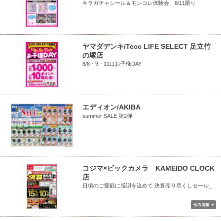
キラガチャシール＆モンコレ体験会 8/11限り
ヤマダデンキ/Tecc LIFE SELECT 足立竹
の塚店
8/8・9・11はお子様DAY
エディオン/AKIBA
summer SALE 第2弾
コジマ×ビックカメラ KAMEIDO CLOCK
店
日頃のご愛顧に感謝を込めて 決算売り尽くしセール_