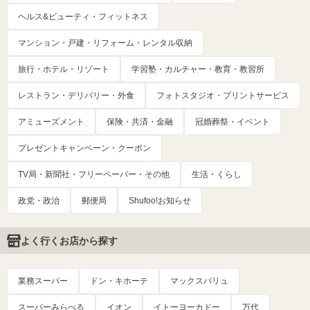
ヘルス&ビューティ・フィットネス
マンション・戸建・リフォーム・レンタル収納
旅行・ホテル・リゾート
学習塾・カルチャー・教育・教習所
レストラン・デリバリー・外食
フォトスタジオ・プリントサービス
アミューズメント
保険・共済・金融
冠婚葬祭・イベント
プレゼントキャンペーン・クーポン
TV局・新聞社・フリーペーパー・その他
生活・くらし
政党・政治
郵便局
Shufoo!お知らせ
よく行くお店から探す
業務スーパー
ドン・キホーテ
マックスバリュ
スーパーみらべる
イオン
イトーヨーカドー
万代