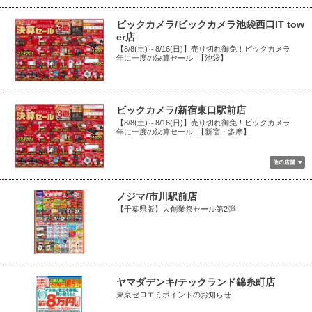
ビックカメラ/ビックカメラ池袋西口IT tow
er店
【8/8(土)～8/16(日)】売り切れ御免！ビックカメラ
年に一度の決算セール!!【池袋】
ビックカメラ/新宿東口駅前店
【8/8(土)～8/16(日)】売り切れ御免！ビックカメラ
年に一度の決算セール!!【新宿・多摩】
ノジマ/市川駅前店
【千葉県版】大創業祭セール第2弾
ヤマダデンキ/テックランド錦糸町店
東京ゼロエミポイントのお知らせ