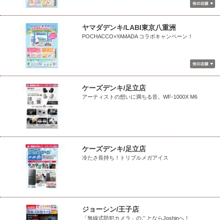
ヤマダデンキ/LABI東京八重洲
POCHACCO×YAMADA コラボキャンペーン！
ケーズデンキ/足立店
アーティストの想いに満ちる音。WF-1000X M6
ケーズデンキ/足立店
冷たさ長持ち！トリプルメガアイス
ジョーシン/王子店
「無線式防犯カメラ」のことならJoshinへ！