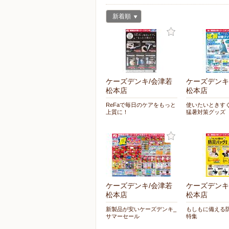
新着順
ケーズデンキ/会津若
ケーズデンキ
松本店
松本店
ReFaで毎日のケアをもっと
使いたいときす
上質に！
猛暑対策グッズ
ケーズデンキ/会津若
ケーズデンキ
松本店
松本店
新製品が安いケーズデンキ_
もしもに備える
サマーセール
特集