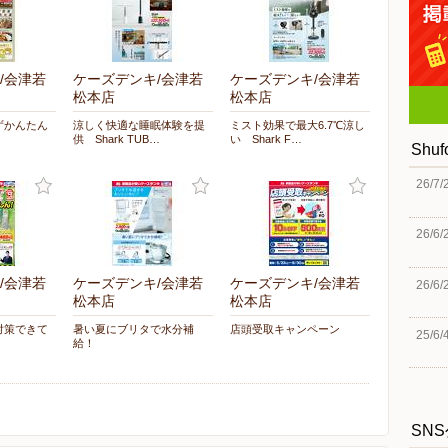
/会津若
ケーズデンキ/会津若
ケーズデンキ/会津若
松本店
松本店
ずかんたん
涼しく快適な睡眠体験を提
ミスト効果で最大6.7℃涼し
供 Shark TUB…
い Shark F…
Shu
26/7/
26/6/
/会津若
ケーズデンキ/会津若
ケーズデンキ/会津若
26/6/
松本店
松本店
対策できて
暑い夏にブリタで水分補
店頭受取キャンペーン
25/6/
給！
SN