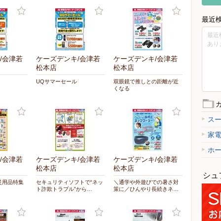
最近
最近
あり
/会津若
ケーズデンキ/会津若
ケーズデンキ/会津若
松本店
松本店
UQサマーセール
双眼鏡で推しとの距離が近
くなる
ス
家
ホ
/会津若
ケーズデンキ/会津若
ケーズデンキ/会津若
松本店
松本店
シュ
災用品特集
セキュリティソフトで“ネッ
＼通学や外遊びでの暑さ対
ト詐欺トラブル”から…
策に／ひんやり長続きネ…