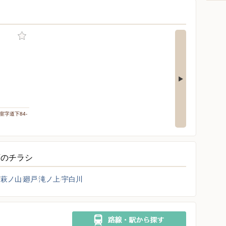
室字道下84-
店のチラシ
萩ノ山
廻戸
滝ノ上
宇白川