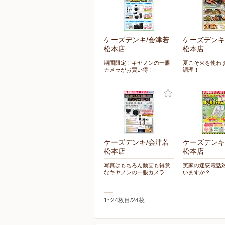
ケーズデンキ/会津若
ケーズデンキ
松本店
松本店
期間限定！キヤノンの一眼
夏こそ火を使わ
カメラがお買い得！
調理！
ケーズデンキ/会津若
ケーズデンキ
松本店
松本店
写真はもちろん動画も得意
実家の迷惑電話
なキヤノンの一眼カメラ
いますか？
1~24枚目/24枚