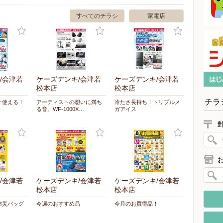
すべてのチラシ
家電店
/会津若
ケーズデンキ/会津若
ケーズデンキ/会津若
松本店
松本店
チラ
ぐ使える！
アーティストの想いに満ち
冷たさ長持ち！トリプルメ
る音。WF-1000X…
ガアイス
/会津若
ケーズデンキ/会津若
ケーズデンキ/会津若
松本店
松本店
防災バッグ
今週のおすすめ品
今月のお買得品！