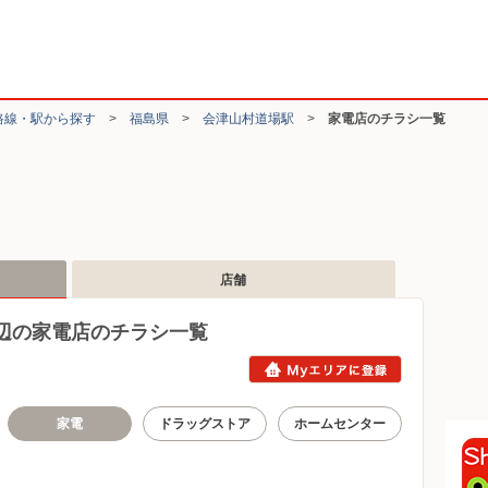
路線・駅から探す
>
福島県
>
会津山村道場駅
>
家電店のチラシ一覧
店舗
辺の家電店のチラシ一覧
家電
ドラッグストア
ホームセンター