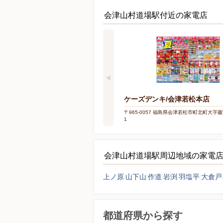
会津山村道場駅付近の家電店
ケーズデンキ/会津若松本店
〒965-0057 福島県会津若松市町北町大字藤
1
会津山村道場駅周辺地域の家電
上ノ原
山下山
作道
岩渕
羽塩平
大倉戸
都道府県から探す