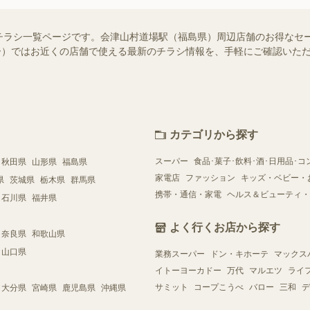
チラシ一覧ページです。会津山村道場駅（福島県）周辺店舗のお得なセ
シュフー）ではお近くの店舗で使える最新のチラシ情報を、手軽にご確認い
カテゴリから探す
スーパー
食品･菓子･飲料･酒･日用品･コ
秋田県
山形県
福島県
家電店
ファッション
キッズ・ベビー・
県
茨城県
栃木県
群馬県
携帯・通信・家電
ヘルス＆ビューティ・
石川県
福井県
よく行くお店から探す
奈良県
和歌山県
山口県
業務スーパー
ドン・キホーテ
マックス
イトーヨーカドー
万代
マルエツ
ライ
サミット
コープこうべ
バロー
三和
デ
大分県
宮崎県
鹿児島県
沖縄県