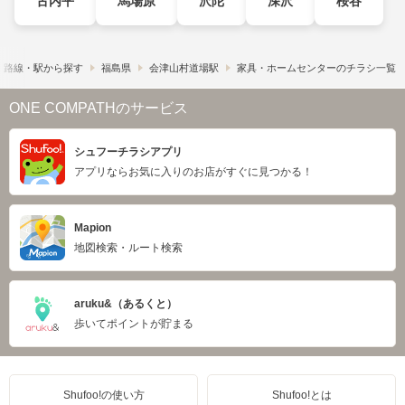
古内平
馬場原
沢陀
深沢
桜谷
路線・駅から探す
福島県
会津山村道場駅
家具・ホームセンターのチラシ一覧
ONE COMPATHのサービス
シュフーチラシアプリ
アプリならお気に入りのお店がすぐに見つかる！
Mapion
地図検索・ルート検索
aruku&（あるくと）
歩いてポイントが貯まる
Shufoo!の使い方
Shufoo!とは