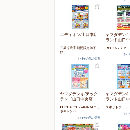
エディオン/山口本店
ヤマダデンキ
ランド山口中
三菱冷蔵庫 期間限定値下
REGZAフェア
げ！
[＋
[＋]その他の店舗
ヤマダデンキ/テック
ヤマダデンキ
ランド山口中央店
ランド山口中
POCHACCO×YAMADA コラ
スポットクーラ
ボキャンペ…
[＋
[＋]その他の店舗