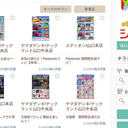
すべてのチラシ
家電店
/テック
ヤマダデンキ/テック
エディオン/山口本店
央店
ランド山口中央店
チラ
イスお盆セー
本気の値引き！Panasonicテ
Panasonic 期間限定値下
レビ【4K有…
げ！
]その他の店舗
[＋]その他の店舗
[＋]その他の店舗
山口本店
ヤマダデンキ/テック
ヤマダデンキ/テック
ランド山口中央店
ランド山口中央店
D新レグザが登
大画面でテレビ番組を楽し
冷蔵庫 期間限定値引き
もう！
[＋]その他の店舗
]その他の店舗
[＋]その他の店舗