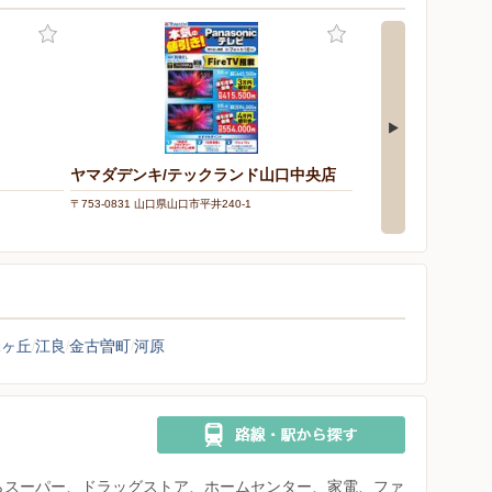
ヤマダデンキ/テックランド山口中央店
〒753-0831 山口県山口市平井240-1
シ
緑ヶ丘
江良
金古曽町
河原
県からスーパー、ドラッグストア、ホームセンター、家電、ファ