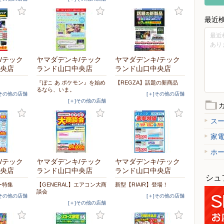
最近
最近
あり
/テック
ヤマダデンキ/テック
ヤマダデンキ/テック
央店
ランド山口中央店
ランド山口中央店
『ぽこ あ ポケモン』を始め
【REGZA】話題の新商品
るなら、いま。
]その他の店舗
[＋]その他の店舗
[＋]その他の店舗
ス
家
ホ
/テック
ヤマダデンキ/テック
ヤマダデンキ/テック
央店
ランド山口中央店
ランド山口中央店
シュ
ー特集
【GENERAL】エアコン大商
新型【RIAIR】登場！
談会
]その他の店舗
[＋]その他の店舗
[＋]その他の店舗