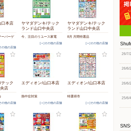
山口本店
ヤマダデンキ/テック
ヤマダデンキ/テック
ランド山口中央店
ランド山口中央店
マーバーゲ
今、注目のリユース家電
8月 月間特選品
Shu
[＋]その他の店舗
[＋]その他の店舗
]その他の店舗
26/7/
26/6/
/テック
エディオン/山口本店
エディオン/山口本店
26/6/
央店
会
熱中症対策
特選得市
25/6/
]その他の店舗
[＋]その他の店舗
[＋]その他の店舗
SN