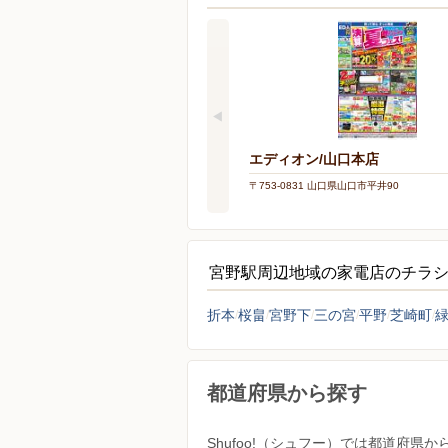
エディオン/山口本店
〒753-0831 山口県山口市平井90
宮野駅周辺地域の家電店のチラ
折本
桜畠
宮野下
三の宮
平野
芝崎町
都道府県から探す
Shufoo!（シュフー）では都道府