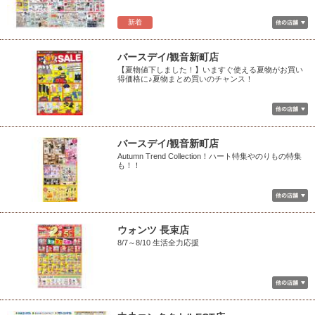
新着
バースデイ/観音新町店
【夏物値下しました！】いますぐ使える夏物がお買い
得価格に♪夏物まとめ買いのチャンス！
バースデイ/観音新町店
Autumn Trend Collection！ハート特集やのりもの特集
も！！
ウォンツ 長束店
8/7～8/10 生活全力応援