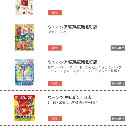
新着
ウエルシア/広島広瀬北町店
栄養ドリンク
新着
ウエルシア/広島広瀬北町店
新プライベートブランド「からだとくらしに＋1（プラ
スワン）」よりモンダミン口内トータルケア登場！
新着
ウォンツ 中広町1丁目店
1・10・20日はお客様感謝デー5%引!
新着