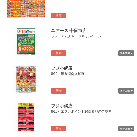
新着
ユアーズ 十日市店
プレミアムチャージキャンペーン
新着
フジ小網店
8/10～毎週恒例火曜市
新着
フジ小網店
8/10～エフカポイント10倍商品のご案内
新着