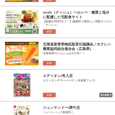
nosh（ナッシュ）ヘルシー・糖質と塩分
に配慮した宅配食サイト
【総額5,000円オフ！】健康的で美味しい宅配サービス
「ナッシュ」
新着
北海道産青果物拡販宣伝協議会／ホクレン
農業協同組合連合会（広島県）
北海道産のにんじんは今が旬！！
新着
エディオン/舟入店
エディオンサマーバーゲン 決算夏フェス!
新着
ジュンテンドー/庚午店
Ｊトートバッグ新発売！