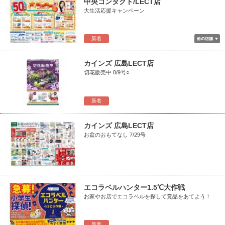
中央コンタクト/LECT店
大生活応援キャンペーン
新着
カインズ 広島LECT店
切花販売中 8/9号○
新着
カインズ 広島LECT店
お盆のおもてなし 7/29号
エコラベルハンター1.5℃大作戦
お家やお店でエコラベルを探して賞品をあてよう！
新着