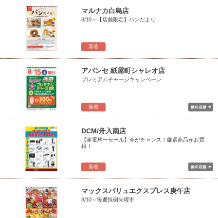
マルナカ白島店
8/10～【店舗限定】パンだより
新着
アバンセ 紙屋町シャレオ店
プレミアムチャージキャンペーン
新着
DCM/舟入南店
【家電均一セール】今がチャンス！厳選商品がお買
得！
新着
マックスバリュエクスプレス庚午店
8/10～毎週恒例火曜市