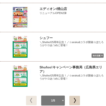
エディオン/焼山店
リニューアルOPEN2弾
シュフー
＼Shufoo!25周年記念！／☆aruku&コラボ開催☆ぽたろ
うがケロあつめに登場！
Shufoo!キャンペーン事務局（広島県エリ
ア）
＼Shufoo!25周年記念！／☆aruku&コラボ開催☆ぽたろ
うがケロあつめに登場！
1/5