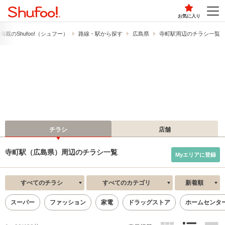
お気に入り
載の​Shufoo!​（シュフー）
路線・駅から探す
広島県
寺町駅周辺のチラシ一覧
チラシ
店舗
寺町駅（広島県）周辺のチラシ一覧
Myエリアに登録
すべてのチラシ
すべてのカテゴリ
新着順
スーパー
ファッション
家電
ドラッグストア
ホームセンタ