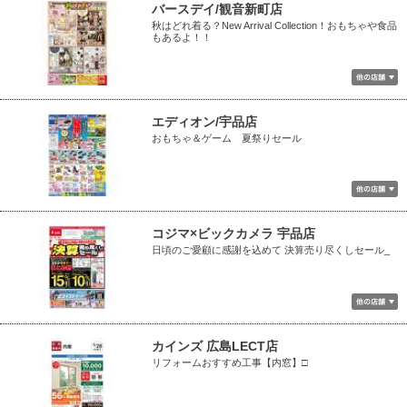
バースデイ/観音新町店
秋はどれ着る？New Arrival Collection！おもちゃや食品
もあるよ！！
エディオン/宇品店
おもちゃ＆ゲーム 夏祭りセール
コジマ×ビックカメラ 宇品店
日頃のご愛顧に感謝を込めて 決算売り尽くしセール_
カインズ 広島LECT店
リフォームおすすめ工事【内窓】□