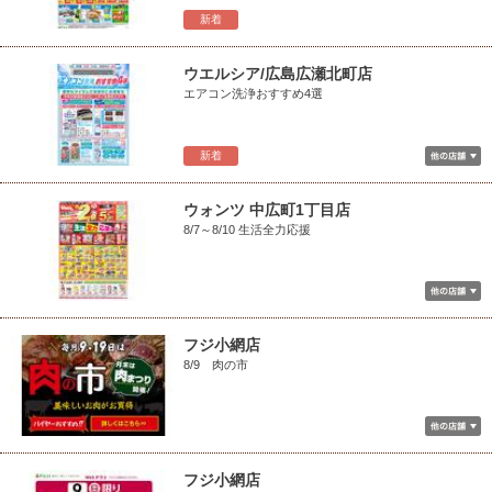
新着
ウエルシア/広島広瀬北町店
エアコン洗浄おすすめ4選
新着
ウォンツ 中広町1丁目店
8/7～8/10 生活全力応援
フジ小網店
8/9 肉の市
フジ小網店