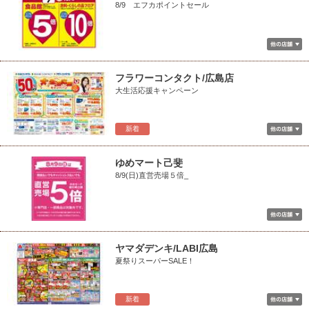
8/9 エフカポイントセール
フラワーコンタクト/広島店
大生活応援キャンペーン
新着
ゆめマート己斐
8/9(日)直営売場５倍_
ヤマダデンキ/LABI広島
夏祭りスーパーSALE！
新着