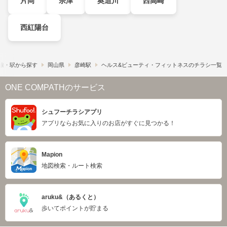
片岡
宗津
奥迫川
西高崎
西紅陽台
線・駅から探す
岡山県
彦崎駅
ヘルス&ビューティ・フィットネスのチラシ一覧
ONE COMPATHのサービス
シュフーチラシアプリ
アプリならお気に入りのお店がすぐに見つかる！
Mapion
地図検索・ルート検索
aruku&（あるくと）
歩いてポイントが貯まる