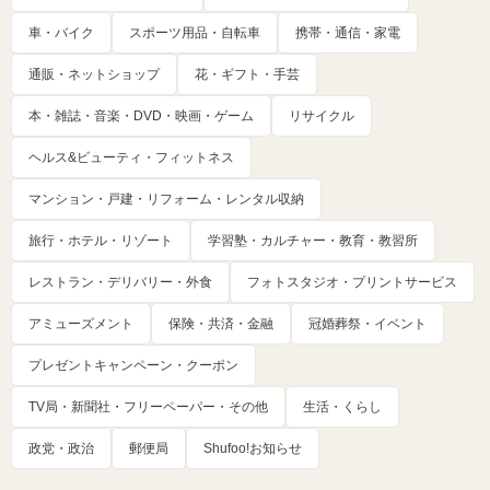
車・バイク
スポーツ用品・自転車
携帯・通信・家電
通販・ネットショップ
花・ギフト・手芸
本・雑誌・音楽・DVD・映画・ゲーム
リサイクル
ヘルス&ビューティ・フィットネス
マンション・戸建・リフォーム・レンタル収納
旅行・ホテル・リゾート
学習塾・カルチャー・教育・教習所
レストラン・デリバリー・外食
フォトスタジオ・プリントサービス
アミューズメント
保険・共済・金融
冠婚葬祭・イベント
プレゼントキャンペーン・クーポン
TV局・新聞社・フリーペーパー・その他
生活・くらし
政党・政治
郵便局
Shufoo!お知らせ