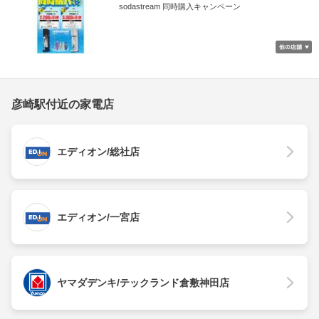
sodastream 同時購入キャンペーン
彦崎駅付近の家電店
エディオン/総社店
エディオン/一宮店
ヤマダデンキ/テックランド倉敷神田店