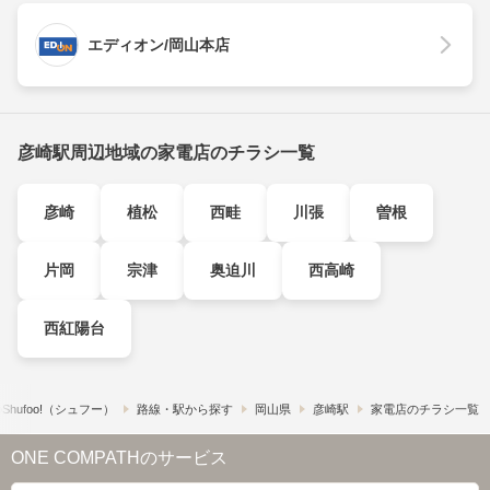
エディオン/岡山本店
彦崎駅周辺地域の家電店のチラシ一覧
彦崎
植松
西畦
川張
曽根
片岡
宗津
奥迫川
西高崎
西紅陽台
hufoo!​（シュフー）
路線・駅から探す
岡山県
彦崎駅
家電店のチラシ一覧
ONE COMPATHのサービス