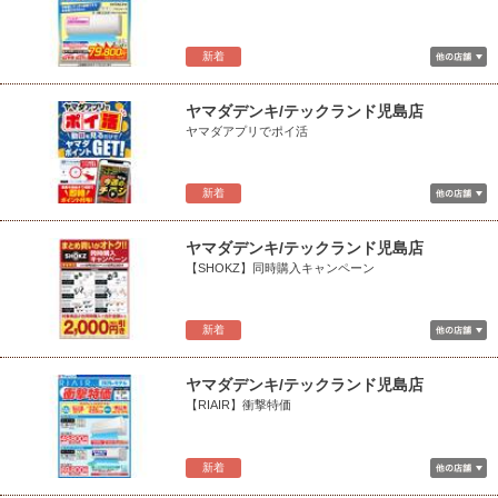
新着
ヤマダデンキ/テックランド児島店
ヤマダアプリでポイ活
新着
ヤマダデンキ/テックランド児島店
【SHOKZ】同時購入キャンペーン
新着
ヤマダデンキ/テックランド児島店
【RIAIR】衝撃特価
新着