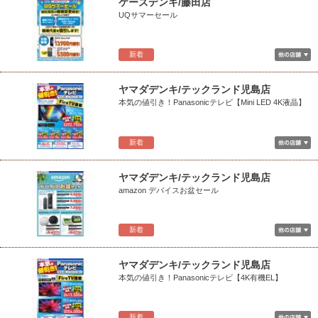
ケーズデンキ/藤田店
UQサマーセール
新着
ヤマダデンキ/テックランド児島店
本気の値引き！Panasonicテレビ【Mini LED 4K液晶】
新着
ヤマダデンキ/テックランド児島店
amazon デバイスお盆セール
新着
ヤマダデンキ/テックランド児島店
本気の値引き！Panasonicテレビ【4K有機EL】
新着