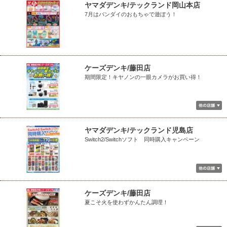
ヤマダデンキ/テックランド岡山本店
7月はバンダイのおもちゃで遊ぼう！
ケーズデンキ/藤田店
期間限定！キヤノンの一眼カメラがお買い得！
ヤマダデンキ/テックランド児島店
Switch2/Switchソフト 同時購入キャンペーン
ケーズデンキ/藤田店
夏こそ火を使わずかんたん調理！