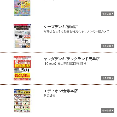
ケーズデンキ/藤田店
写真はもちろん動画も得意なキヤノンの一眼カメラ
ヤマダデンキ/テックランド児島店
【Canon】夏の期間限定特別価格！
エディオン/倉敷本店
防災対策