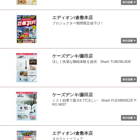
エディオン/倉敷本店
プロジェクター期間限定値下げ！
ケーズデンキ/藤田店
涼しく快適な睡眠体験を提供 Shark TUBOBLADE
ケーズデンキ/藤田店
ミスト効果で最大6.7℃涼しい Shark FLEXBREEZE P
RO MIST
エディオン/倉敷本店
タカラトミーフェア