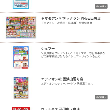
ヤマダデンキ/テックランドNew出雲店
【エアコン・冷蔵庫・洗濯機】衝撃特価祭
シュフー
＼会員限定プレゼント♪／ ☆電子マネーやお食事券な
どの豪華賞品が当たる☆シュフーポイントをため...
エディオン/出雲浜山通り店
エディオンのサマーバーゲン 決算夏フェス
ウェルネス 平田中ノ島店