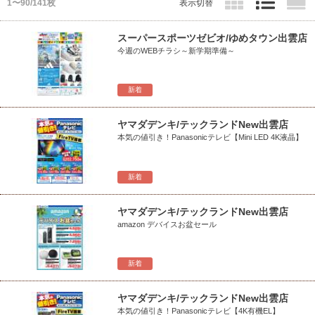
1〜90/141枚
表示切替
スーパースポーツゼビオ/ゆめタウン出雲店
今週のWEBチラシ～新学期準備～
新着
ヤマダデンキ/テックランドNew出雲店
本気の値引き！Panasonicテレビ【Mini LED 4K液晶】
新着
ヤマダデンキ/テックランドNew出雲店
amazon デバイスお盆セール
新着
ヤマダデンキ/テックランドNew出雲店
本気の値引き！Panasonicテレビ【4K有機EL】