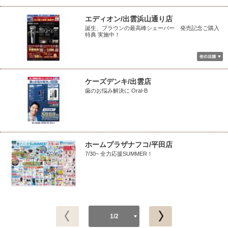
エディオン/出雲浜山通り店
誕生、ブラウンの最高峰シェーバー 発売記念ご購入
特典 実施中！
ケーズデンキ/出雲店
歯のお悩み解決に Oral-B
ホームプラザナフコ/平田店
7/30~ 全力応援SUMMER！
1/2