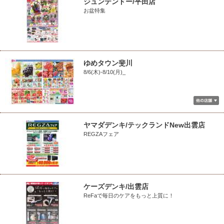
ジュンテンドー/平田店
お盆特集
ゆめタウン斐川
8/6(木)-8/10(月)_
ヤマダデンキ/テックランドNew出雲店
REGZAフェア
ケーズデンキ/出雲店
ReFaで毎日のケアをもっと上質に！