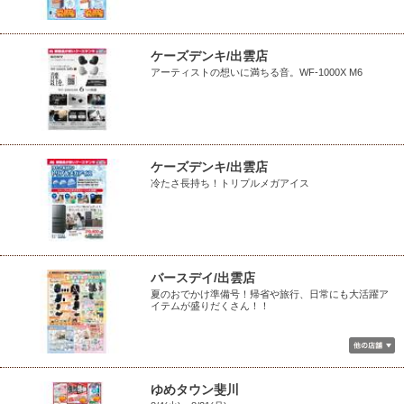
ケーズデンキ/出雲店
アーティストの想いに満ちる音。WF-1000X M6
ケーズデンキ/出雲店
冷たさ長持ち！トリプルメガアイス
バースデイ/出雲店
夏のおでかけ準備号！帰省や旅行、日常にも大活躍ア
イテムが盛りだくさん！！
ゆめタウン斐川