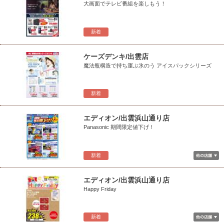
大画面でテレビ番組を楽しもう！
新着
ケーズデンキ/出雲店
魔法瓶構造で持ち運ぶ氷のう アイスパックシリーズ
新着
エディオン/出雲浜山通り店
Panasonic 期間限定値下げ！
新着
エディオン/出雲浜山通り店
Happy Friday
新着