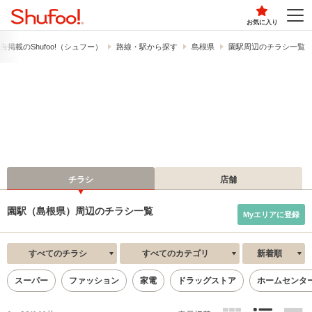
お気に入り
告掲載の​Shufoo!​（シュフー）
路線・駅から探す
島根県
園駅周辺のチラシ一覧
チラシ
店舗
園駅（島根県）周辺のチラシ一覧
Myエリアに登録
すべてのチラシ
すべてのカテゴリ
新着順
スーパー
ファッション
家電
ドラッグストア
ホームセンタ