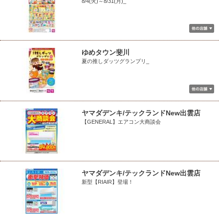
8/4(火)～8/31(月)_
ゆめタウン斐川
夏の推しダッツグランプリ_
ヤマダデンキ/テックランドNew出雲店
【GENERAL】エアコン大商談会
ヤマダデンキ/テックランドNew出雲店
新型【RIAIR】登場！