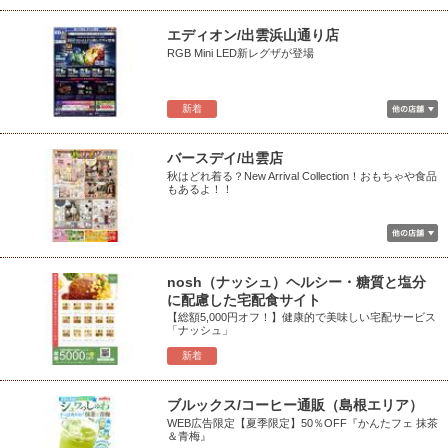
エディオン/出雲浜山通り店
RGB Mini LED新レグザが登場
新着
バースデイ/出雲店
秋はどれ着る？New Arrival Collection！おもちゃや食品
もあるよ！！
nosh（ナッシュ）ヘルシー・糖質と塩分
に配慮した宅配食サイト
【総額5,000円オフ！】健康的で美味しい宅配サービス
「ナッシュ」
新着
ブルックス/コーヒー通販（島根エリア）
WEB広告限定【夏季限定】50％OFF『かんたフェ 抹茶
＆青梅』