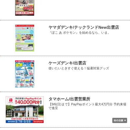
ヤマダデンキ/テックランドNew出雲店
『ぽこ あ ポケモン』を始めるなら、いま。
ケーズデンキ/出雲店
使いたいときすぐ使える！猛暑対策グッズ
タマホーム/出雲営業所
【9/6(日)まで】PayPayポイント最大4万円分 予約来場
で進呈