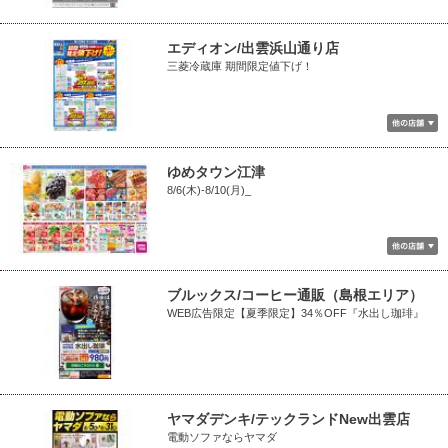
エディオン/出雲浜山通り店
三菱冷蔵庫 期間限定値下げ！
ゆめタウン江津
8/6(木)-8/10(月)_
ブルックス/コーヒー通販（島根エリア）
WEB広告限定【夏季限定】34％OFF『水出し珈琲』
ヤマダデンキ/テックランドNew出雲店
電動ソファならヤマダ