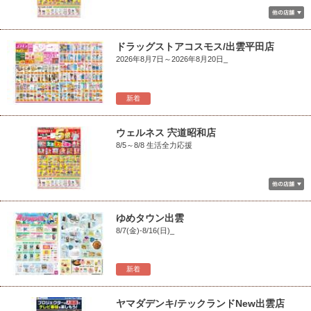
ドラッグストアコスモス/出雲平田店
2026年8月7日～2026年8月20日_
新着
ウェルネス 宍道昭和店
8/5～8/8 生活全力応援
ゆめタウン出雲
8/7(金)-8/16(日)_
新着
ヤマダデンキ/テックランドNew出雲店