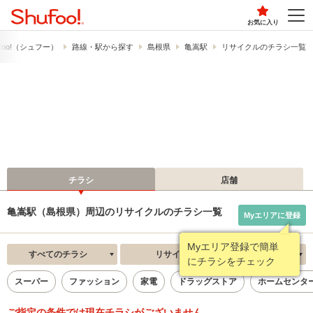
お気に入り
foo!​（シュフー）
路線・駅から探す
島根県
亀嵩駅
リサイクルのチラシ一覧
チラシ
店舗
亀嵩駅（島根県）周辺のリサイクルのチラシ一覧
Myエリアに登録
Myエリア登録で簡単
すべてのチラシ
リサイクル
新着順
にチラシをチェック
スーパー
ファッション
家電
ドラッグストア
ホームセンタ
ご指定の条件では現在チラシがございません。