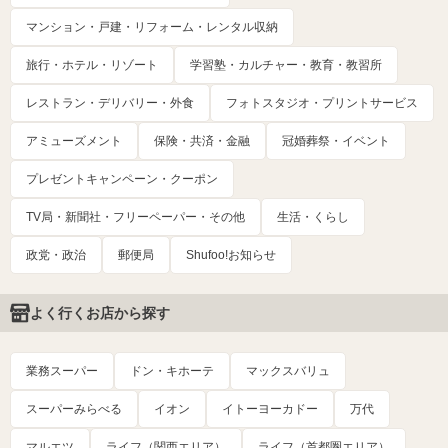
マンション・戸建・リフォーム・レンタル収納
旅行・ホテル・リゾート
学習塾・カルチャー・教育・教習所
レストラン・デリバリー・外食
フォトスタジオ・プリントサービス
アミューズメント
保険・共済・金融
冠婚葬祭・イベント
プレゼントキャンペーン・クーポン
TV局・新聞社・フリーペーパー・その他
生活・くらし
政党・政治
郵便局
Shufoo!お知らせ
よく行くお店から探す
業務スーパー
ドン・キホーテ
マックスバリュ
スーパーみらべる
イオン
イトーヨーカドー
万代
マルエツ
ライフ（関西エリア）
ライフ（首都圏エリア）