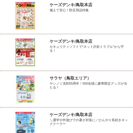
ケーズデンキ/鳥取本店
備えて安心！防災用品特集
ケーズデンキ/鳥取本店
セキュリティソフトで“ネット詐欺トラブル”から守
る！
サラヤ（鳥取エリア）
ヤシノミ洗剤55周年！550名様に豪華限定グッズが当
たる！
ケーズデンキ/鳥取本店
＼通学や外遊びでの暑さ対策に／ひんやり長続きネッ
ククーラー