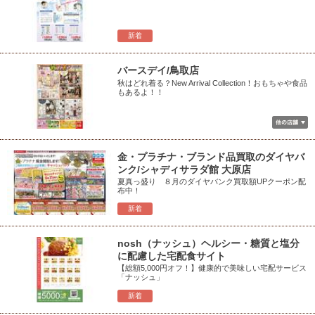
新着
バースデイ/鳥取店
秋はどれ着る？New Arrival Collection！おもちゃや食品
もあるよ！！
金・プラチナ・ブランド品買取のダイヤバ
ンク/シャディサラダ館 大原店
夏真っ盛り ８月のダイヤバンク買取額UPクーポン配
布中！
新着
nosh（ナッシュ）ヘルシー・糖質と塩分
に配慮した宅配食サイト
【総額5,000円オフ！】健康的で美味しい宅配サービス
「ナッシュ」
新着