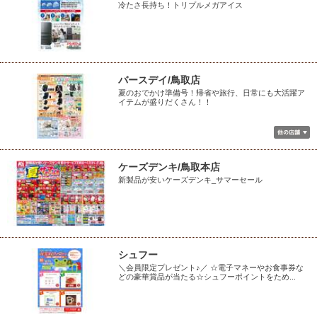
冷たさ長持ち！トリプルメガアイス
バースデイ/鳥取店
夏のおでかけ準備号！帰省や旅行、日常にも大活躍ア
イテムが盛りだくさん！！
ケーズデンキ/鳥取本店
新製品が安いケーズデンキ_サマーセール
シュフー
＼会員限定プレゼント♪／ ☆電子マネーやお食事券な
どの豪華賞品が当たる☆シュフーポイントをため...