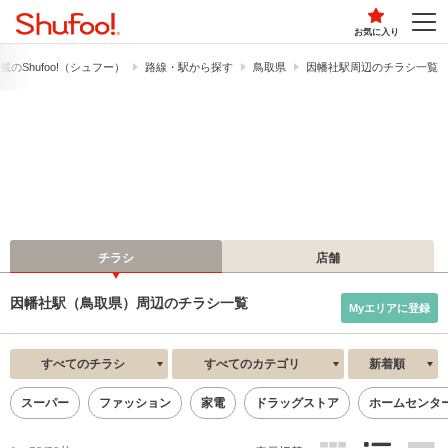
お気に入り
の​Shufoo!​（シュフー）
路線・駅から探す
鳥取県
因幡社駅周辺のチラシ一覧
チラシ
店舗
因幡社駅（鳥取県）周辺のチラシ一覧
Myエリアに登録
すべてのチラシ
すべてのカテゴリ
新着順
スーパー
ファッション
家電
ドラッグストア
ホームセンタ