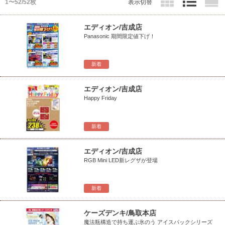
1〜52/52枚
表示切替
エディオン/吉成店
Panasonic 期間限定値下げ！
新着
エディオン/吉成店
Happy Friday
新着
エディオン/吉成店
RGB Mini LED新レグザが登場
新着
ケーズデンキ/鳥取本店
魔法瓶構造で持ち運ぶ氷のう アイスパックシリーズ