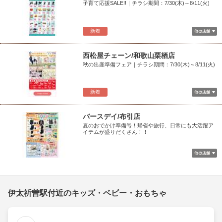
子育て応援SALE!!｜チラシ期間：7/30(木)～8/11(火)
新着
西松屋チェーン/和歌山栗栖店
秋の出産準備フェア｜チラシ期間：7/30(木)～8/11(火)
新着
バースデイ/布引店
夏のおでかけ準備号！帰省や旅行、日常にも大活躍ア
イテムが盛りだくさん！！
伊太祈曽駅付近のキッズ・ベビー・おもちゃ