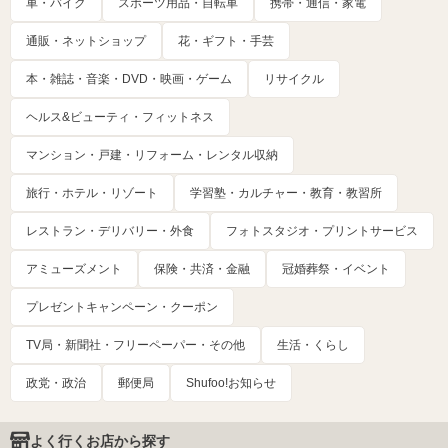
車・バイク
スポーツ用品・自転車
携帯・通信・家電
通販・ネットショップ
花・ギフト・手芸
本・雑誌・音楽・DVD・映画・ゲーム
リサイクル
ヘルス&ビューティ・フィットネス
マンション・戸建・リフォーム・レンタル収納
旅行・ホテル・リゾート
学習塾・カルチャー・教育・教習所
レストラン・デリバリー・外食
フォトスタジオ・プリントサービス
アミューズメント
保険・共済・金融
冠婚葬祭・イベント
プレゼントキャンペーン・クーポン
TV局・新聞社・フリーペーパー・その他
生活・くらし
政党・政治
郵便局
Shufoo!お知らせ
よく行くお店から探す