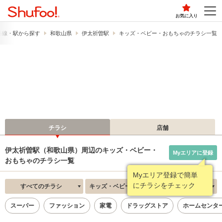
お気に入り
路線・駅から探す
和歌山県
伊太祈曽駅
キッズ・ベビー・おもちゃのチラシ一覧
チラシ
店舗
伊太祈曽駅（和歌山県）周辺のキッズ・ベビー・
Myエリアに登録
おもちゃのチラシ一覧
Myエリア登録で簡単
にチラシをチェック
すべてのチラシ
キッズ・ベビー・おもちゃ
新着順
スーパー
ファッション
家電
ドラッグストア
ホームセンタ