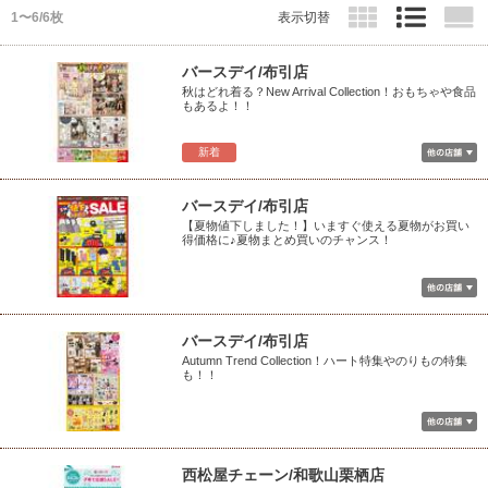
1〜6/6枚
表示切替
バースデイ/布引店
秋はどれ着る？New Arrival Collection！おもちゃや食品
もあるよ！！
新着
バースデイ/布引店
【夏物値下しました！】いますぐ使える夏物がお買い
得価格に♪夏物まとめ買いのチャンス！
バースデイ/布引店
Autumn Trend Collection！ハート特集やのりもの特集
も！！
西松屋チェーン/和歌山栗栖店