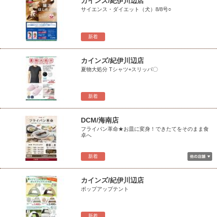
カインズ/紀伊川辺店
サイエンス・ダイエット（犬）8/8号○
新着
カインズ/紀伊川辺店
夏物大処分 Tシャツ+スリッパ〇
新着
DCM/海南店
フライパン革命★お皿に変身！できたてをそのまま食
卓へ
新着
カインズ/紀伊川辺店
ポップアップテント
新着