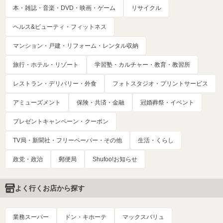
本・雑誌・音楽・DVD・映画・ゲーム
リサイクル
ヘルス&ビューティ・フィットネス
マンション・戸建・リフォーム・レンタル収納
旅行・ホテル・リゾート
学習塾・カルチャー・教育・教習所
レストラン・デリバリー・外食
フォトスタジオ・プリントサービス
アミューズメント
保険・共済・金融
冠婚葬祭・イベント
プレゼントキャンペーン・クーポン
TV局・新聞社・フリーペーパー・その他
生活・くらし
政党・政治
郵便局
Shufoo!お知らせ
よく行くお店から探す
業務スーパー
ドン・キホーテ
マックスバリュ