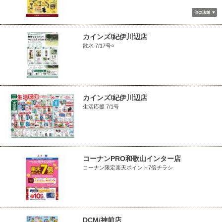
カインズ/紀伊川辺店
散水 7/17号○
カインズ/紀伊川辺店
生活応援 7/1号
コーナンPRO和歌山インター店
コーナン限定楽天ポイント7倍チラシ
DCM/神前店