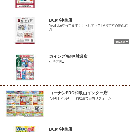
DCM/神前店
YouTubeやってます！くらしアップTVおすすめ動画紹
介
カインズ/紀伊川辺店
生活応援□
コーナンPRO和歌山インター店
7月4日～9月4日 補助金でお得リフォーム！
DCM/神前店