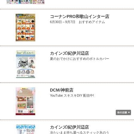
コーナンPRO和歌山インター店
6月30日～9月7日 おすすめアイテム
カインズ/紀伊川辺店
夏のおでかけにおすすめのボトルカバー
DCM/神前店
YouTube スキスキDIY 配信中!
カインズ/紀伊川辺店
冷たいまま持ち運べるスティック氷のう