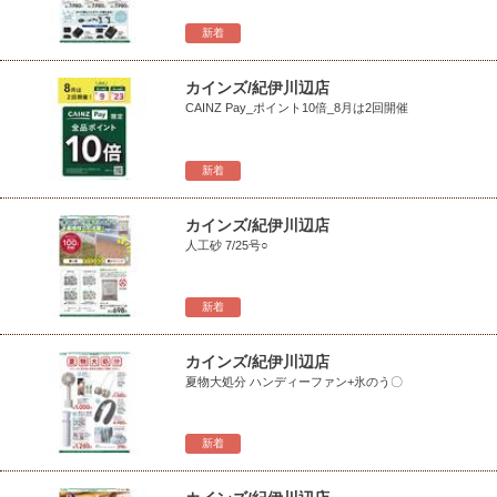
新着
カインズ/紀伊川辺店
CAINZ Pay_ポイント10倍_8月は2回開催
新着
カインズ/紀伊川辺店
人工砂 7/25号○
新着
カインズ/紀伊川辺店
夏物大処分 ハンディーファン+氷のう〇
新着