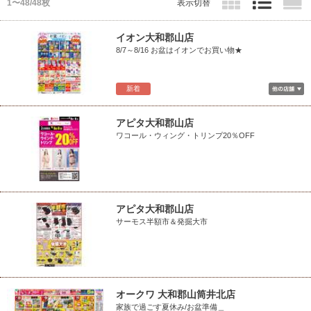
1〜48/48枚
表示切替
イオン大和郡山店
8/7～8/16 お盆はイオンでお買い物★
新着
アピタ大和郡山店
ワコール・ウィング・トリンプ20％OFF
アピタ大和郡山店
サーモス半額市＆発掘大市
オークワ 大和郡山筒井北店
家族で過ごす夏休み/お盆準備＿