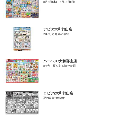
8月6日(木)～8月16日(日)
アピタ大和郡山店
お取り寄せ夏の福袋
ハーベス/大和郡山店
8/6号 夏を彩る涼やか麺
ロピア/大和郡山店
夏の味覚 大特価!!