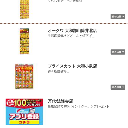
くらしモア生活応援価格＿
オークワ 大和郡山筒井北店
生活応援価格どど～んと値下げ＿
プライスカット 大和小泉店
得々応援価格＿
万代/法隆寺店
新規登録で100ポイントクーポンプレゼント!