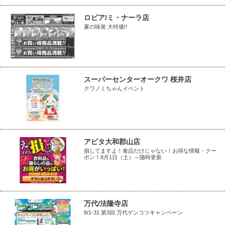
ロピア/ミ・ナーラ店
夏の味覚 大特価!!
スーパーセンターオークワ 桜井店
クワノミちゃんイベント
アピタ大和郡山店
損してますよ！食品だけじゃない！お得な情報・クー
ポン！8月1日（土）～随時更新
万代/法隆寺店
8/1-31 第3回 万代ゲンコツキャンペーン