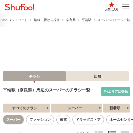
お気に入り
ufoo!​（シュフー）
路線・駅から探す
奈良県
平端駅
スーパーのチラシ一覧
チラシ
店舗
平端駅（奈良県）周辺のスーパーのチラシ一覧
Myエリアに登録
すべてのチラシ
スーパー
新着順
スーパー
ファッション
家電
ドラッグストア
ホームセンタ