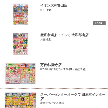
イオン大和郡山店
8/7～8/16
産直市場よってって/大和郡山店
お盆特集
万代/法隆寺店
8/7-10 月に1度の大青果祭!（お盆準備）
スーパーセンターオークワ 田原本インター
店
家族で過ごす夏休み_