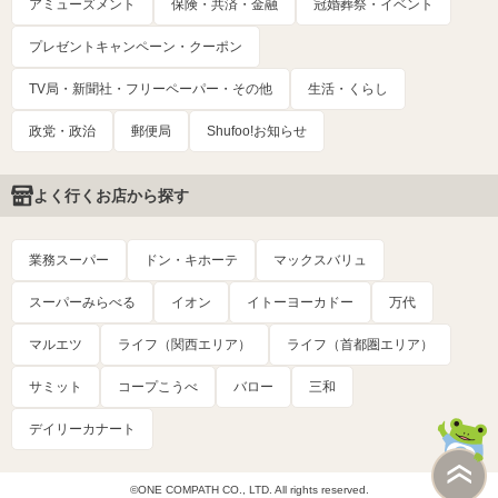
アミューズメント
保険・共済・金融
冠婚葬祭・イベント
プレゼントキャンペーン・クーポン
TV局・新聞社・フリーペーパー・その他
生活・くらし
政党・政治
郵便局
Shufoo!お知らせ
よく行くお店から探す
業務スーパー
ドン・キホーテ
マックスバリュ
スーパーみらべる
イオン
イトーヨーカドー
万代
マルエツ
ライフ（関西エリア）
ライフ（首都圏エリア）
サミット
コープこうべ
バロー
三和
デイリーカナート
©ONE COMPATH CO., LTD. All rights reserved.