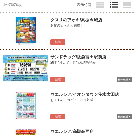
1〜76/76枚
表示切替
クスリのアオキ/高槻今城店
お盆の団らん大満喫！
新着
サンドラッグ/阪急富田駅前店
26年7月大安くじ当選結果発表！
新着
ウエルシア/イオンタウン茨木太田店
おすすめ！カビ・ニオイ対策
新着
ウエルシア/高槻高西店