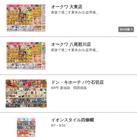
オークワ 大東店
家族で過ごす夏休み/お盆準備＿
オークワ 八尾郡川店
家族で過ごす夏休み/お盆準備＿
ドン・キホーテ パウ石切店
8/8号 夏福袋 関西南版
イオンスタイル四條畷
8/7～8/16