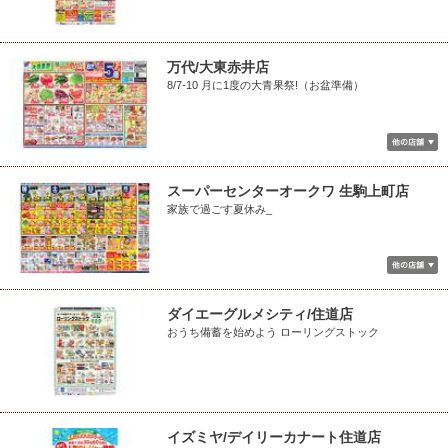
万代/大東赤井店
8/7-10 月に1度の大青果祭!（お盆準備）
スーパーセンターオークワ 生駒上町店
家族で過ごす夏休み_
ダイエーグルメシティ/住道店
おうち備蓄を始めよう ローリングストック
イズミヤ/デイリーカナート住道店