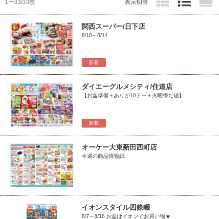
1〜33/33枚
表示切替
関西スーパー/日下店
8/10～8/14
新着
ダイエーグルメシティ/住道店
【お盆準備＋ありが10デー＋火曜得だ値】
新着
オーケー大東新田西町店
今週の商品情報紙
イオンスタイル四條畷
8/7～8/16 お盆はイオンでお買い物★