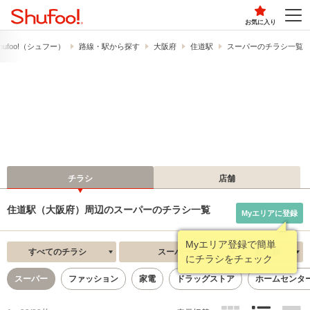
お気に入り
ufoo!​（シュフー）
路線・駅から探す
大阪府
住道駅
スーパーのチラシ一覧
チラシ
店舗
住道駅（大阪府）周辺のスーパーのチラシ一覧
Myエリアに登録
すべてのチラシ
スーパー
新着順
スーパー
ファッション
家電
ドラッグストア
ホームセンタ