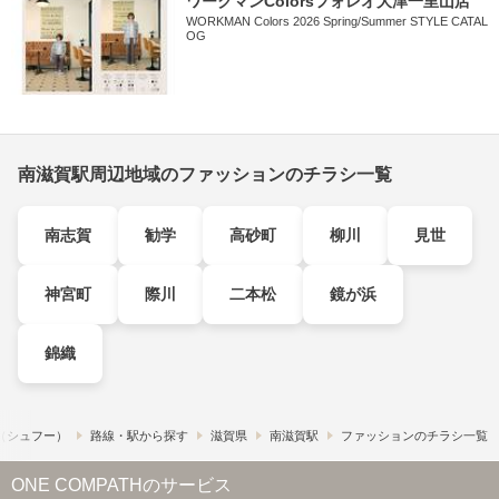
ワークマンColorsフォレオ大津一里山店
WORKMAN Colors 2026 Spring/Summer STYLE CATAL
OG
南滋賀駅周辺地域のファッションのチラシ一覧
南志賀
勧学
高砂町
柳川
見世
神宮町
際川
二本松
鏡が浜
錦織
!​（シュフー）
路線・駅から探す
滋賀県
南滋賀駅
ファッションのチラシ一覧
ONE COMPATHのサービス