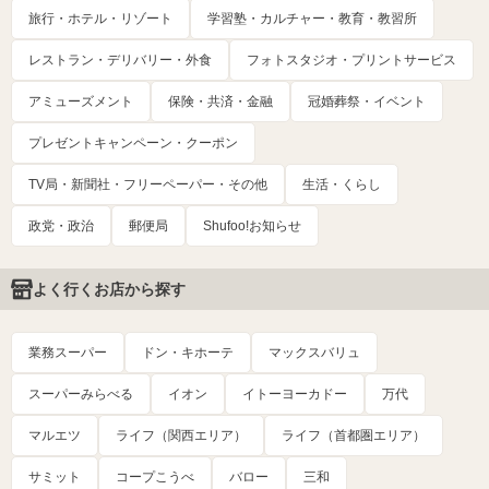
旅行・ホテル・リゾート
学習塾・カルチャー・教育・教習所
レストラン・デリバリー・外食
フォトスタジオ・プリントサービス
アミューズメント
保険・共済・金融
冠婚葬祭・イベント
プレゼントキャンペーン・クーポン
TV局・新聞社・フリーペーパー・その他
生活・くらし
政党・政治
郵便局
Shufoo!お知らせ
よく行くお店から探す
業務スーパー
ドン・キホーテ
マックスバリュ
スーパーみらべる
イオン
イトーヨーカドー
万代
マルエツ
ライフ（関西エリア）
ライフ（首都圏エリア）
サミット
コープこうべ
バロー
三和