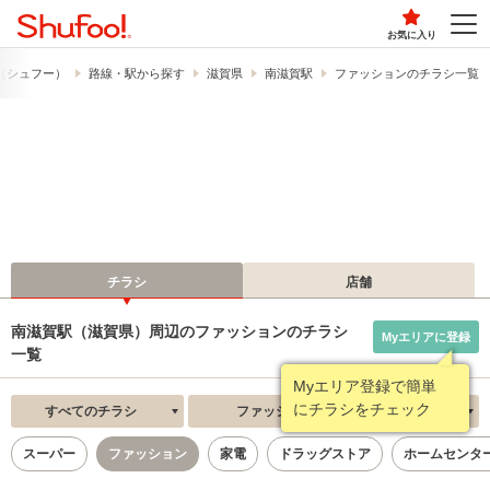
お気に入り
!​（シュフー）
路線・駅から探す
滋賀県
南滋賀駅
ファッションのチラシ一覧
チラシ
店舗
南滋賀駅（滋賀県）周辺のファッションのチラシ
Myエリアに登録
一覧
Myエリア登録で簡単
にチラシをチェック
すべてのチラシ
ファッション
新着順
スーパー
ファッション
家電
ドラッグストア
ホームセンタ