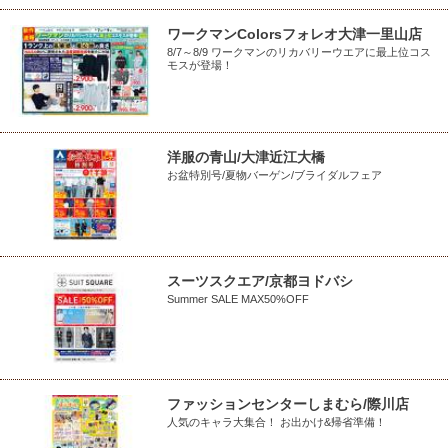
ワークマンColorsフォレオ大津一里山店
8/7～8/9 ワークマンのリカバリーウエアに最上位コス
モスが登場！
洋服の青山/大津近江大橋
お盆特別号/夏物バーゲン/ブライダルフェア
スーツスクエア/京都ヨドバシ
Summer SALE MAX50%OFF
ファッションセンターしまむら/際川店
人気のキャラ大集合！ お出かけ&帰省準備！