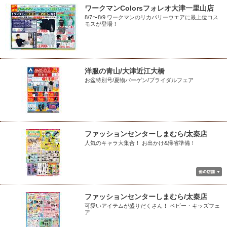
ワークマンColorsフォレオ大津一里山店
8/7〜8/9 ワークマンのリカバリーウエアに最上位コス
モスが登場！
洋服の青山/大津近江大橋
お盆特別号/夏物バーゲン/ブライダルフェア
ファッションセンターしまむら/太秦店
人気のキャラ大集合！ お出かけ&帰省準備！
ファッションセンターしまむら/太秦店
可愛いアイテムが盛りだくさん！ ベビー・キッズフェ
ア