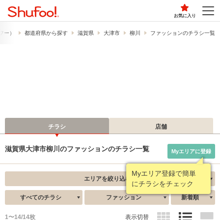
お気に入り
ュフー）
都道府県から探す
滋賀県
大津市
柳川
ファッションのチラシ一覧
チラシ
店舗
滋賀県大津市柳川のファッションのチラシ一覧
Myエリアに登録
Myエリア登録で簡単
エリアを絞り込む
にチラシをチェック
すべてのチラシ
ファッション
新着順
1〜14/14枚
表示切替