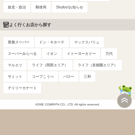
政党・政治
郵便局
Shufoo!お知らせ
よく行くお店から探す
業務スーパー
ドン・キホーテ
マックスバリュ
スーパーみらべる
イオン
イトーヨーカドー
万代
マルエツ
ライフ（関西エリア）
ライフ（首都圏エリア）
サミット
コープこうべ
バロー
三和
デイリーカナート
©ONE COMPATH CO., LTD. All rights reserved.