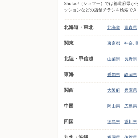
Shufoo!（シュフー）では都道府
ッションなどの店舗チラシを検索でき
北海道・東北
北海道
青森県
関東
東京都
神奈川
北陸・甲信越
山梨県
長野県
東海
愛知県
静岡県
関西
大阪府
兵庫県
中国
岡山県
広島県
四国
徳島県
香川県
九州・沖縄
福岡県
佐賀県