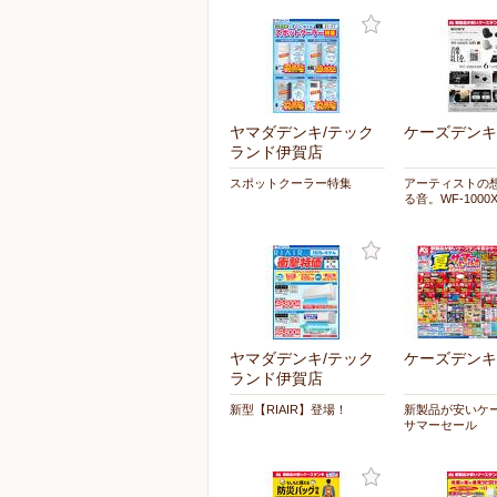
ヤマダデンキ/テック
ケーズデンキ
ランド伊賀店
スポットクーラー特集
アーティストの
る音。WF-1000
ヤマダデンキ/テック
ケーズデンキ
ランド伊賀店
新型【RIAIR】登場！
新製品が安いケ
サマーセール