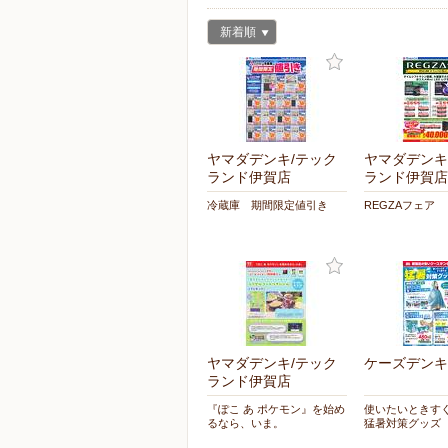
新着順
ヤマダデンキ/テック
ヤマダデンキ
ランド伊賀店
ランド伊賀店
冷蔵庫 期間限定値引き
REGZAフェア
ヤマダデンキ/テック
ケーズデンキ
ランド伊賀店
『ぽこ あ ポケモン』を始め
使いたいときす
るなら、いま。
猛暑対策グッズ