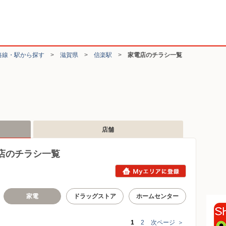
路線・駅から探す
>
滋賀県
>
信楽駅
>
家電店のチラシ一覧
店舗
店のチラシ一覧
家電
ドラッグストア
ホームセンター
1
2
次ページ
＞