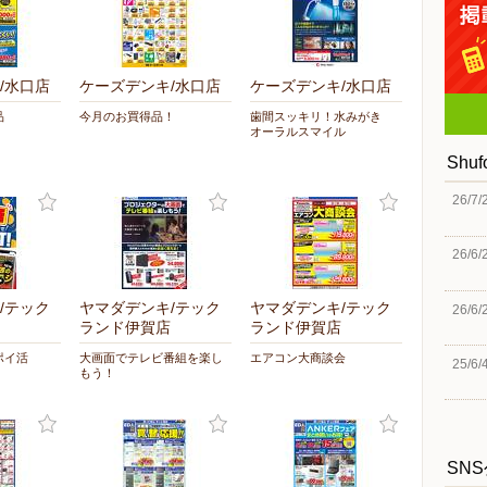
/水口店
ケーズデンキ/水口店
ケーズデンキ/水口店
品
今月のお買得品！
歯間スッキリ！水みがき
オーラルスマイル
Shu
26/7/
26/6/
/テック
ヤマダデンキ/テック
ヤマダデンキ/テック
26/6/
ランド伊賀店
ランド伊賀店
ポイ活
大画面でテレビ番組を楽し
エアコン大商談会
25/6/
もう！
SN