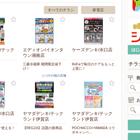
すべてのチラシ
家電店
/テック
エディオン/イオンタ
ケーズデンキ/水口店
ウン湖南店
チラ
三菱冷蔵庫 期間限定値下
ReFaで毎日のケアをもっと
げ！
上質に！
[＋]その他の店舗
/水口店
ヤマダデンキ/テック
ヤマダデンキ/テック
ランド伊賀店
ランド伊賀店
ぐ使える！
【REGZA】話題の新商品
POCHACCO×YAMADA コラ
ボキャンペ…