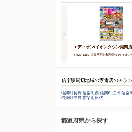
エディオン/イオンタウン湖南
〒520-3252 滋賀県湖南市岩根4580 イ
信楽駅周辺地域の家電店のチラ
信楽町長野
信楽町西
信楽町江田
信楽
信楽町中野
信楽町田代
都道府県から探す