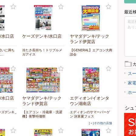
最近
最近
あり
/水口店
ケーズデンキ/水口店
ヤマダデンキ/テック
ランド伊賀店
想いに満ち
冷たさ長持ち！トリプルメ
【GENERAL】エアコン大商
X…
ガアイス
談会
ス
家
ホ
/水口店
ヤマダデンキ/テック
エディオン/イオンタ
ランド伊賀店
ウン湖南店
シュ
ーズデンキ_
【エアコン・冷蔵庫・洗濯
エディオンのサマーバーゲ
機】衝撃特価祭
ン 決算夏フェス
[＋]その他の店舗