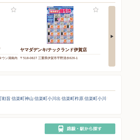
店
ヤマダデンキ/テックランド伊賀店
ケーズデンキ/水口
オンタウン湖南内
〒518-0827 三重県伊賀市平野清水626-1
〒528-0057 滋賀県甲賀
シ
町勅旨
信楽町神山
信楽町小川出
信楽町柞原
信楽町小川