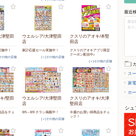
最近
最近
あり
大津堅田
ウエルシア/大津堅田
クスリのアオキ/本堅
店
田店
実施中！
家計応援セール実施中！
クスリのアオキアプリ限定
クーポン配信中♪
]その他の店舗
[＋]その他の店舗
[＋]その他の店舗
ス
家
ホ
キ/堅田
ウエルシア/大津堅田
クスリのアオキ/大津
店
堅田店
シュ
商品をチェ
8/5～8/9 チラシ掲載中！
今週のお買い得商品をチェ
ック！
[＋]その他の店舗