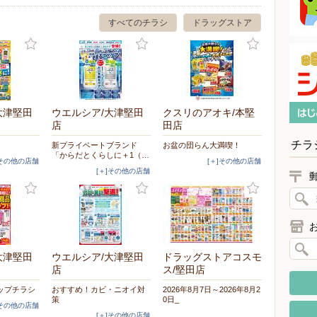
すべてのチラシ
ドラッグストア
大津堅田
ウエルシア/大津堅田
クスリのアオキ/本堅
店
田店
チラ
新プライベートブランド
お盆の団らん大満喫！
「からだとくらしに＋1（…
]その他の店舗
[＋]その他の店舗
[＋]その他の店舗
大津堅田
ウエルシア/大津堅田
ドラッグストアコスモ
店
ス/堅田店
アップチラシ
おすすめ！カビ・ニオイ対
2026年8月7日～2026年8月2
策
0日_
]その他の店舗
[＋]その他の店舗