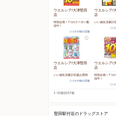
ウエルシア/大津堅田
ウエルシア/
店
店
特別企画！7つのクーポン配
いい値生活家計
信中！
[＋
[＋]その他の店舗
ウエルシア/大津堅田
ウエルシア/
店
店
いい値生活家計応援お買得
特別企画！7つ
信中！
[＋]その他の店舗
[＋
1~32枚目/57枚
堅田駅付近のドラッグストア