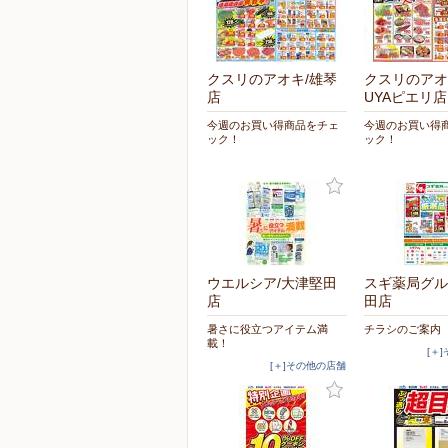
クスリのアオキ/雄琴
クスリのアオキ
店
UYAピエリ店
今週のお買い得商品をチェ
今週のお買い得
ック！
ック！
ウエルシア/大津堅田
スギ薬局グル
店
田店
暑さに役立つアイテム満
チラシのご案内
載！
[＋
[＋]その他の店舗