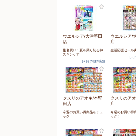
ウエルシア/大津堅田
ウエルシア/
店
店
指名買い！夏を乗り切る神
生活応援セール
スキンケア
[＋
[＋]その他の店舗
クスリのアオキ/本堅
クスリのアオ
田店
店
今週のお買い得商品をチェ
今週のお買い得
ック！
ック！