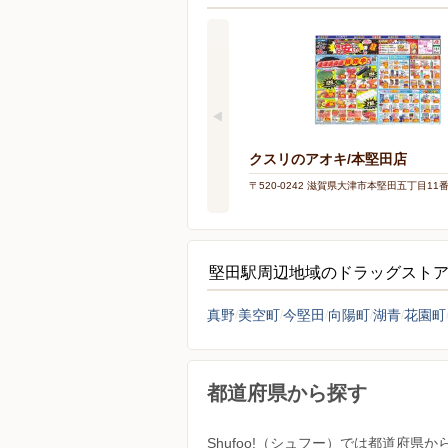
クスリのアオキ/本堅田店
〒520-0242 滋賀県大津市本堅田五丁目11番
堅田駅周辺地域のドラッグスト
真野
美空町
今堅田
向陽町
湖青
花園町
都道府県から探す
Shufoo!（シュフー）では都道府