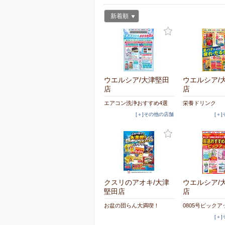
新着順
ウエルシア/大津堅田
ウエルシア/
店
店
エアコン洗浄おすすめ4選
栄養ドリンク
[＋]その他の店舗
[＋
クスリのアオキ/大津
ウエルシア/
堅田店
店
お盆の団らん大満喫！
0805号ピック
[＋