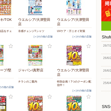
/TOK
ウエルシア/大津堅田
ウエルシア/大津堅田
店
店
商品をチェ
冷感チェンジTシャツ
UVケア・汗ニオイ対策
Shu
[＋]その他の店舗
[＋]その他の店舗
26/7/
26/6/
ープ/堅
ジャパン/真野店
ウエルシア/大津堅田
26/6/
店
チラシのご案内
特別企画！7つのクーポン配
25/6/
信中！
]その他の店舗
[＋]その他の店舗
SN