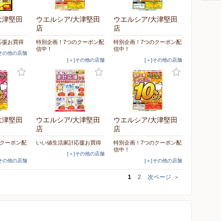
大津堅田
ウエルシア/大津堅田
ウエルシア/大津堅田
店
店
応援お買得
特別企画！7つのクーポン配
特別企画！7つのクーポン配
信中！
信中！
]その他の店舗
[＋]その他の店舗
[＋]その他の店舗
大津堅田
ウエルシア/大津堅田
ウエルシア/大津堅田
店
店
のクーポン配
いい値生活家計応援お買得
特別企画！7つのクーポン配
信中！
[＋]その他の店舗
]その他の店舗
[＋]その他の店舗
1
2
次ページ
＞