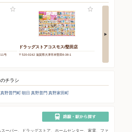
ドラッグストアコスモス/堅田店
クスリのアオキ/TO
11号
〒520-0242 滋賀県大津市本堅田6-38-1
〒524-0101 滋賀県守山
アのチラシ
真野普門町
朝日
真野普門
真野家田町
県からスーパー、ドラッグストア、ホームセンター、家電、ファ