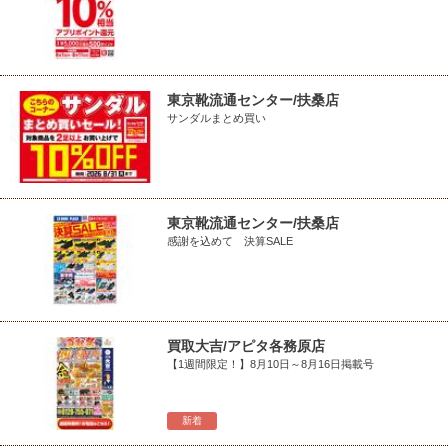
東京靴流通センター/扶桑店
サンダルまとめ買い
東京靴流通センター/扶桑店
感謝を込めて 決算SALE
買取大吉/アピタ各務原店
【1週間限定！】8月10日～8月16日掲載号
新着