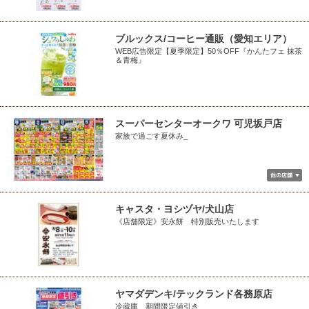
ブルックス/コーヒー通販（愛知エリア）
WEB広告限定【夏季限定】50％OFF『かんたフェ 抹茶
＆青梅』
スーパーセンターオークワ 可児坂戸店
家族で過ごす夏休み_
キャスタ・ヨシヅヤ/犬山店
《店舗限定》安永餅 特別販売いたします
ヤマダデンキ/テックランド各務原店
冷蔵庫 期間限定値引き