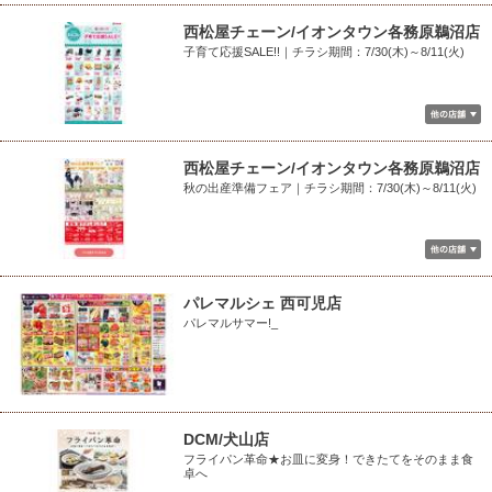
西松屋チェーン/イオンタウン各務原鵜沼店
子育て応援SALE!!｜チラシ期間：7/30(木)～8/11(火)
西松屋チェーン/イオンタウン各務原鵜沼店
秋の出産準備フェア｜チラシ期間：7/30(木)～8/11(火)
パレマルシェ 西可児店
パレマルサマー!_
DCM/犬山店
フライパン革命★お皿に変身！できたてをそのまま食
卓へ