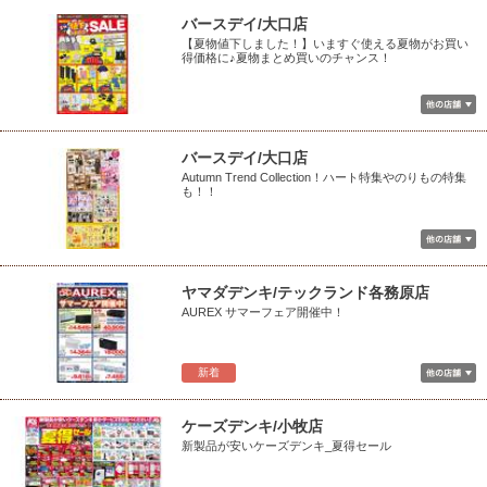
バースデイ/大口店
【夏物値下しました！】いますぐ使える夏物がお買い
得価格に♪夏物まとめ買いのチャンス！
バースデイ/大口店
Autumn Trend Collection！ハート特集やのりもの特集
も！！
ヤマダデンキ/テックランド各務原店
AUREX サマーフェア開催中！
新着
ケーズデンキ/小牧店
新製品が安いケーズデンキ_夏得セール