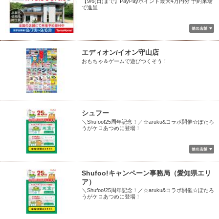
【9/6(日)まで】PayPayポイント最大4万円分 予約来場
で進呈
エディオン/イオン守山店
おもちゃ＆ゲームで遊びつくそう！
シュフー
＼Shufoo!25周年記念！／☆aruku&コラボ開催☆ぽたろ
うがケロあつめに登場！
Shufoo!キャンペーン事務局（愛知県エリ
ア）
＼Shufoo!25周年記念！／☆aruku&コラボ開催☆ぽたろ
うがケロあつめに登場！