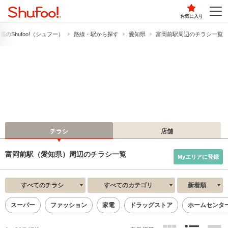
お気に入り
の​Shufoo!​（シュフー）
路線・駅から探す
愛知県
富岡前駅周辺のチラシ一覧
チラシ
店舗
富岡前駅（愛知県）周辺のチラシ一覧
Myエリアに登録
すべてのチラシ
すべてのカテゴリ
新着順
スーパー
ファッション
家電
ドラッグストア
ホームセンタ