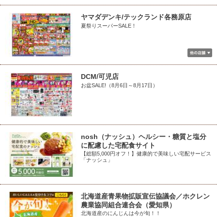
ヤマダデンキ/テックランド各務原店
夏祭りスーパーSALE！
DCM/可児店
お盆SALE!（8月6日～8月17日）
nosh（ナッシュ）ヘルシー・糖質と塩分
に配慮した宅配食サイト
【総額5,000円オフ！】健康的で美味しい宅配サービス
「ナッシュ」
北海道産青果物拡販宣伝協議会／ホクレン
農業協同組合連合会（愛知県）
北海道産のにんじんは今が旬！！