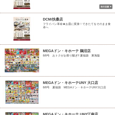
DCM/扶桑店
フライパン革命★お皿に変身！できたてをそのまま食
卓へ
MEGAドン・キホーテ 鵜沼店
8/8号 おトクがお祭り騒ぎ!! 夏福袋 東海版
MEGAドン・キホーテUNY 大口店
8/8号 夏福袋 MEGAドン・キホーテUNY大口店
MEGAドン・キホーテ UNY江南店