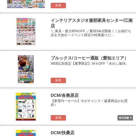
新着
インテリアスタジオ服部家具センター/江南
店
＼ 家具・最大80%OFF ／夏得SALE開催！！お値打ち
品を大放出！イベント限定の特典盛りだ...
ブルックス/コーヒー通販（愛知エリア）
WEB広告限定【夏季限定】34％OFF『水出し珈琲』
新着
DCM/各務原店
【家電均一セール】今がチャンス！厳選商品がお買
得！
新着
DCM/扶桑店