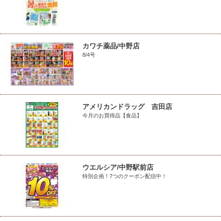
カワチ薬品/中野店
8/4号
アメリカンドラッグ 吉田店
今月のお買得品【食品】
ウエルシア/中野駅前店
特別企画！7つのクーポン配信中！