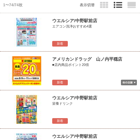
1〜74/74枚
表示切替
ウエルシア/中野駅前店
エアコン洗浄おすすめ4選
新着
アメリカンドラッグ 山ノ内平穏店
■店内商品ポイント20倍
新着
ウエルシア/中野駅前店
栄養ドリンク
新着
ウエルシア/中野駅前店