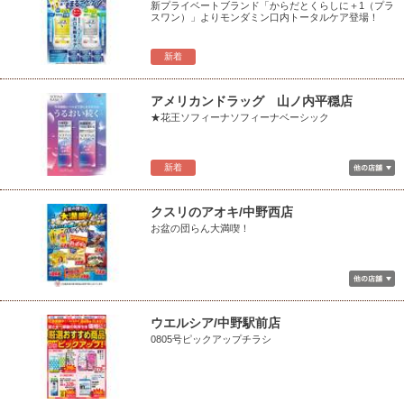
新プライベートブランド「からだとくらしに＋1（プラ
スワン）」よりモンダミン口内トータルケア登場！
新着
アメリカンドラッグ 山ノ内平穏店
★花王ソフィーナソフィーナベーシック
新着
クスリのアオキ/中野西店
お盆の団らん大満喫！
ウエルシア/中野駅前店
0805号ピックアップチラシ