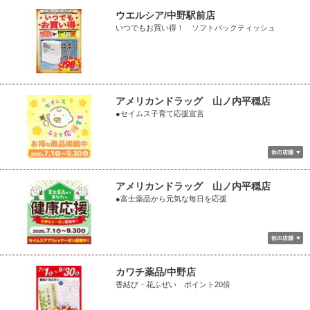
ウエルシア/中野駅前店
いつでもお買い得！ ソフトパックティッシュ
アメリカンドラッグ 山ノ内平穏店
●セイムス子育て応援宣言
アメリカンドラッグ 山ノ内平穏店
●富士薬品から元気な毎日を応援
カワチ薬品/中野店
香結び・花ふぜい ポイント20倍