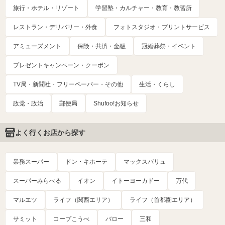
旅行・ホテル・リゾート
学習塾・カルチャー・教育・教習所
レストラン・デリバリー・外食
フォトスタジオ・プリントサービス
アミューズメント
保険・共済・金融
冠婚葬祭・イベント
プレゼントキャンペーン・クーポン
TV局・新聞社・フリーペーパー・その他
生活・くらし
政党・政治
郵便局
Shufoo!お知らせ
よく行くお店から探す
業務スーパー
ドン・キホーテ
マックスバリュ
スーパーみらべる
イオン
イトーヨーカドー
万代
マルエツ
ライフ（関西エリア）
ライフ（首都圏エリア）
サミット
コープこうべ
バロー
三和