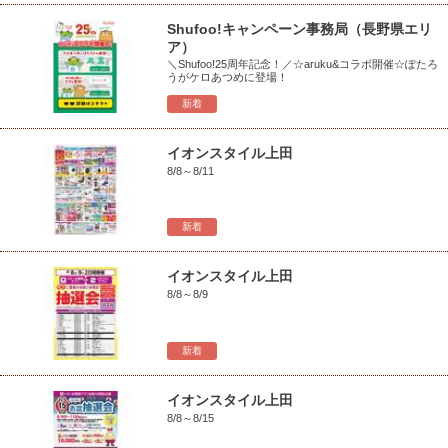
Shufoo!キャンペーン事務局（長野県エリ
ア）
＼Shufoo!25周年記念！／☆aruku&コラボ開催☆ぽたろ
うがケロあつめに登場！
新着
イオンスタイル上田
8/8～8/11
新着
イオンスタイル上田
8/8～8/9
新着
イオンスタイル上田
8/8～8/15