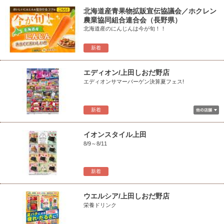
北海道産青果物拡販宣伝協議会／ホクレン
農業協同組合連合会（長野県）
北海道産のにんじんは今が旬！！
新着
エディオン/上田しおだ野店
エディオンサマーバーゲン決算夏フェス!
新着
イオンスタイル上田
8/9～8/11
新着
ウエルシア/上田しおだ野店
栄養ドリンク