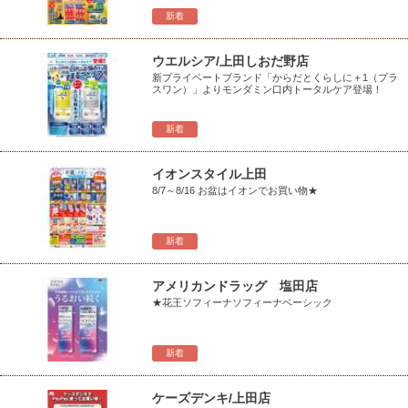
新着
ウエルシア/上田しおだ野店
新プライベートブランド「からだとくらしに＋1（プラ
スワン）」よりモンダミン口内トータルケア登場！
新着
イオンスタイル上田
8/7～8/16 お盆はイオンでお買い物★
新着
アメリカンドラッグ 塩田店
★花王ソフィーナソフィーナベーシック
新着
ケーズデンキ/上田店