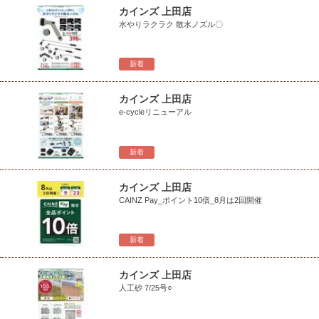
カインズ 上田店
水やりラクラク 散水ノズル〇
新着
カインズ 上田店
e-cycleリニューアル
新着
カインズ 上田店
CAINZ Pay_ポイント10倍_8月は2回開催
新着
カインズ 上田店
人工砂 7/25号○