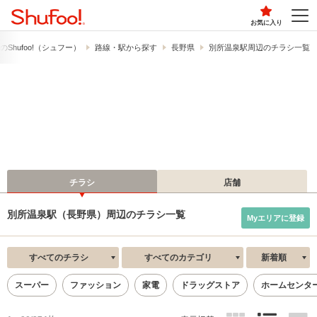
お気に入り
​Shufoo!​（シュフー）
路線・駅から探す
長野県
別所温泉駅周辺のチラシ一覧
チラシ
店舗
別所温泉駅（長野県）周辺のチラシ一覧
Myエリアに登録
すべてのチラシ
すべてのカテゴリ
新着順
スーパー
ファッション
家電
ドラッグストア
ホームセンタ