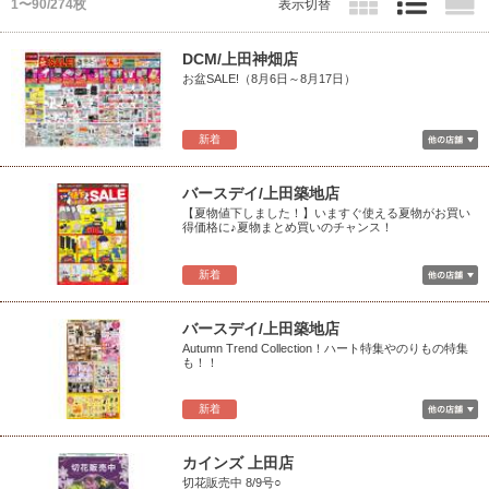
1〜90/274枚
表示切替
DCM/上田神畑店
お盆SALE!（8月6日～8月17日）
新着
バースデイ/上田築地店
【夏物値下しました！】いますぐ使える夏物がお買い
得価格に♪夏物まとめ買いのチャンス！
新着
バースデイ/上田築地店
Autumn Trend Collection！ハート特集やのりもの特集
も！！
新着
カインズ 上田店
切花販売中 8/9号○