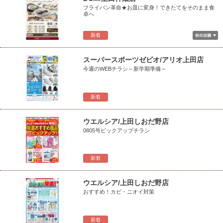
フライパン革命★お皿に変身！できたてをそのまま食
卓へ
新着
スーパースポーツゼビオ/アリオ上田店
今週のWEBチラシ～新学期準備～
新着
ウエルシア/上田しおだ野店
0805号ピックアップチラシ
新着
ウエルシア/上田しおだ野店
おすすめ！カビ・ニオイ対策
新着