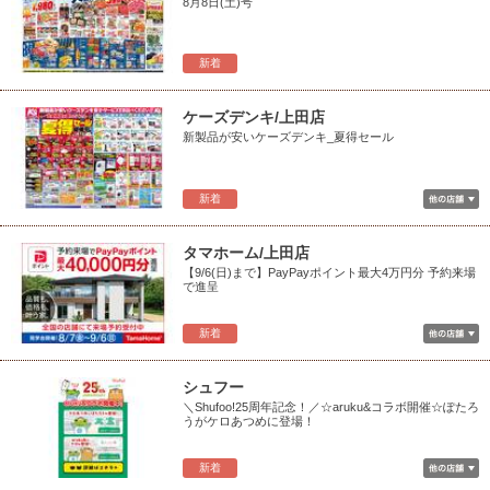
8月8日(土)号
新着
ケーズデンキ/上田店
新製品が安いケーズデンキ_夏得セール
新着
タマホーム/上田店
【9/6(日)まで】PayPayポイント最大4万円分 予約来場
で進呈
新着
シュフー
＼Shufoo!25周年記念！／☆aruku&コラボ開催☆ぽたろ
うがケロあつめに登場！
新着