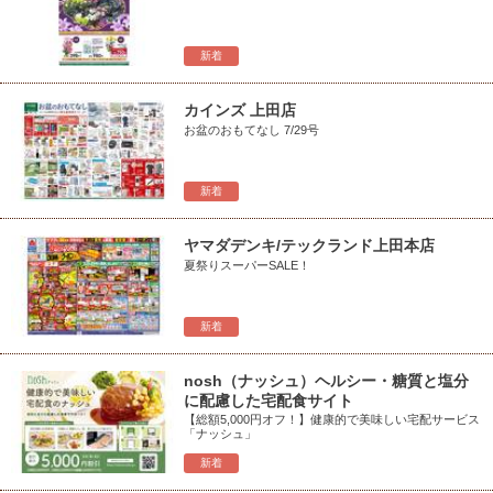
新着
カインズ 上田店
お盆のおもてなし 7/29号
新着
ヤマダデンキ/テックランド上田本店
夏祭りスーパーSALE！
新着
nosh（ナッシュ）ヘルシー・糖質と塩分
に配慮した宅配食サイト
【総額5,000円オフ！】健康的で美味しい宅配サービス
「ナッシュ」
新着