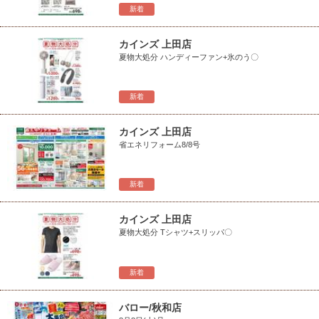
新着
カインズ 上田店
夏物大処分 ハンディーファン+氷のう〇
新着
カインズ 上田店
省エネリフォーム8/8号
新着
カインズ 上田店
夏物大処分 Tシャツ+スリッパ〇
新着
バロー/秋和店