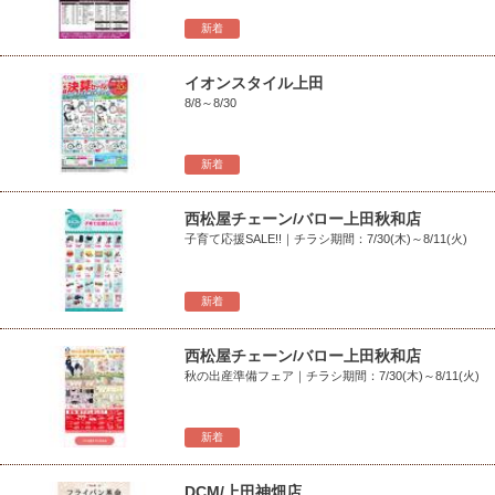
新着
イオンスタイル上田
8/8～8/30
新着
西松屋チェーン/バロー上田秋和店
子育て応援SALE!!｜チラシ期間：7/30(木)～8/11(火)
新着
西松屋チェーン/バロー上田秋和店
秋の出産準備フェア｜チラシ期間：7/30(木)～8/11(火)
新着
DCM/上田神畑店