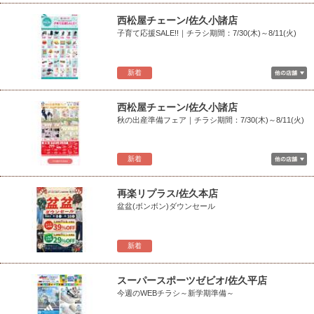
西松屋チェーン/佐久小諸店
子育て応援SALE!!｜チラシ期間：7/30(木)～8/11(火)
新着
西松屋チェーン/佐久小諸店
秋の出産準備フェア｜チラシ期間：7/30(木)～8/11(火)
新着
再楽リプラス/佐久本店
盆盆(ボンボン)ダウンセール
新着
スーパースポーツゼビオ/佐久平店
今週のWEBチラシ～新学期準備～