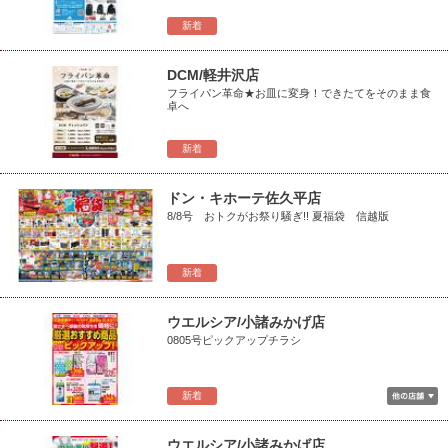
新着
DCM/軽井沢店
フライパン革命★お皿に変身！できたてをそのまま食
卓へ
新着
ドン・キホーテ佐久平店
8/8号 おトクがお祭り騒ぎ!! 夏福袋 信越版
新着
ウエルシア/小諸みかげ店
0805号ピックアップチラシ
新着
ウエルシア/小諸みかげ店