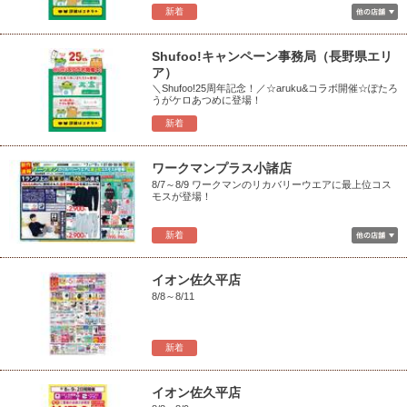
新着
Shufoo!キャンペーン事務局（長野県エリ
ア）
＼Shufoo!25周年記念！／☆aruku&コラボ開催☆ぽたろ
うがケロあつめに登場！
新着
ワークマンプラス小諸店
8/7～8/9 ワークマンのリカバリーウエアに最上位コス
モスが登場！
新着
イオン佐久平店
8/8～8/11
新着
イオン佐久平店