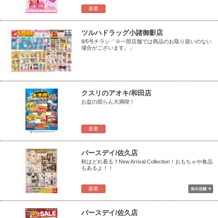
新着
ツルハドラッグ小諸御影店
8/5号チラシ「※一部店舗では商品のお取り扱いのない
場合がございます。」
クスリのアオキ/和田店
お盆の団らん大満喫！
新着
バースデイ/佐久店
秋はどれ着る？New Arrival Collection！おもちゃや食品
もあるよ！！
新着
バースデイ/佐久店