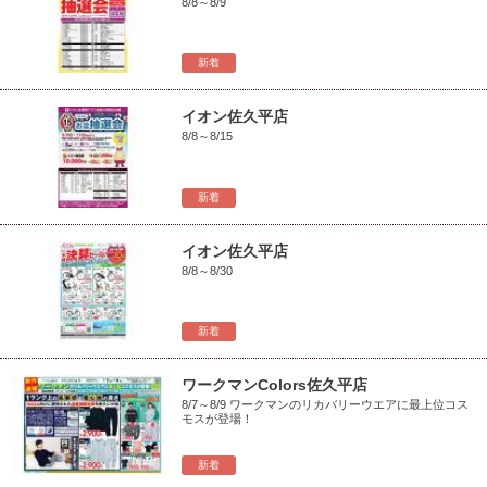
8/8～8/9
新着
イオン佐久平店
8/8～8/15
新着
イオン佐久平店
8/8～8/30
新着
ワークマンColors佐久平店
8/7～8/9 ワークマンのリカバリーウエアに最上位コス
モスが登場！
新着