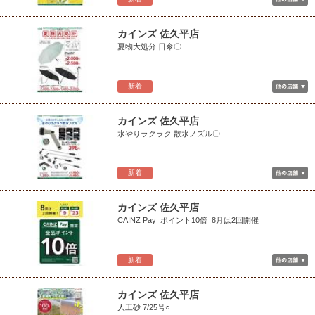
カインズ 佐久平店
夏物大処分 日傘〇
新着
カインズ 佐久平店
水やりラクラク 散水ノズル〇
新着
カインズ 佐久平店
CAINZ Pay_ポイント10倍_8月は2回開催
新着
カインズ 佐久平店
人工砂 7/25号○