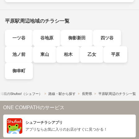
平原駅周辺地域のチラシ一覧
一ツ谷
谷地原
御影新田
四ツ谷
池ノ前
東山
柏木
乙女
平原
御幸町
載の​Shufoo!​（シュフー）
路線・駅から探す
長野県
平原駅周辺のチラシ一覧
ONE COMPATHのサービス
シュフーチラシアプリ
アプリならお気に入りのお店がすぐに見つかる！