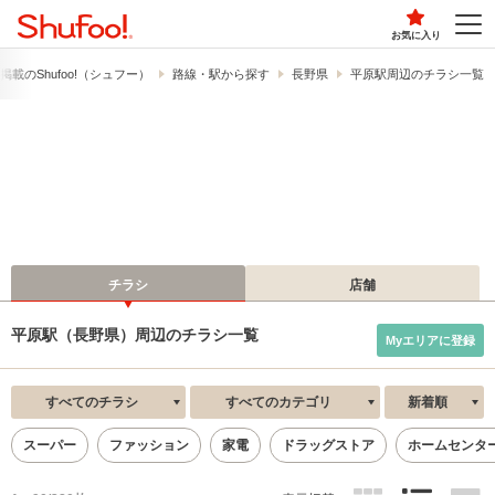
お気に入り
載の​Shufoo!​（シュフー）
路線・駅から探す
長野県
平原駅周辺のチラシ一覧
チラシ
店舗
平原駅（長野県）周辺のチラシ一覧
Myエリアに登録
すべてのチラシ
すべてのカテゴリ
新着順
スーパー
ファッション
家電
ドラッグストア
ホームセンタ