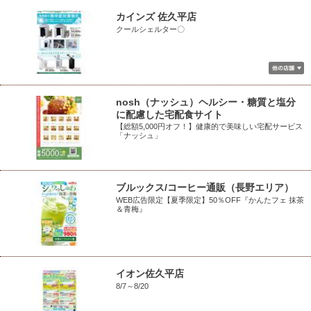
カインズ 佐久平店
クールシェルター〇
nosh（ナッシュ）ヘルシー・糖質と塩分
に配慮した宅配食サイト
【総額5,000円オフ！】健康的で美味しい宅配サービス
「ナッシュ」
ブルックス/コーヒー通販（長野エリア）
WEB広告限定【夏季限定】50％OFF『かんたフェ 抹茶
＆青梅』
イオン佐久平店
8/7～8/20