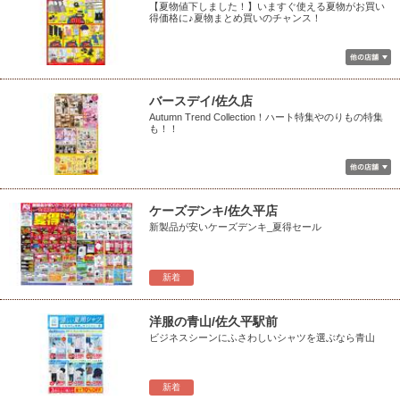
【夏物値下しました！】いますぐ使える夏物がお買い
得価格に♪夏物まとめ買いのチャンス！
バースデイ/佐久店
Autumn Trend Collection！ハート特集やのりもの特集
も！！
ケーズデンキ/佐久平店
新製品が安いケーズデンキ_夏得セール
新着
洋服の青山/佐久平駅前
ビジネスシーンにふさわしいシャツを選ぶなら青山
新着