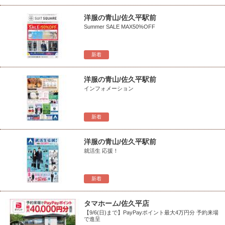
洋服の青山/佐久平駅前
Summer SALE MAX50%OFF
新着
洋服の青山/佐久平駅前
インフォメーション
新着
洋服の青山/佐久平駅前
就活生 応援！
新着
タマホーム/佐久平店
【9/6(日)まで】PayPayポイント最大4万円分 予約来場
で進呈