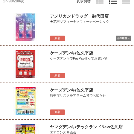
1〜90/280枚
表示切替
アメリカンドラッグ 御代田店
★花王ソフィーナソフィーナベーシック
新着
ケーズデンキ/佐久平店
ケーズデンキでPayPay使ってお買い物！
新着
ケーズデンキ/佐久平店
熱中症リスクをアラーム音でお知らせ
新着
ヤマダデンキ/テックランドNew佐久店
エアコン大商談会