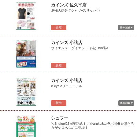
カインズ 佐久平店
夏物大処分 Tシャツ+スリッパ〇
新着
カインズ 小諸店
サイエンス・ダイエット（猫）8/8号○
新着
カインズ 小諸店
e-cycleリニューアル
新着
シュフー
＼Shufoo!25周年記念！／☆aruku&コラボ開催☆ぽたろ
うがケロあつめに登場！