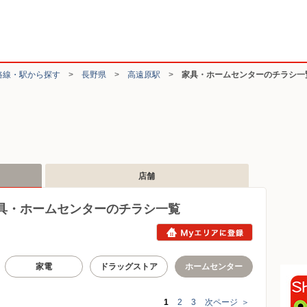
路線・駅から探す
>
長野県
>
高遠原駅
>
家具・ホームセンターのチラシ一
店舗
具・ホームセンターのチラシ一覧
家電
ドラッグストア
ホームセンター
1
2
3
次ページ
＞