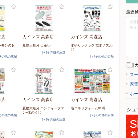
最近
最近
あり
森店
カインズ 高森店
カインズ 高森店
レモンのお
夏物大処分 日傘〇
水やりラクラク 散水ノズル
〇
[＋]その他の店舗
]その他の店舗
[＋]その他の店舗
ス
家
ホ
森店
カインズ 高森店
カインズ 高森店
夏物大処分 ハンディーファ
省エネリフォーム8/8号
シュ
ン+氷のう〇
]その他の店舗
[＋]その他の店舗
[＋]その他の店舗