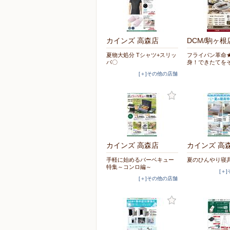
カインズ 高森店
DCM/駒ヶ根
夏物大処分 Tシャツ+スリッ
フライパン革命
パ〇
身！できたてを
[＋]その他の店舗
カインズ 高森店
カインズ 高
手軽に始めるバーベキュー
夏のひんやり寝
特集～コンロ編～
[＋
[＋]その他の店舗