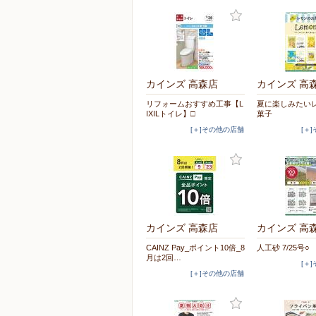
カインズ 高森店
カインズ 高
リフォームおすすめ工事【L
夏に楽しみたい
IXILトイレ】□
菓子
[＋]その他の店舗
[＋
カインズ 高森店
カインズ 高
CAINZ Pay_ポイント10倍_8
人工砂 7/25号○
月は2回…
[＋
[＋]その他の店舗