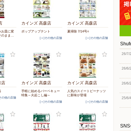
店
カインズ 高森店
カインズ 高森店
★お皿に変
ポップアップテント
夏掃除 7/14号○
そのまま…
[＋]その他の店舗
[＋]その他の店舗
Shu
26/7/
26/6/
森店
カインズ 高森店
カインズ 高森店
26/6/
具
手軽に始めるバーベキュー
人気のスイートピーナッツ
特集～火起こし編～
に新味が登場
25/6/
]その他の店舗
[＋]その他の店舗
[＋]その他の店舗
SN