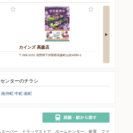
カインズ 高森店
〒399-3101 長野県下伊那郡高森町山吹4080-1
ムセンターのチラシ
町
南仲町
中町
南町
県からスーパー、ドラッグストア、ホームセンター、家電、ファ