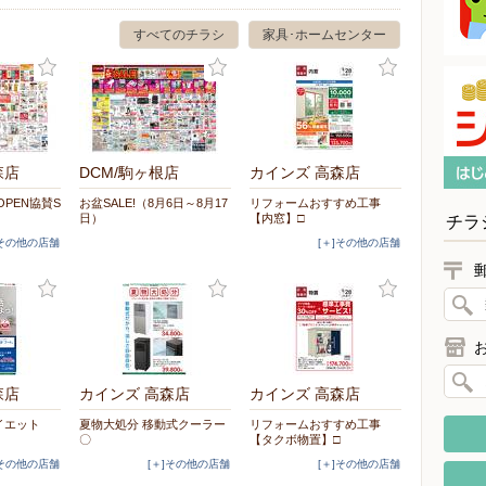
すべてのチラシ
家具･ホームセンター
森店
DCM/駒ヶ根店
カインズ 高森店
PEN協賛S
お盆SALE!（8月6日～8月17
リフォームおすすめ工事
日）
【内窓】□
チラ
]その他の店舗
[＋]その他の店舗
森店
カインズ 高森店
カインズ 高森店
イエット
夏物大処分 移動式クーラー
リフォームおすすめ工事
〇
【タクボ物置】□
]その他の店舗
[＋]その他の店舗
[＋]その他の店舗