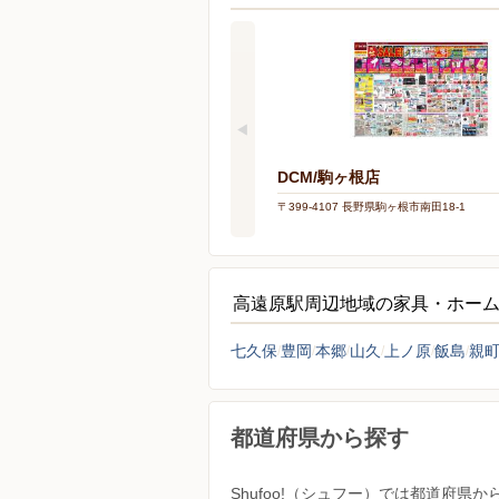
DCM/駒ヶ根店
〒399-4107 長野県駒ヶ根市南田18-1
高遠原駅周辺地域の家具・ホー
七久保
豊岡
本郷
山久
上ノ原
飯島
親
都道府県から探す
Shufoo!（シュフー）では都道府