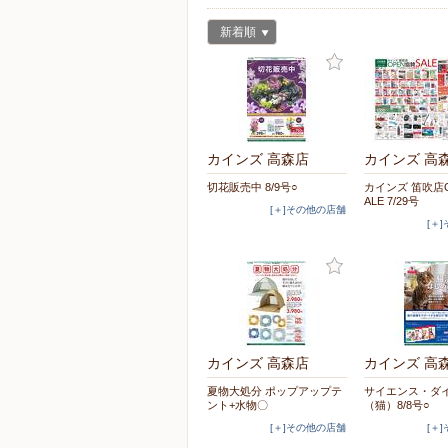
新着順
カインズ 高森店
カインズ 高
切花販売中 8/9号○
カインズ 笛吹店O
ALE 7/29号
[＋]その他の店舗
[＋
カインズ 高森店
カインズ 高
夏物大処分 ポップアップテ
サイエンス・ダ
ント+水物〇
（猫）8/8号○
[＋]その他の店舗
[＋