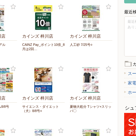
最近
最近
あり
川店
カインズ 梓川店
カインズ 梓川店
ーアル
CAINZ Pay_ポイント10倍_8
人工砂 7/25号○
月は2回…
ス
家
ホ
川店
カインズ 梓川店
カインズ 梓川店
8/8号
サイエンス・ダイエット
夏物大処分 Tシャツ+スリッ
シュ
（犬）8/8号○
パ〇