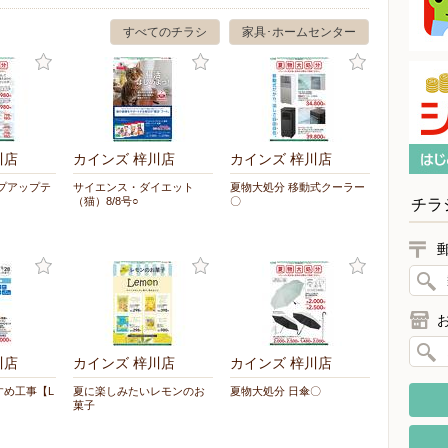
すべてのチラシ
家具･ホームセンター
川店
カインズ 梓川店
カインズ 梓川店
プアップテ
サイエンス・ダイエット
夏物大処分 移動式クーラー
（猫）8/8号○
〇
チラ
川店
カインズ 梓川店
カインズ 梓川店
すめ工事【L
夏に楽しみたいレモンのお
夏物大処分 日傘〇
菓子