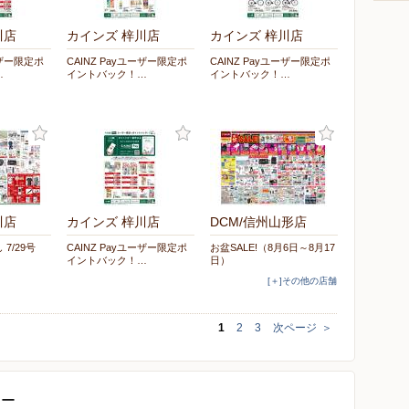
川店
カインズ 梓川店
カインズ 梓川店
ーザー限定ポ
CAINZ Payユーザー限定ポ
CAINZ Payユーザー限定ポ
…
イントバック！…
イントバック！…
川店
カインズ 梓川店
DCM/信州山形店
7/29号
CAINZ Payユーザー限定ポ
お盆SALE!（8月6日～8月17
イントバック！…
日）
[＋]その他の店舗
1
2
3
次ページ
＞
ター