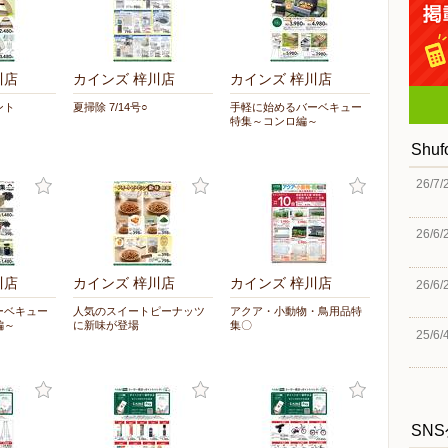
川店
カインズ 梓川店
カインズ 梓川店
ント
夏掃除 7/14号○
手軽に始めるバーベキュー
特集～コンロ編～
Shu
26/7/
26/6/
川店
カインズ 梓川店
カインズ 梓川店
26/6/
ーベキュー
人気のスイートピーナッツ
アクア・小動物・鳥用品特
編～
に新味が登場
集〇
25/6/
SN