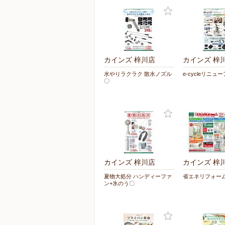
カインズ 梓川店
カインズ 梓
水やりラクラク 散水ノズル
e-cycleリニュ
〇
カインズ 梓川店
カインズ 梓
夏物大処分 ハンディーファ
省エネリフォーム
ン+氷のう〇