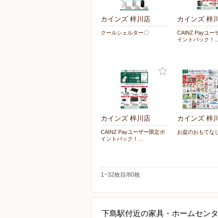
カインズ 梓川店
カインズ 梓
クールシェルター〇
CAINZ Payユ
イントバック！
カインズ 梓川店
カインズ 梓
CAINZ Payユーザー限定ポ
お盆のおもてなし 
イントバック！…
1~32枚目/80枚
下島駅付近の家具・ホームセン