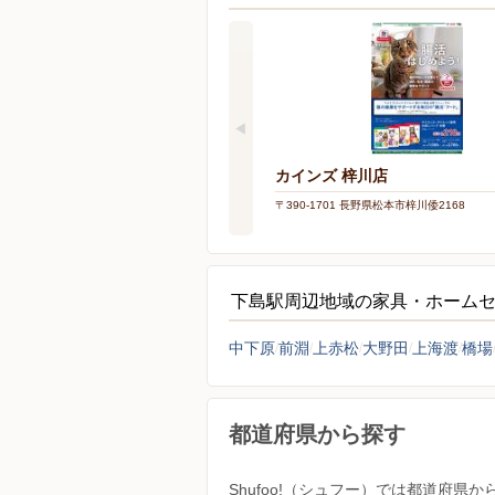
カインズ 梓川店
〒390-1701 長野県松本市梓川倭2168
下島駅周辺地域の家具・ホーム
中下原
前淵
上赤松
大野田
上海渡
橋場
都道府県から探す
Shufoo!（シュフー）では都道府