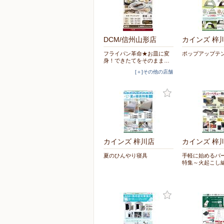
DCM/信州山形店
カインズ 梓
フライパン革命★お皿に変
ポップアップテ
身！できたてをそのまま…
[＋]その他の店舗
カインズ 梓川店
カインズ 梓
夏のひんやり寝具
手軽に始めるバ
特集～火起こし