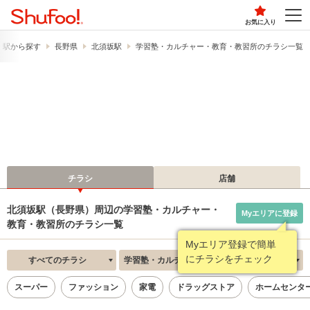
お気に入り
・駅から探す
長野県
北須坂駅
学習塾・カルチャー・教育・教習所のチラシ一覧
チラシ
店舗
北須坂駅（長野県）周辺の学習塾・カルチャー・
Myエリアに登録
教育・教習所のチラシ一覧
Myエリア登録で簡単
にチラシをチェック
すべてのチラシ
学習塾・カルチャー・教育・教習所
新着順
スーパー
ファッション
家電
ドラッグストア
ホームセンタ