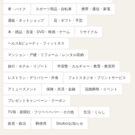
車・バイク
スポーツ用品・自転車
携帯・通信・家電
通販・ネットショップ
花・ギフト・手芸
本・雑誌・音楽・DVD・映画・ゲーム
リサイクル
ヘルス&ビューティ・フィットネス
マンション・戸建・リフォーム・レンタル収納
旅行・ホテル・リゾート
学習塾・カルチャー・教育・教習所
レストラン・デリバリー・外食
フォトスタジオ・プリントサービス
アミューズメント
保険・共済・金融
冠婚葬祭・イベント
プレゼントキャンペーン・クーポン
TV局・新聞社・フリーペーパー・その他
生活・くらし
政党・政治
郵便局
Shufoo!お知らせ