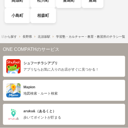
高畑町
松川町
豊島町
豊島
小島町
相森町
・駅から探す
長野県
北須坂駅
学習塾・カルチャー・教育・教習所のチラシ一覧
ONE COMPATHのサービス
シュフーチラシアプリ
アプリならお気に入りのお店がすぐに見つかる！
Mapion
地図検索・ルート検索
aruku&（あるくと）
歩いてポイントが貯まる