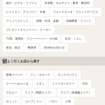
旅行・ホテル・リゾート
学習塾・カルチャー・教育・教習所
レストラン・デリバリー・外食
フォトスタジオ・プリントサービス
アミューズメント
保険・共済・金融
冠婚葬祭・イベント
プレゼントキャンペーン・クーポン
TV局・新聞社・フリーペーパー・その他
生活・くらし
政党・政治
郵便局
Shufoo!お知らせ
よく行くお店から探す
業務スーパー
ドン・キホーテ
マックスバリュ
スーパーみらべる
イオン
イトーヨーカドー
万代
マルエツ
ライフ（関西エリア）
ライフ（首都圏エリア）
サミット
コープこうべ
バロー
三和