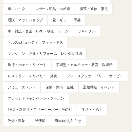
車・バイク
スポーツ用品・自転車
携帯・通信・家電
通販・ネットショップ
花・ギフト・手芸
本・雑誌・音楽・DVD・映画・ゲーム
リサイクル
ヘルス&ビューティ・フィットネス
マンション・戸建・リフォーム・レンタル収納
旅行・ホテル・リゾート
学習塾・カルチャー・教育・教習所
レストラン・デリバリー・外食
フォトスタジオ・プリントサービス
アミューズメント
保険・共済・金融
冠婚葬祭・イベント
プレゼントキャンペーン・クーポン
TV局・新聞社・フリーペーパー・その他
生活・くらし
政党・政治
郵便局
Shufoo!お知らせ