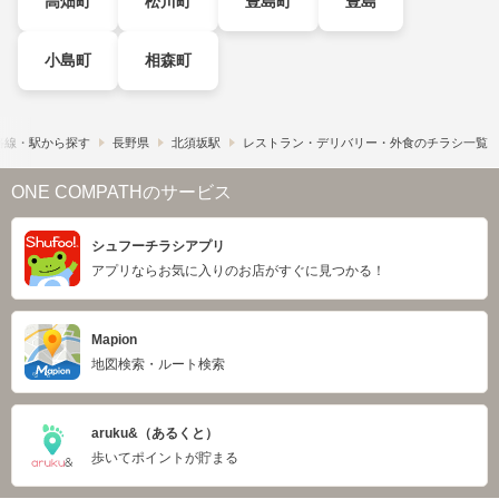
高畑町
松川町
豊島町
豊島
小島町
相森町
路線・駅から探す
長野県
北須坂駅
レストラン・デリバリー・外食のチラシ一覧
ONE COMPATHのサービス
シュフーチラシアプリ
アプリならお気に入りのお店がすぐに見つかる！
Mapion
地図検索・ルート検索
aruku&（あるくと）
歩いてポイントが貯まる