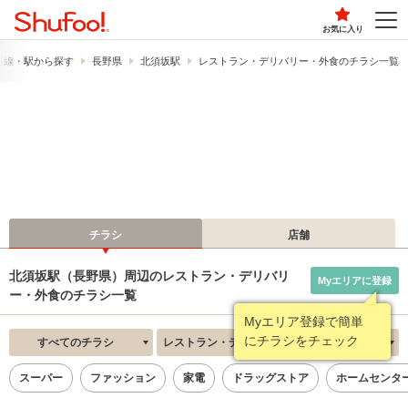
お気に入り
路線・駅から探す
長野県
北須坂駅
レストラン・デリバリー・外食のチラシ一覧
チラシ
店舗
北須坂駅（長野県）周辺のレストラン・デリバリ
Myエリアに登録
ー・外食のチラシ一覧
Myエリア登録で簡単
にチラシをチェック
すべてのチラシ
レストラン・デリバリー・外食
新着順
スーパー
ファッション
家電
ドラッグストア
ホームセンタ