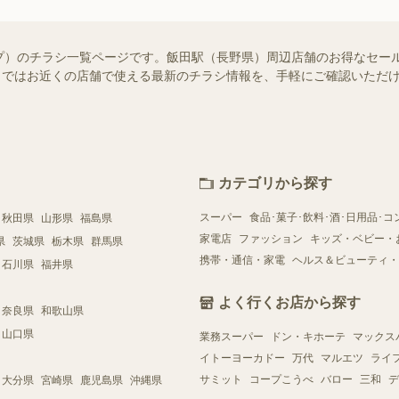
プ）のチラシ一覧ページです。飯田駅（長野県）周辺店舗のお得なセー
ュフー）ではお近くの店舗で使える最新のチラシ情報を、手軽にご確認いた
カテゴリから探す
スーパー
食品･菓子･飲料･酒･日用品･コ
秋田県
山形県
福島県
家電店
ファッション
キッズ・ベビー・
県
茨城県
栃木県
群馬県
携帯・通信・家電
ヘルス＆ビューティ・
石川県
福井県
よく行くお店から探す
奈良県
和歌山県
山口県
業務スーパー
ドン・キホーテ
マックス
イトーヨーカドー
万代
マルエツ
ライ
サミット
コープこうべ
バロー
三和
デ
大分県
宮崎県
鹿児島県
沖縄県