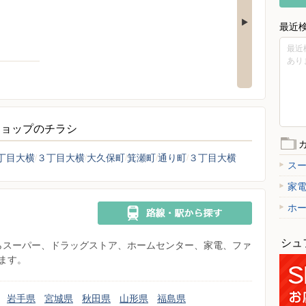
最近
最近
あり
ショップのチラシ
丁目大横
３丁目大横
大久保町
箕瀬町
通り町
３丁目大横
ス
家
ホ
シュ
県からスーパー、ドラッグストア、ホームセンター、家電、ファ
ます。
岩手県
宮城県
秋田県
山形県
福島県