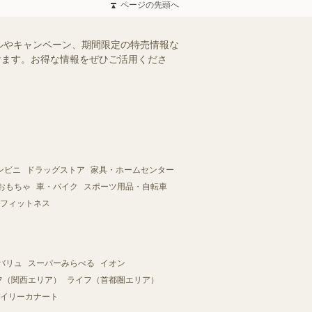
ページの先頭へ
ルやキャンペーン、期間限定の特売情報な
だけます。お得な情報をぜひご活用くださ
ンビニ
ドラッグストア
家具・ホームセンター
おもちゃ
車・バイク
スポーツ用品・自転車
フィットネス
バリュ
スーパーみらべる
イオン
フ（関西エリア）
ライフ（首都圏エリア）
イリーカナート