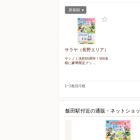
新着順
サラヤ（長野エリア）
ヤシノミ洗剤55周年！550名
様に豪華限定グッ…
1~1枚目/1枚
飯田駅付近の通販・ネットショ