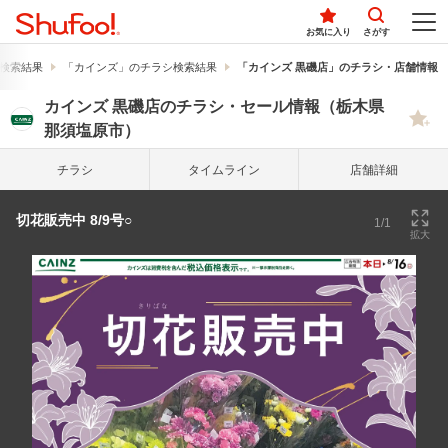
お気に入り
さがす
検索結果
「カインズ」のチラシ検索結果
「カインズ 黒磯店」のチラシ・店舗情報
カインズ 黒磯店のチラシ・セール情報（栃木県
那須塩原市）
チラシ
タイム
ライン
店舗詳細
切花販売中 8/9号○
1/1
拡大