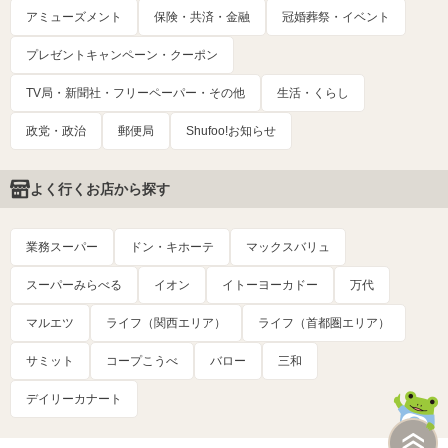
アミューズメント
保険・共済・金融
冠婚葬祭・イベント
プレゼントキャンペーン・クーポン
TV局・新聞社・フリーペーパー・その他
生活・くらし
政党・政治
郵便局
Shufoo!お知らせ
よく行くお店から探す
業務スーパー
ドン・キホーテ
マックスバリュ
スーパーみらべる
イオン
イトーヨーカドー
万代
マルエツ
ライフ（関西エリア）
ライフ（首都圏エリア）
サミット
コープこうべ
バロー
三和
デイリーカナート