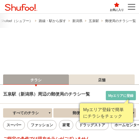
お気に入り
hufoo!​（シュフー）
路線・駅から探す
新潟県
五泉駅
郵便局のチラシ一覧
チラシ
店舗
五泉駅（新潟県）周辺の郵便局のチラシ一覧
Myエリアに登録
Myエリア登録で簡単
すべてのチラシ
郵便局
新着順
にチラシをチェック
スーパー
ファッション
家電
ドラッグストア
ホームセンタ
ご指定の条件では現在チラシがございません。