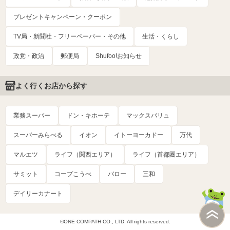
プレゼントキャンペーン・クーポン
TV局・新聞社・フリーペーパー・その他
生活・くらし
政党・政治
郵便局
Shufoo!お知らせ
よく行くお店から探す
業務スーパー
ドン・キホーテ
マックスバリュ
スーパーみらべる
イオン
イトーヨーカドー
万代
マルエツ
ライフ（関西エリア）
ライフ（首都圏エリア）
サミット
コープこうべ
バロー
三和
デイリーカナート
©ONE COMPATH CO., LTD. All rights reserved.