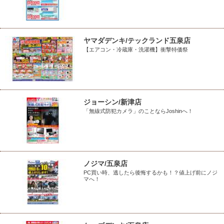
ヤマダデンキ/テックランド五泉店
【エアコン・冷蔵庫・洗濯機】衝撃特価祭
ジョーシン/新津店
「無線式防犯カメラ」のことならJoshinへ！
ノジマ/五泉店
PC買い時、逃したら後悔するかも！？値上げ前にノジ
マへ！