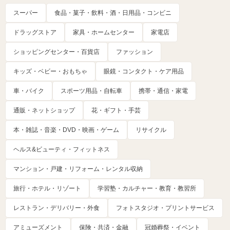
スーパー
食品・菓子・飲料・酒・日用品・コンビニ
ドラッグストア
家具・ホームセンター
家電店
ショッピングセンター・百貨店
ファッション
キッズ・ベビー・おもちゃ
眼鏡・コンタクト・ケア用品
車・バイク
スポーツ用品・自転車
携帯・通信・家電
通販・ネットショップ
花・ギフト・手芸
本・雑誌・音楽・DVD・映画・ゲーム
リサイクル
ヘルス&ビューティ・フィットネス
マンション・戸建・リフォーム・レンタル収納
旅行・ホテル・リゾート
学習塾・カルチャー・教育・教習所
レストラン・デリバリー・外食
フォトスタジオ・プリントサービス
アミューズメント
保険・共済・金融
冠婚葬祭・イベント