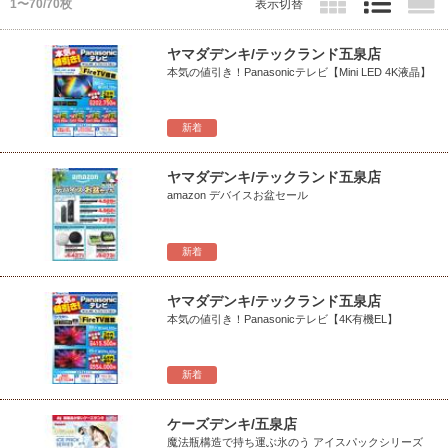
1〜70/70枚
表示切替
ヤマダデンキ/テックランド五泉店
本気の値引き！Panasonicテレビ【Mini LED 4K液晶】
新着
ヤマダデンキ/テックランド五泉店
amazon デバイスお盆セール
新着
ヤマダデンキ/テックランド五泉店
本気の値引き！Panasonicテレビ【4K有機EL】
新着
ケーズデンキ/五泉店
魔法瓶構造で持ち運ぶ氷のう アイスパックシリーズ