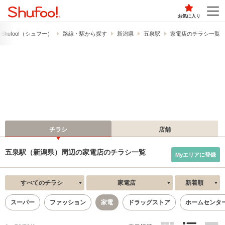
お気に入り
hufoo!​（シュフー）
路線・駅から探す
新潟県
五泉駅
家電店のチラシ一覧
チラシ
店舗
五泉駅（新潟県）周辺の家電店のチラシ一覧
Myエリアに登録
すべてのチラシ
家電店
新着順
スーパー
ファッション
家電
ドラッグストア
ホームセンタ