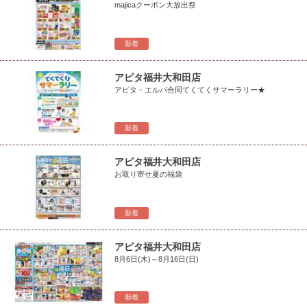
majicaクーポン大放出祭
新着
アピタ福井大和田店
アピタ・エルパ合同てくてくサマーラリー★
新着
アピタ福井大和田店
お取り寄せ夏の福袋
新着
アピタ福井大和田店
8月6日(木)～8月16日(日)
新着