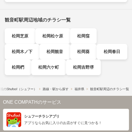
観音町駅周辺地域のチラシ一覧
松岡芝原
松岡松ケ原
松岡窪
松岡木ノ下
松岡観音
松岡葵
松岡春日
松岡椚
松岡六ケ町
松岡吉野堺
の​Shufoo!​（シュフー）
路線・駅から探す
福井県
観音町駅周辺のチラシ一覧
ONE COMPATHのサービス
シュフーチラシアプリ
アプリならお気に入りのお店がすぐに見つかる！