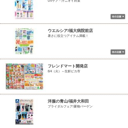
UVケア・汗ニオイ対策
ウエルシア/福大病院前店
暑さに役立つアイテム満載！
フレンドマート開発店
8/4（火）～生鮮ピカ市
洋服の青山/福井大和田
ブライダルフェア/夏物バーゲン