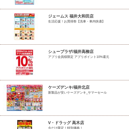
ジェームス 福井大和田店
生活応援！お買得祭【洗車・車内快適】
シュープラザ/福井高柳店
アプリ会員様限定 アプリポイント10%還元
ケーズデンキ/福井北店
新製品が安いケーズデンキ_サマーセール
V・ドラッグ 高木店
今だけ限定！特別価格！