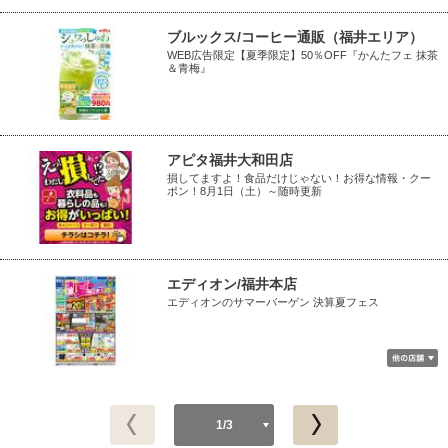
ブルックス/コーヒー通販（福井エリア）
WEB広告限定【夏季限定】50％OFF『かんたフェ 抹茶
＆青梅』
アピタ福井大和田店
損してますよ！食品だけじゃない！お得な情報・クー
ポン！8月1日（土）～随時更新
エディオン/福井本店
エディオンのサマーバーゲン 決算夏フェス
1/3