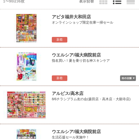
1〜90/236枚
表示切替
アピタ福井大和田店
オンラインショップ限定在庫一掃セール
新着
ウエルシア/福大病院前店
指名買い！夏を乗り切る神スキンケア
新着
アルビス/高木店
8/6チラシプラム友の会(森田店・高木店・大願寺店)
ウエルシア/福大病院前店
生活応援セール実施中！