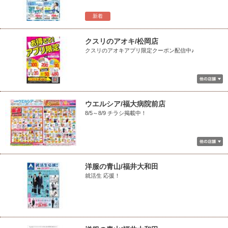
新着
クスリのアオキ/松岡店
クスリのアオキアプリ限定クーポン配信中♪
ウエルシア/福大病院前店
8/5～8/9 チラシ掲載中！
洋服の青山/福井大和田
就活生 応援！