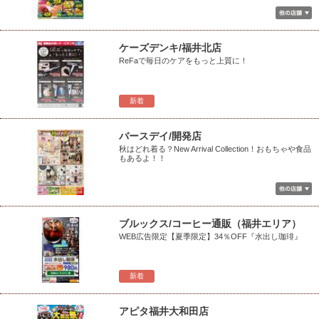
ケーズデンキ/福井北店
ReFaで毎日のケアをもっと上質に！
新着
バースデイ/開発店
秋はどれ着る？New Arrival Collection！おもちゃや食品
もあるよ！！
ブルックス/コーヒー通販（福井エリア）
WEB広告限定【夏季限定】34％OFF『水出し珈琲』
新着
アピタ福井大和田店