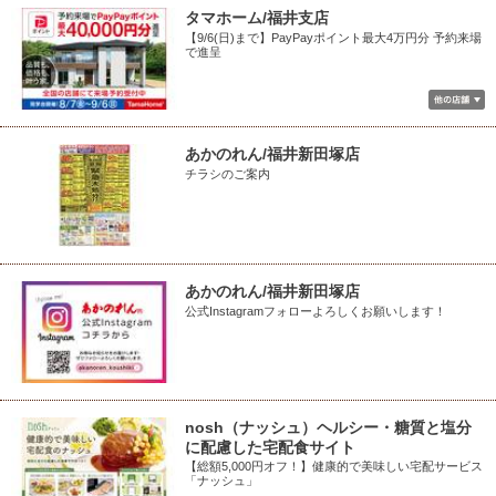
タマホーム/福井支店
【9/6(日)まで】PayPayポイント最大4万円分 予約来場
で進呈
あかのれん/福井新田塚店
チラシのご案内
あかのれん/福井新田塚店
公式Instagramフォローよろしくお願いします！
nosh（ナッシュ）ヘルシー・糖質と塩分
に配慮した宅配食サイト
【総額5,000円オフ！】健康的で美味しい宅配サービス
「ナッシュ」