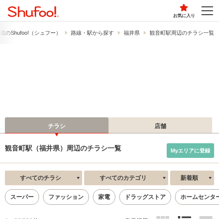
お気に入り
の​Shufoo!​（シュフー）
路線・駅から探す
福井県
観音町駅周辺のチラシ一覧
チラシ
店舗
観音町駅（福井県）周辺のチラシ一覧
Myエリアに登録
すべてのチラシ
すべてのカテゴリ
新着順
スーパー
ファッション
家電
ドラッグストア
ホームセンタ