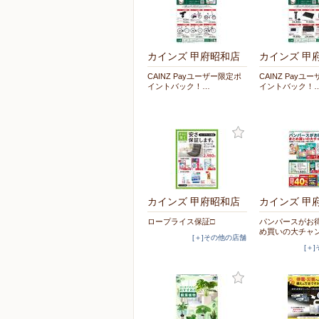
カインズ 甲府昭和店
カインズ 甲
CAINZ Payユーザー限定ポ
CAINZ Payユ
イントバック！…
イントバック！
カインズ 甲府昭和店
カインズ 甲
ロープライス保証□
パンパースがお
め買いの大チャ
[＋]その他の店舗
[＋