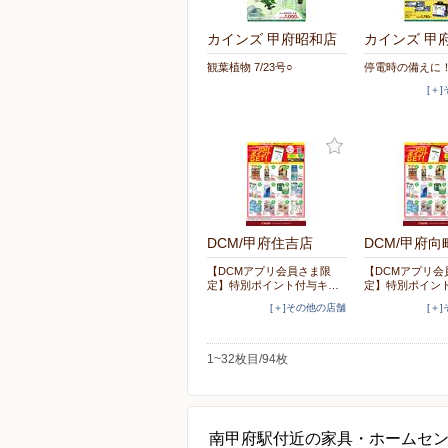
カインズ 甲府昭和店
カインズ 甲
観葉植物 7/23号○
停電時の備えに！ 
[＋
DCM/甲府住吉店
DCM/甲府向
【DCMアプリ会員さま限
【DCMアプリ会
定】特別ポイント付与キ…
定】特別ポイン
[＋]その他の店舗
[＋
1~32枚目/94枚
南甲府駅付近の家具・ホームセ