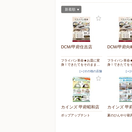
新着順
DCM/甲府住吉店
DCM/甲府向
フライパン革命★お皿に変
フライパン革命
身！できたてをそのまま…
身！できたてを
[＋]その他の店舗
[＋
カインズ 甲府昭和店
カインズ 甲
ポップアップテント
夏のひんやり寝