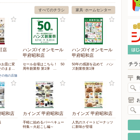
すべてのチラシ
家具･ホームセンター
町店
ハンズ/イオンモール
ハンズ/イオンモール
甲府昭和店
甲府昭和店
チラ
★お皿に変
セール会場はこちら！ 50
50年の感謝を込めて ハン
そのまま…
周年創業祭 第1弾 …
ズ創業祭第1弾
]その他の店舗
府昭和店
カインズ 甲府昭和店
カインズ 甲府昭和店
具
手軽に始めるバーベキュー
人気のスイートピーナッツ
特集～火起こし編～
に新味が登場