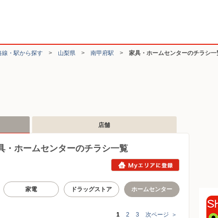
路線・駅から探す
>
山梨県
>
南甲府駅
>
家具・ホームセンターのチラシ一
店舗
具・ホームセンターのチラシ一覧
家電
ドラッグストア
ホームセンター
1
2
3
次ページ
＞