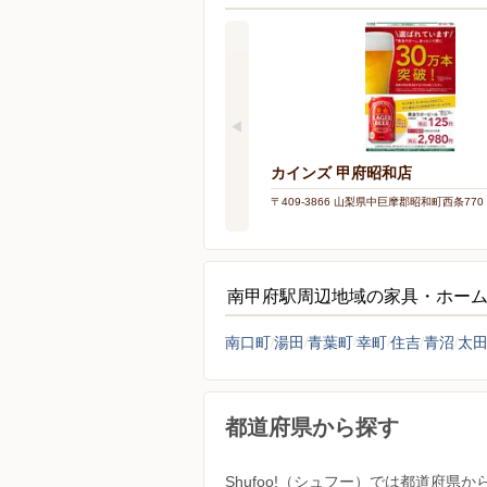
カインズ 甲府昭和店
〒409-3866 山梨県中巨摩郡昭和町西条770
南甲府駅周辺地域の家具・ホー
南口町
湯田
青葉町
幸町
住吉
青沼
太
都道府県から探す
Shufoo!（シュフー）では都道府