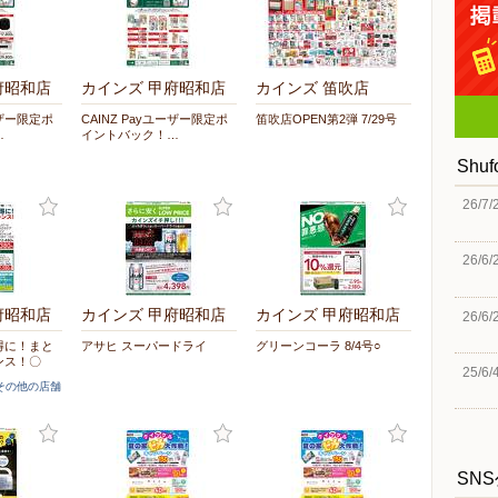
府昭和店
カインズ 甲府昭和店
カインズ 笛吹店
ーザー限定ポ
CAINZ Payユーザー限定ポ
笛吹店OPEN第2弾 7/29号
…
イントバック！…
Shu
26/7/
26/6/
府昭和店
カインズ 甲府昭和店
カインズ 甲府昭和店
26/6/
得に！まと
アサヒ スーパードライ
グリーンコーラ 8/4号○
ンス！〇
25/6/
]その他の店舗
SN