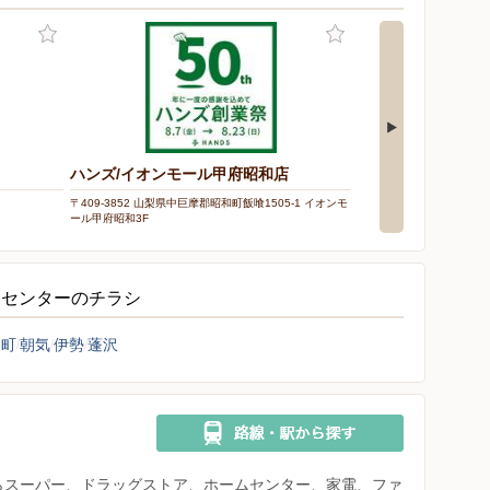
ハンズ/イオンモール甲府昭和店
DCM/甲府住吉店
〒409-3852 山梨県中巨摩郡昭和町飯喰1505-1 イオンモ
〒400-0855 山梨県甲府市
ール甲府昭和3F
ムセンターのチラシ
田町
朝気
伊勢
蓬沢
県からスーパー、ドラッグストア、ホームセンター、家電、ファ