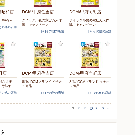
府昭和店
DCM/甲府住吉店
DCM/甲府向町店
8/4号○
クイックル夏の家ピカ大作
クイックル夏の家ピカ大作
戦！キャンペーン
戦！キャンペーン
]その他の店舗
[＋]その他の店舗
[＋]その他の店舗
町店
DCM/甲府住吉店
DCM/甲府向町店
員さま限
8月のDCMブランド イチオ
8月のDCMブランド イチオ
ト付与キ…
シ商品
シ商品
]その他の店舗
[＋]その他の店舗
[＋]その他の店舗
1
2
3
次ページ
＞
ンター