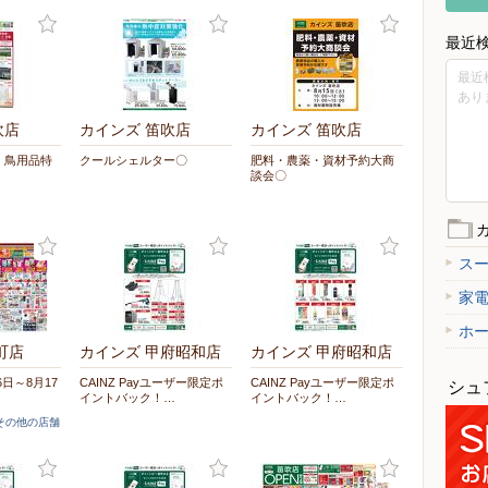
最近
最近
あり
吹店
カインズ 笛吹店
カインズ 笛吹店
・鳥用品特
クールシェルター〇
肥料・農薬・資材予約大商
談会〇
ス
家
ホ
町店
カインズ 甲府昭和店
カインズ 甲府昭和店
6日～8月17
CAINZ Payユーザー限定ポ
CAINZ Payユーザー限定ポ
シュ
イントバック！…
イントバック！…
]その他の店舗