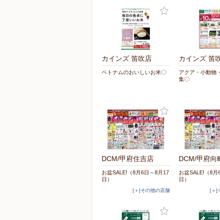
カインズ 笛吹店
カインズ 笛
ベトナムのおいしいお米〇
アクア・小動物
集〇
DCM/甲府住吉店
DCM/甲府向
お盆SALE!（8月6日～8月17
お盆SALE!（8月
日）
日）
[＋]その他の店舗
[＋