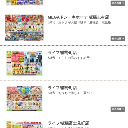
MEGAドン・キホーテ 板橋志村店
8/8号 おトクがお祭り騒ぎ!! 夏福袋 京葉版
ライフ/前野町店
8/8号 くらしの品おすすめ号
ライフ/前野町店
8/8号 おうちで涼しく！夏パ！
ライフ/板橋富士見町店