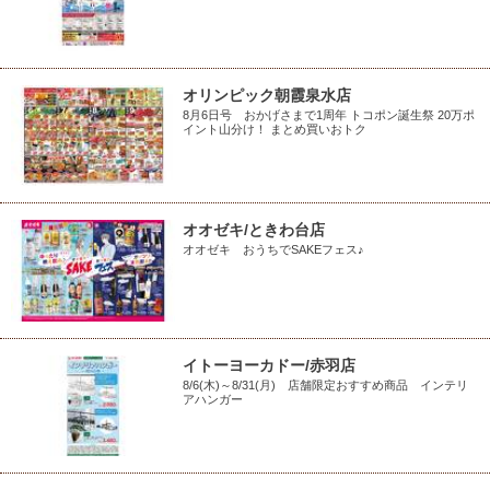
オリンピック朝霞泉水店
8月6日号 おかげさまで1周年 トコポン誕生祭 20万ポ
イント山分け！ まとめ買いおトク
オオゼキ/ときわ台店
オオゼキ おうちでSAKEフェス♪
イトーヨーカドー/赤羽店
8/6(木)～8/31(月) 店舗限定おすすめ商品 インテリ
アハンガー