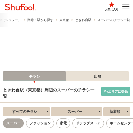
お気に入り
o!​（シュフー）
路線・駅から探す
東京都
ときわ台駅
スーパーのチラシ一覧
チラシ
店舗
ときわ台駅（東京都）周辺のスーパーのチラシ一
Myエリアに登録
覧
すべてのチラシ
スーパー
新着順
スーパー
ファッション
家電
ドラッグストア
ホームセンタ