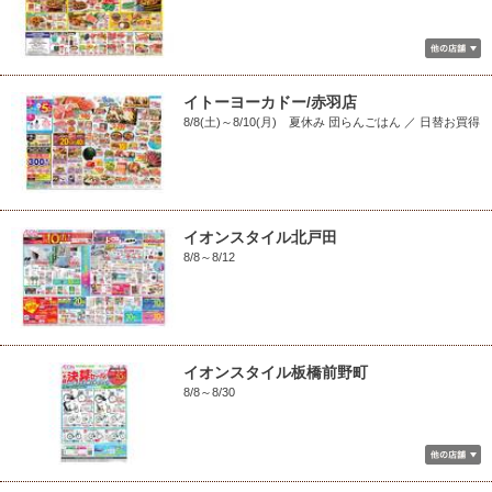
イトーヨーカドー/赤羽店
8/8(土)～8/10(月) 夏休み 団らんごはん ／ 日替お買得
イオンスタイル北戸田
8/8～8/12
イオンスタイル板橋前野町
8/8～8/30