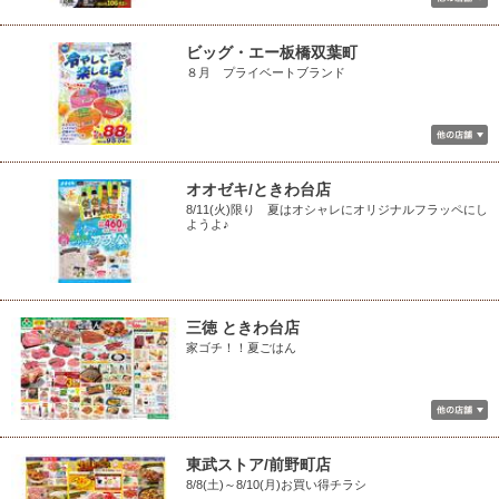
ビッグ・エー板橋双葉町
８月 プライベートブランド
オオゼキ/ときわ台店
8/11(火)限り 夏はオシャレにオリジナルフラッペにし
ようよ♪
三徳 ときわ台店
家ゴチ！！夏ごはん
東武ストア/前野町店
8/8(土)～8/10(月)お買い得チラシ