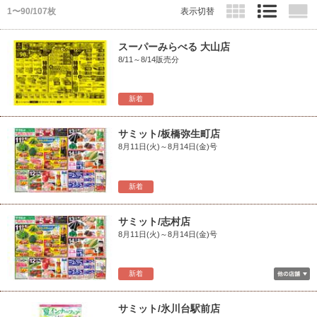
1〜90/107枚
表示切替
スーパーみらべる 大山店
8/11～8/14販売分
新着
サミット/板橋弥生町店
8月11日(火)～8月14日(金)号
新着
サミット/志村店
8月11日(火)～8月14日(金)号
新着
サミット/氷川台駅前店