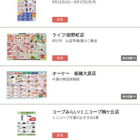
8月11日(火)～8月17日(月)号
新着
ライフ/前野町店
8/11号 お盆準備/夏のご馳走
新着
オーケー 板橋大原店
今週の商品情報紙
コープみらい/ミニコープ桐ケ丘店
ミニコープ今週のおすすめ1番
新着