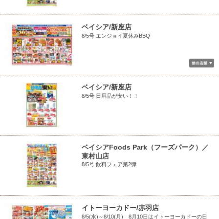
ベイシア/新座店
8/5号 エンジョイ夏休みBBQ
ベイシア/新座店
8/5号 日用品が安い！！
ベイシアFoods Park（フーズパーク）／
東村山店
8/5号 飲料フェア第2弾
イトーヨーカドー/赤羽店
8/5(水)～8/10(月) 8月10日はイトーヨーカドーの日