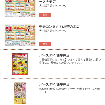
ースナモ店
大生活応援キャンペーン
新着
中央コンタクト/お茶の水店
大生活応援キャンペーン
新着
バースデイ/西平井店
【夏物値下しました！】いますぐ使える夏物がお買い
得価格に♪夏物まとめ買いのチャンス！
バースデイ/西平井店
Autumn Trend Collection！ハート特集やのりもの特集
も！！