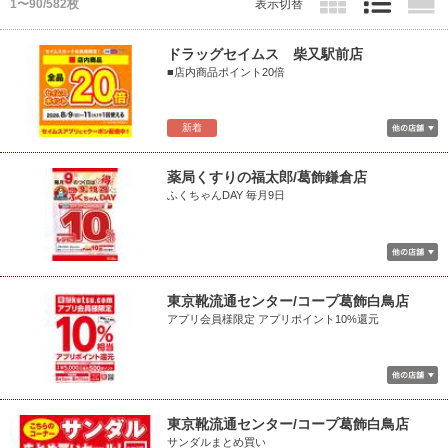
1〜90/582枚
表示切替
ドラッグセイムス 柴又駅前店
■店内商品ポイント20倍
新着
薬局くすりの福太郎/葛飾鎌倉店
ふくちゃんDAY 毎月9日
東京靴流通センター/コープ葛飾白鳥店
アプリ会員様限定 アプリポイント10%還元
東京靴流通センター/コープ葛飾白鳥店
サンダルまとめ買い