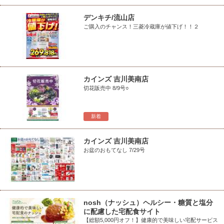
デンキチ/流山店
ご購入のチャンス！三菱冷蔵庫が値下げ！！２
カインズ 吉川美南店
切花販売中 8/9号○
新着
カインズ 吉川美南店
お盆のおもてなし 7/29号
nosh（ナッシュ）ヘルシー・糖質と塩分
に配慮した宅配食サイト
【総額5,000円オフ！】健康的で美味しい宅配サービス