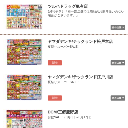
ツルハドラッグ亀有店
8/6号チラシ「※一部店舗では商品のお取り扱いのない
場合がございます。」
ヤマダデンキ/テックランド松戸本店
夏祭りスーパーSALE！
新着
ヤマダデンキ/テックランド江戸川店
夏祭りスーパーSALE！
新着
DCM/三郷鷹野店
お盆SALE!（8月6日～8月17日）