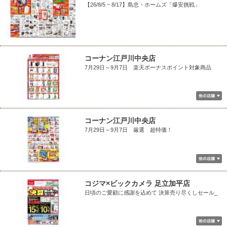
【26/8/5 ~ 8/17】島忠・ホームズ「爆安挑戦」
コーナン江戸川中央店
7月29日～9月7日 楽天ボーナスポイント対象商品
コーナン江戸川中央店
7月29日～9月7日 厳選 超特価！
コジマ×ビックカメラ 足立加平店
日頃のご愛顧に感謝を込めて 決算売り尽くしセール_