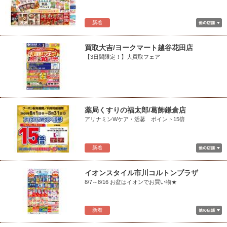
新着
買取大吉/ヨークマート越谷花田店
【3日間限定！】大買取フェア
薬局くすりの福太郎/葛飾鎌倉店
アリナミンWケア・活蔘 ポイント15倍
新着
イオンスタイル市川コルトンプラザ
8/7～8/16 お盆はイオンでお買い物★
新着