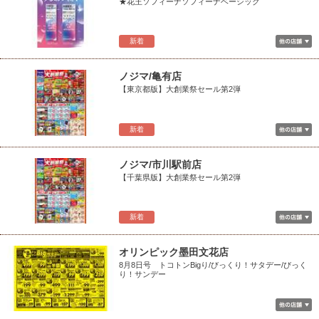
★花王ソフィーナソフィーナベーシック
新着
ノジマ/亀有店
【東京都版】大創業祭セール第2弾
新着
ノジマ/市川駅前店
【千葉県版】大創業祭セール第2弾
新着
オリンピック墨田文花店
8月8日号 トコトンBigり/びっくり！サタデー/びっく
り！サンデー