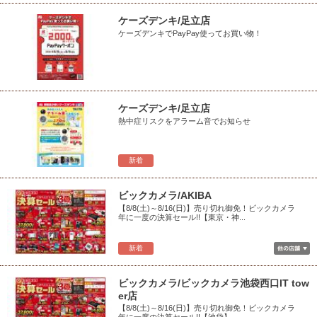
ケーズデンキ/足立店
ケーズデンキでPayPay使ってお買い物！
ケーズデンキ/足立店
熱中症リスクをアラーム音でお知らせ
新着
ビックカメラ/AKIBA
【8/8(土)～8/16(日)】売り切れ御免！ビックカメラ
年に一度の決算セール!!【東京・神...
新着
ビックカメラ/ビックカメラ池袋西口IT tow
er店
【8/8(土)～8/16(日)】売り切れ御免！ビックカメラ
年に一度の決算セール!!【池袋】