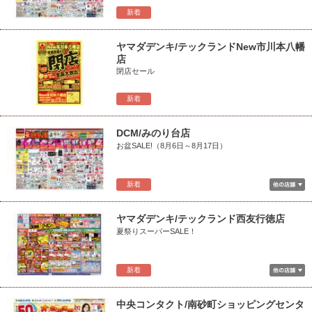
新着
ヤマダデンキ/テックランドNew市川本八幡
店
閉店セール
新着
DCM/みのり台店
お盆SALE!（8月6日～8月17日）
新着
ヤマダデンキ/テックランド西友行徳店
夏祭りスーパーSALE！
新着
中央コンタクト/南砂町ショッピングセンタ