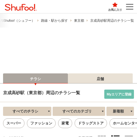
お気に入り
​Shufoo!​（シュフー）
路線・駅から探す
東京都
京成高砂駅周辺のチラシ一覧
チラシ
店舗
京成高砂駅（東京都）周辺のチラシ一覧
Myエリアに登録
すべてのチラシ
すべてのカテゴリ
新着順
スーパー
ファッション
家電
ドラッグストア
ホームセンタ