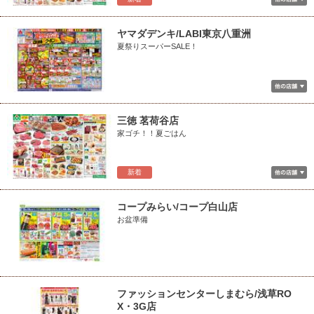
ヤマダデンキ/LABI東京八重洲
夏祭りスーパーSALE！
三徳 茗荷谷店
家ゴチ！！夏ごはん
新着
コープみらい/コープ白山店
お盆準備
ファッションセンターしまむら/浅草RO
X・3G店