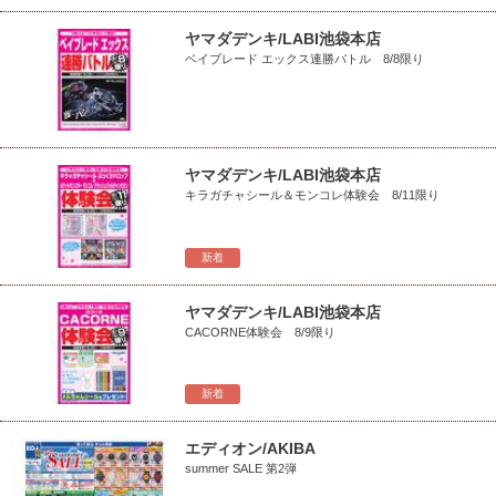
ヤマダデンキ/LABI池袋本店
ベイブレード エックス連勝バトル 8/8限り
ヤマダデンキ/LABI池袋本店
キラガチャシール＆モンコレ体験会 8/11限り
新着
ヤマダデンキ/LABI池袋本店
CACORNE体験会 8/9限り
新着
エディオン/AKIBA
summer SALE 第2弾