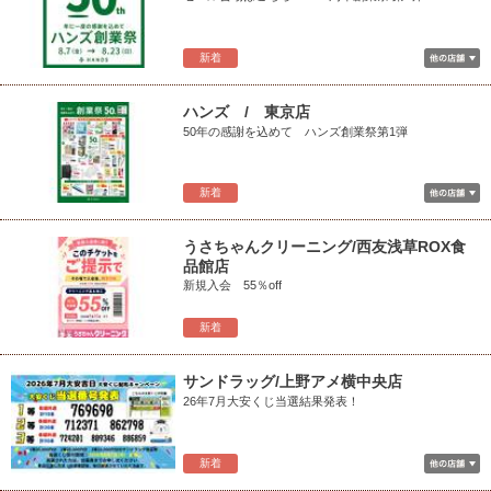
新着
ハンズ / 東京店
50年の感謝を込めて ハンズ創業祭第1弾
新着
うさちゃんクリーニング/西友浅草ROX食
品館店
新規入会 55％off
新着
サンドラッグ/上野アメ横中央店
26年7月大安くじ当選結果発表！
新着