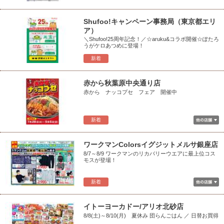
Shufoo!キャンペーン事務局（東京都エリ
ア）
＼Shufoo!25周年記念！／☆aruku&コラボ開催☆ぽたろ
うがケロあつめに登場！
新着
赤から秋葉原中央通り店
赤から ナッコプセ フェア 開催中
新着
ワークマンColorsイグジットメルサ銀座店
8/7～8/9 ワークマンのリカバリーウエアに最上位コス
モスが登場！
新着
イトーヨーカドー/アリオ北砂店
8/8(土)～8/10(月) 夏休み 団らんごはん ／ 日替お買得