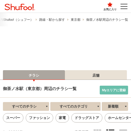
お気に入り
​Shufoo!​（シュフー）
路線・駅から探す
東京都
御茶ノ水駅周辺のチラシ一覧
チラシ
店舗
御茶ノ水駅（東京都）周辺のチラシ一覧
Myエリアに登録
すべてのチラシ
すべてのカテゴリ
新着順
スーパー
ファッション
家電
ドラッグストア
ホームセンタ