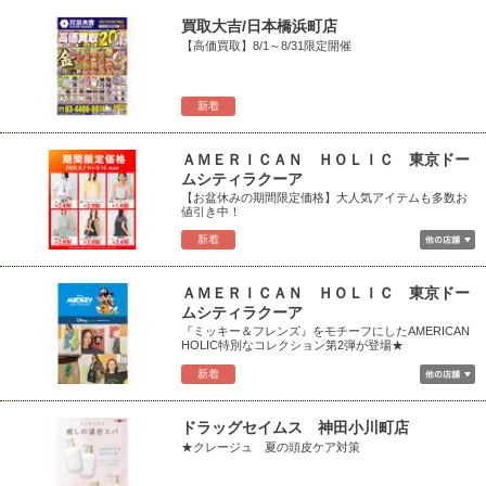
買取大吉/日本橋浜町店
【高価買取】8/1～8/31限定開催
新着
ＡＭＥＲＩＣＡＮ ＨＯＬＩＣ 東京ドー
ムシティラクーア
【お盆休みの期間限定価格】大人気アイテムも多数お
値引き中！
新着
ＡＭＥＲＩＣＡＮ ＨＯＬＩＣ 東京ドー
ムシティラクーア
『ミッキー＆フレンズ』をモチーフにしたAMERICAN
HOLIC特別なコレクション第2弾が登場★
新着
ドラッグセイムス 神田小川町店
★クレージュ 夏の頭皮ケア対策