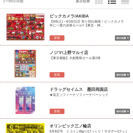
1〜90/336枚
表示切替
ビックカメラ/AKIBA
【8/8(土)～8/16(日)】売り切れ御免！ビックカメラ
年に一度の決算セール!!【東京・神...
新着
ノジマ/上野マルイ店
【東京都版】大創業祭セール第2弾
新着
ドラッグセイムス 墨田両国店
★花王ソフィーナソフィーナベーシック
新着
オリンピック三ノ輪店
8月8日号 トコトンBigり/びっくり！サタデー/びっく