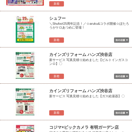
新着
シュフー
＼Shufoo!25周年記念！／☆aruku&コラボ開催☆ぽたろ
うがケロあつめに登場！
新着
カインズリフォーム ハンズ渋谷店
新サービス 写真見積り始めました【ビルトインガスコ
ンロ】〇
新着
カインズリフォーム ハンズ渋谷店
新サービス 写真見積り始めました【ガス給湯器】〇
新着
コジマ×ビックカメラ 有明ガーデン店