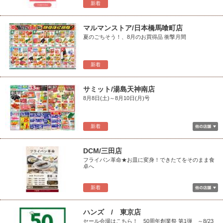
新着
マルマンストア/日本橋馬喰町店
夏のごちそう！、8月のお買得品 衝撃月間
新着
サミット/湯島天神南店
8月8日(土)～8月10日(月)号
新着
DCM/三田店
フライパン革命★お皿に変身！できたてをそのまま食
卓へ
新着
ハンズ / 東京店
セール会場はこちら！ 50周年創業祭 第1弾 ～8/23