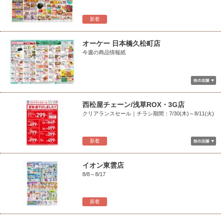
新着
オーケー 日本橋久松町店
今週の商品情報紙
西松屋チェーン/浅草ROX・3G店
クリアランスセール｜チラシ期間：7/30(木)～8/11(火)
新着
イオン東雲店
8/8～8/17
新着