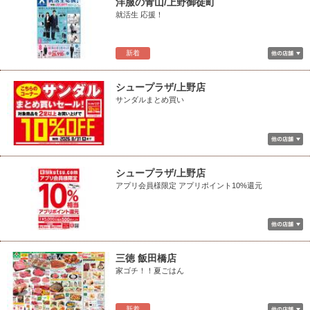
洋服の青山/上野御徒町
就活生 応援！
新着
シュープラザ/上野店
サンダルまとめ買い
シュープラザ/上野店
アプリ会員様限定 アプリポイント10%還元
三徳 飯田橋店
家ゴチ！！夏ごはん
新着