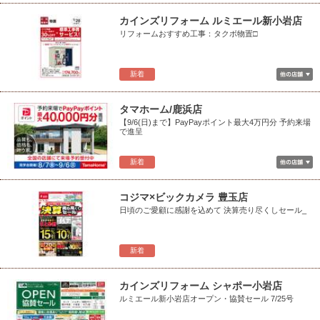
カインズリフォーム ルミエール新小岩店
リフォームおすすめ工事：タクボ物置□
新着
タマホーム/鹿浜店
【9/6(日)まで】PayPayポイント最大4万円分 予約来場
で進呈
新着
コジマ×ビックカメラ 豊玉店
日頃のご愛顧に感謝を込めて 決算売り尽くしセール_
新着
カインズリフォーム シャポー小岩店
ルミエール新小岩店オープン・協賛セール 7/25号