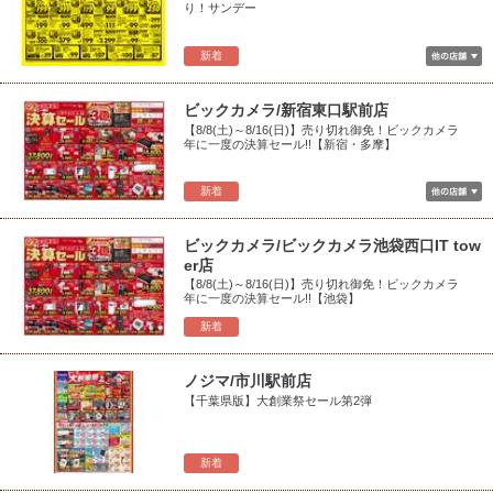
り！サンデー
新着
ビックカメラ/新宿東口駅前店
【8/8(土)～8/16(日)】売り切れ御免！ビックカメラ
年に一度の決算セール!!【新宿・多摩】
新着
ビックカメラ/ビックカメラ池袋西口IT tow
er店
【8/8(土)～8/16(日)】売り切れ御免！ビックカメラ
年に一度の決算セール!!【池袋】
新着
ノジマ/市川駅前店
【千葉県版】大創業祭セール第2弾
新着