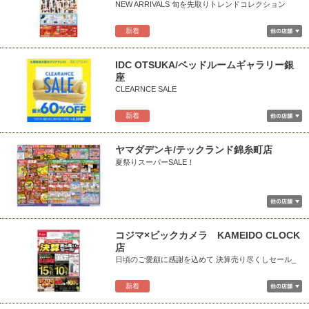
NEW ARRIVALS 旬を先取りトレンドコレクション
新着
IDC OTSUKA/ベッドルームギャラリー銀
座
CLEARNCE SALE
新着
ヤマダデンキ/テックランド錦糸町店
夏祭りスーパーSALE！
コジマ×ビックカメラ KAMEIDO CLOCK
店
日頃のご愛顧に感謝を込めて 決算売り尽くしセール_
新着