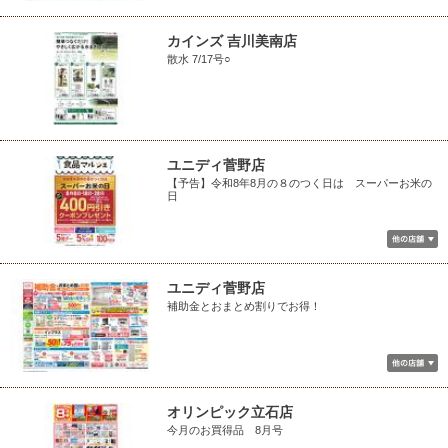
カインズ 吉川美南店
散水 7/17号○
ユニディ菅野店
【予告】令和8年8月の８のつく日は スーパーお米の
日
ユニディ菅野店
補助金とおまとめ割りでお得！
オリンピック立石店
今月のお買得品 8月号