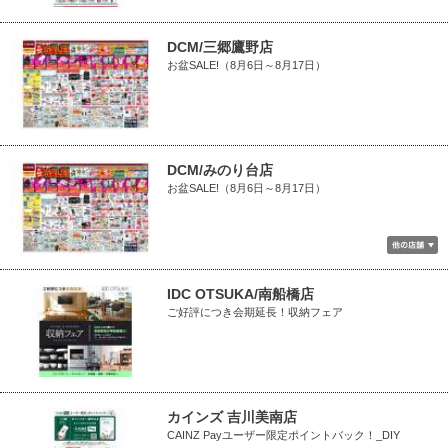
DCM/三郷鷹野店
お盆SALE!（8月6日～8月17日）
DCM/みのり台店
お盆SALE!（8月6日～8月17日）
IDC OTSUKA/南船橋店
ご好評につき会期延長！収納フェア
カインズ 吉川美南店
CAINZ Payユーザー限定ポイントバック！_DIY