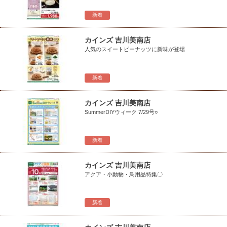
新着
カインズ 吉川美南店
人気のスイートピーナッツに新味が登場
新着
カインズ 吉川美南店
SummerDIYウィーク 7/29号○
新着
カインズ 吉川美南店
アクア・小動物・鳥用品特集〇
新着