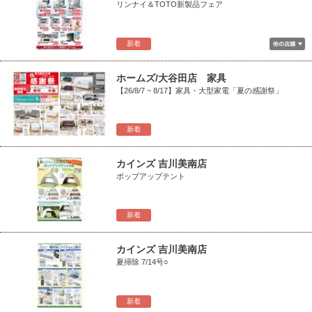
リンナイ＆TOTO新製品フェア
新着
ホームズ/大谷田店 家具
【26/8/7 ~ 8/17】家具・大型家電「夏の感謝祭」
新着
カインズ 吉川美南店
ポップアップテント
新着
カインズ 吉川美南店
夏掃除 7/14号○
新着