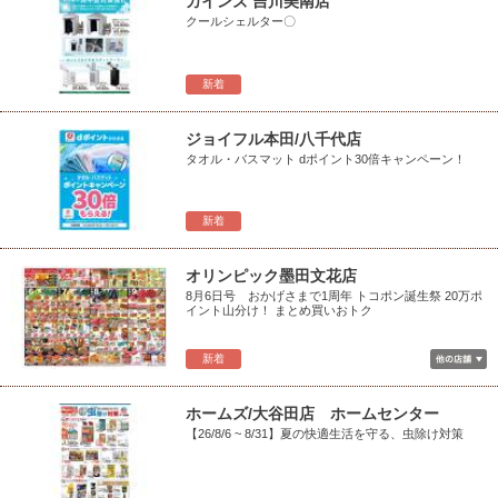
カインズ 吉川美南店
クールシェルター〇
新着
ジョイフル本田/八千代店
タオル・バスマット dポイント30倍キャンペーン！
新着
オリンピック墨田文花店
8月6日号 おかげさまで1周年 トコポン誕生祭 20万ポ
イント山分け！ まとめ買いおトク
新着
ホームズ/大谷田店 ホームセンター
【26/8/6 ~ 8/31】夏の快適生活を守る、虫除け対策