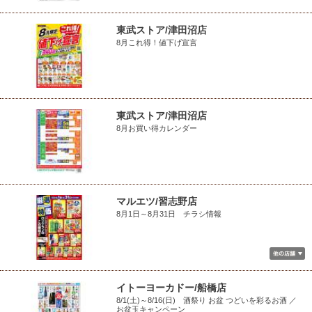
東武ストア/津田沼店
8月これ得！値下げ宣言
東武ストア/津田沼店
8月お買い得カレンダー
マルエツ/習志野店
8月1日～8月31日 チラシ情報
イトーヨーカドー/船橋店
8/1(土)～8/16(日) 酒祭り お盆 つどいを彩るお酒 ／
お盆玉キャンペーン