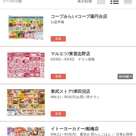
1〜75/75枚
表示切替
コープみらい/コープ薬円台店
お盆準備
新着
マルエツ/東習志野店
8月8日～8月9日 チラシ情報
新着
東武ストア/津田沼店
8/8(土)～8/10(月)お買い得チラシ
新着
イトーヨーカドー/船橋店
8/8(土)～8/10(月) 夏休み 団らんごはん ／ 日替お買得