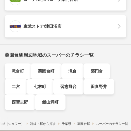
東武ストア/津田沼店
薬園台駅周辺地域のスーパーのチラシ一覧
滝台町
薬園台町
滝台
薬円台
二宮
七林町
習志野台
田喜野井
西習志野
飯山満町
foo!​（シュフー）
路線・駅から探す
千葉県
薬園台駅
スーパーのチラシ一覧