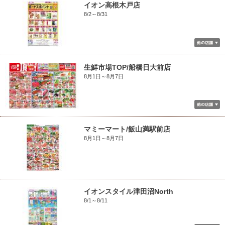
イオン高根木戸店
8/2～8/31
生鮮市場TOP/船橋日大前店
8月1日～8月7日
マミーマート/飯山満駅前店
8月1日～8月7日
イオンスタイル津田沼North
8/1～8/11