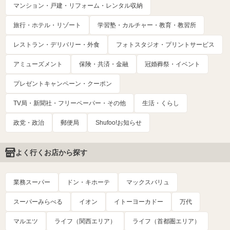
マンション・戸建・リフォーム・レンタル収納
旅行・ホテル・リゾート
学習塾・カルチャー・教育・教習所
レストラン・デリバリー・外食
フォトスタジオ・プリントサービス
アミューズメント
保険・共済・金融
冠婚葬祭・イベント
プレゼントキャンペーン・クーポン
TV局・新聞社・フリーペーパー・その他
生活・くらし
政党・政治
郵便局
Shufoo!お知らせ
よく行くお店から探す
業務スーパー
ドン・キホーテ
マックスバリュ
スーパーみらべる
イオン
イトーヨーカドー
万代
マルエツ
ライフ（関西エリア）
ライフ（首都圏エリア）