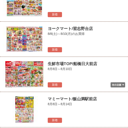
新着
ヨークマート/習志野台店
8/8(土)～8/10(月)のお買得
新着
生鮮市場TOP/船橋日大前店
8月8日～8月10日
新着
マミーマート/飯山満駅前店
8月8日～8月14日
新着