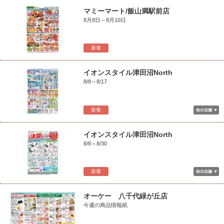
マミーマート/飯山満駅前店
8月8日～8月10日
新着
イオンスタイル津田沼North
8/8～8/17
新着
イオンスタイル津田沼North
8/8～8/30
新着
オーケー 八千代緑が丘店
今週の商品情報紙