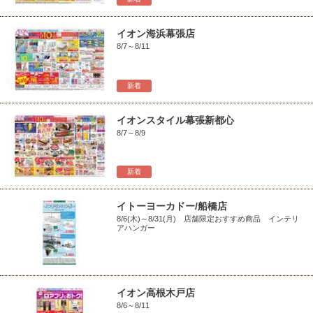
イオン海浜幕張店
8/7～8/11
新着
イオンスタイル幕張新都心
8/7～8/9
新着
イトーヨーカドー/船橋店
8/6(木)～8/31(月) 店舗限定おすすめ商品 インテリ
アハンガー
イオン高根木戸店
8/6～8/11