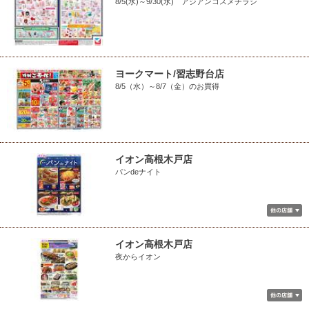
8/5(水)～9/30(水) アジアンコスメチラシ
ヨークマート/習志野台店
8/5（水）～8/7（金）のお買得
イオン高根木戸店
パンdeナイト
イオン高根木戸店
夜からイオン