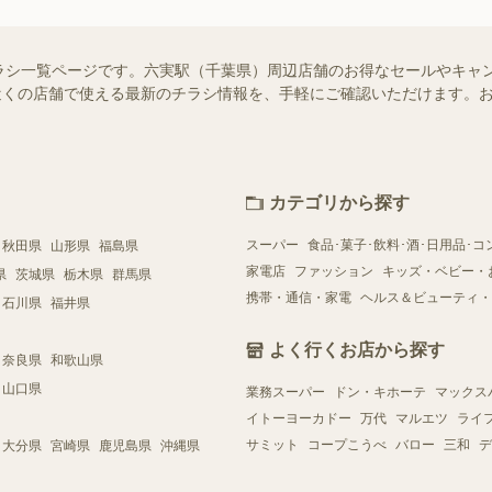
ラシ一覧ページです。六実駅（千葉県）周辺店舗のお得なセールやキャ
ではお近くの店舗で使える最新のチラシ情報を、手軽にご確認いただけます
カテゴリから探す
スーパー
食品･菓子･飲料･酒･日用品･コ
秋田県
山形県
福島県
家電店
ファッション
キッズ・ベビー・
県
茨城県
栃木県
群馬県
携帯・通信・家電
ヘルス＆ビューティ・
石川県
福井県
よく行くお店から探す
奈良県
和歌山県
山口県
業務スーパー
ドン・キホーテ
マックス
イトーヨーカドー
万代
マルエツ
ライ
サミット
コープこうべ
バロー
三和
デ
大分県
宮崎県
鹿児島県
沖縄県