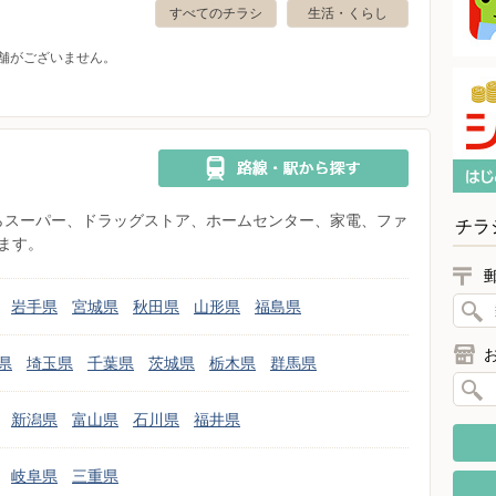
すべてのチラシ
生活・くらし
舗がございません。
県からスーパー、ドラッグストア、ホームセンター、家電、ファ
チラ
ます。
岩手県
宮城県
秋田県
山形県
福島県
県
埼玉県
千葉県
茨城県
栃木県
群馬県
新潟県
富山県
石川県
福井県
岐阜県
三重県